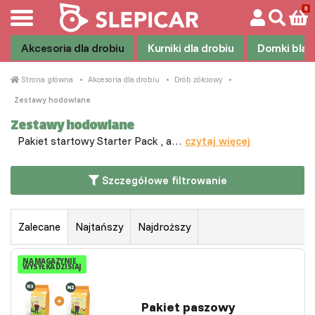
Akcesoria dla drobiu
Kurniki dla drobiu
Domki blas
Strona główna
Akcesoria dla drobiu
Drób żółciowy
Zestawy hodowlane
Zestawy hodowlane
Pakiet startowy Starter Pack , a…
czytaj więcej
Szczegółowe filtrowanie
Zalecane
Najtańszy
Najdroższy
NA MAGAZYNIE
WYSYŁKA DZISIAJ
Pakiet paszowy