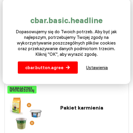
product_preview.variants_availabile
Podstawowy pakiet paszowy dla małych kurcząt
cbar.basic.headline
rzeźnych, z którego korzysta każdy właściwy hodowca.
…
Dopasowujemy się do Twoich potrzeb. Aby być jak
najlepszym, potrzebujemy Twojej zgody na
129,00 Zł
wykorzystywanie poszczególnych plików cookies
oraz przekazywanie danych podmiotom trzecim.
Kliknij "OK", aby wyrazić zgodę.
Więcej wariantów
cbar.button.agree
Ustawienia
NA MAGAZYNIE
WYSYŁKA DZISIAJ
Pakiet karmienia