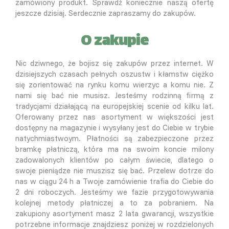
zamówiony produkt. Sprawdź koniecznie naszą ofertę
jeszcze dzisiaj. Serdecznie zapraszamy do zakupów.
O zakupie
Nic dziwnego, że bojisz się zakupów przez internet. W
dzisiejszych czasach pełnych oszustw i kłamstw ciężko
się zorientować na rynku komu wierzyc a komu nie. Z
nami się bać nie musisz. Jesteśmy rodzinną firmą z
tradycjami działającą na europejskiej scenie od kilku lat.
Oferowany przez nas asortyment w większości jest
dostępny na magazynie i wysyłany jest do Ciebie w trybie
natychmiastwoym. Płatności są zabezpieczone przez
bramkę płatniczą, która ma na swoim koncie milony
zadowalonych klientów po całym świecie, dlatego o
swoje pieniądze nie muszisz się bać. Przelew dotrze do
nas w ciągu 24 h a Twoje zamówienie trafia do Ciebie do
2 dni roboczych. Jesteśmy we fazie przygotowywania
kolejnej metody płatniczej a to za pobraniem. Na
zakupiony asortyment masz 2 lata gwarancji, wszystkie
potrzebne informacje znajdziesz poniżej w rozdzielonych