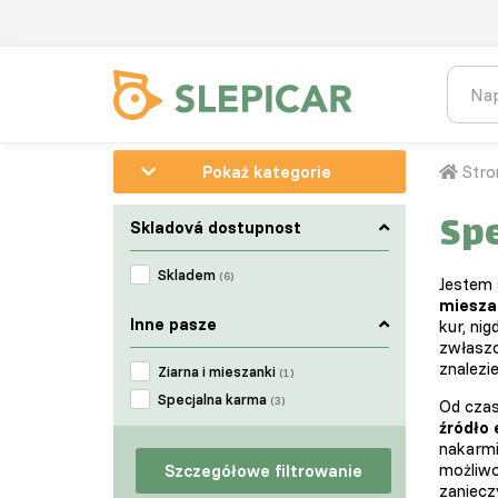
Pokaż kategorie
Stro
Spe
Skladová dostupnost
Skladem
(6)
Jestem 
miesza
Inne pasze
kur, ni
zwłaszc
znalezi
Ziarna i mieszanki
(1)
Specjalna karma
(3)
Od cza
źródło 
nakarm
możliwo
Szczegółowe filtrowanie
zaniecz