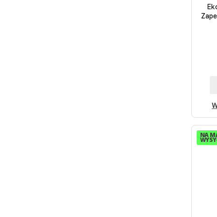
Ek
Zape
W
NA M
WYSYŁ