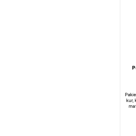
P
Pakie
kur,
mat