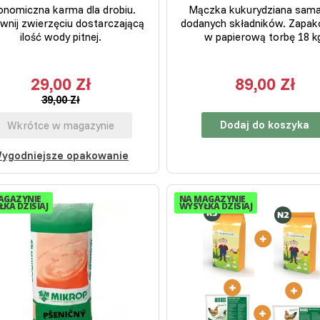
onomiczna karma dla drobiu.
Mączka kukurydziana sama
wnij zwierzęciu dostarczającą
dodanych składników. Zapa
ilość wody pitnej.
w papierową torbę 18 k
29,00 Zł
89,00 Zł
39,00 Zł
Dodaj do koszyka
Wkrótce w magazynie
ygodniejsze opakowanie
AGAZYNIE
NA MAGAZYNIE
KA DZISIAJ
WYSYŁKA DZISIAJ