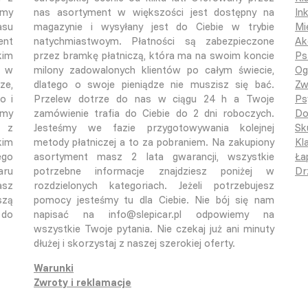
śmy
nas asortyment w większości jest dostępny na
In
asu
magazynie i wysyłany jest do Ciebie w trybie
Mi
ent
natychmiastwoym. Płatności są zabezpieczone
Ak
kim
przez bramkę płatniczą, która ma na swoim koncie
Ps
o w
milony zadowalonych klientów po całym świecie,
Og
ze,
dlatego o swoje pieniądze nie muszisz się bać.
Zw
o i
Przelew dotrze do nas w ciągu 24 h a Twoje
Ps
emy
zamówienie trafia do Ciebie do 2 dni roboczych.
Do
ą z
Jesteśmy we fazie przygotowywania kolejnej
Sk
kim
metody płatniczej a to za pobraniem. Na zakupiony
Kla
ego
asortyment masz 2 lata gwarancji, wszystkie
Ła
aru
potrzebne informacje znajdziesz poniżej w
Dr
asz
rozdzielonych kategoriach. Jeżeli potrzebujesz
szą
pomocy jesteśmy tu dla Ciebie. Nie bój się nam
 do
napisać na info@slepicar.pl odpowiemy na
wszystkie Twoje pytania. Nie czekaj już ani minuty
dłużej i skorzystaj z naszej szerokiej oferty.
Warunki
Zwroty i reklamacje