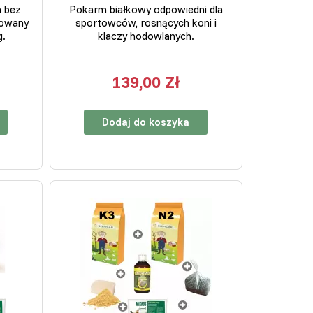
 bez
Pokarm białkowy odpowiedni dla
kowany
sportowców, rosnących koni i
g.
klaczy hodowlanych.
139,00 Zł
Dodaj do koszyka