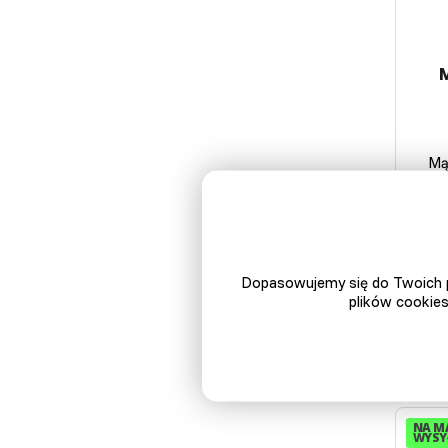
M
Mą
skł
Dopasowujemy się do Twoich p
plików cookies
NA M
WYSYŁ