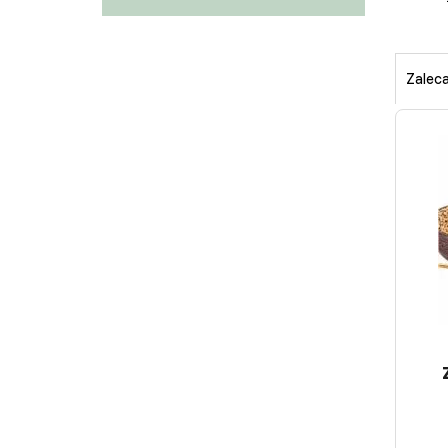
Zalec