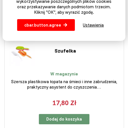
wykorzystywanie poszczególnych plików cookies
oraz przekazywanie danych podmiotom trzecim.
Wkrótce w magazynie
Kliknij "OK", aby wyrazić zgodę.
cbar.button.agree
Ustawienia
NA MAGAZYNIE
WYSYŁKA DZISIAJ
Szufelka
W magazynie
Szersza plastikowa łopata na śmieci i inne zabrudzenia,
praktyczny asystent do czyszczenia…
17,80 Zł
Dodaj do koszyka