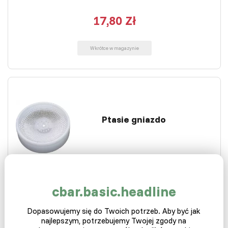
17,80 Zł
Wkrótce w magazynie
Ptasie gniazdo
Brak w magazynie
Plastikowe gniazdo dla ptaków przeznaczone głównie dla
cbar.basic.headline
gołębi lub małych i średnich ptaków…
Dopasowujemy się do Twoich potrzeb. Aby być jak
5,80 Zł
najlepszym, potrzebujemy Twojej zgody na