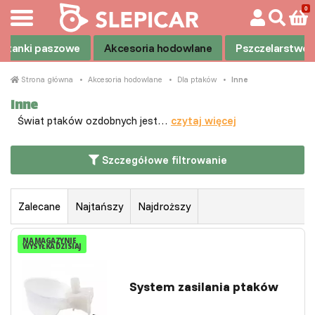
eszanki paszowe
Akcesoria hodowlane
Pszczelarstwo
Strona główna
Akcesoria hodowlane
Dla ptaków
Inne
Inne
Świat ptaków ozdobnych jest…
czytaj więcej
Szczegółowe filtrowanie
Zalecane
Najtańszy
Najdroższy
NA MAGAZYNIE
WYSYŁKA DZISIAJ
System zasilania ptaków