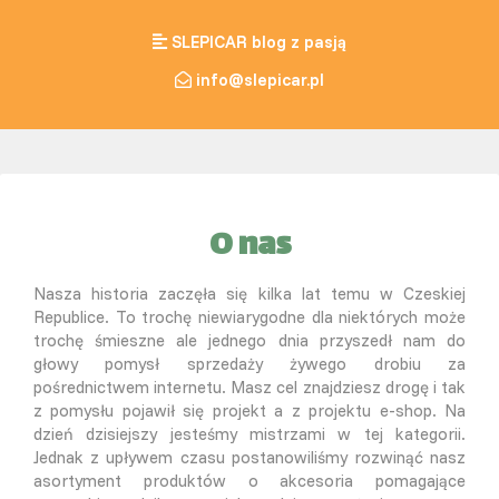
SLEPICAR blog z pasją
info@slepicar.pl
O nas
Nasza historia zaczęła się kilka lat temu w Czeskiej
Republice. To trochę niewiarygodne dla niektórych może
trochę śmieszne ale jednego dnia przyszedł nam do
głowy pomysł sprzedaży żywego drobiu za
pośrednictwem internetu. Masz cel znajdziesz drogę i tak
z pomysłu pojawił się projekt a z projektu e-shop. Na
dzień dzisiejszy jesteśmy mistrzami w tej kategorii.
Jednak z upływem czasu postanowiliśmy rozwinąć nasz
asortyment produktów o akcesoria pomagające