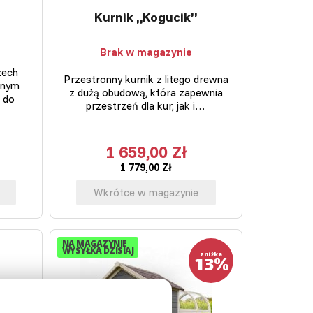
Kurnik „Kogucik”
Brak w magazynie
zech
Przestronny kurnik z litego drewna
onnym
z dużą obudową, która zapewnia
 do
przestrzeń dla kur, jak i…
1 659,00 Zł
1 779,00 Zł
Wkrótce w magazynie
NA MAGAZYNIE
WYSYŁKA DZISIAJ
13%
zniżka