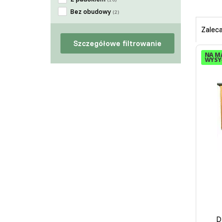
Bez obudowy
(2)
Zalec
Szczegółowe filtrowanie
NA M
WYSYŁ
D