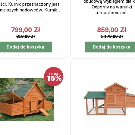
obudową wybiegiem dla k
ści. Kurnik przeznaczony jest
Odporny na warunki
mniejszych hodowców. Kurnik…
atmosferyczne.
799,00 Zł
859,00 Zł
819,00 Zł
1 179,00 Zł
Dodaj do koszyka
Dodaj do koszyka
16%
zniżka