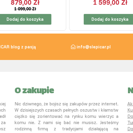
879,00 Zł
1 599,00 Zł
1 099,00 Zł
Dodaj do koszyka
Dodaj do koszyka
ICAR blog z pasją
info@slepicar.pl
O zakupie
N
iej
Nic dziwnego, że bojisz się zakupów przez internet.
Ak
ych
W dzisiejszych czasach pełnych oszustw i kłamstw
Ku
edł
ciężko się zorientować na rynku komu wierzyc a
Do
 za
komu nie. Z nami się bać nie musisz. Jesteśmy
Tu
esz
rodzinną firmą z tradycjami działającą na
Do