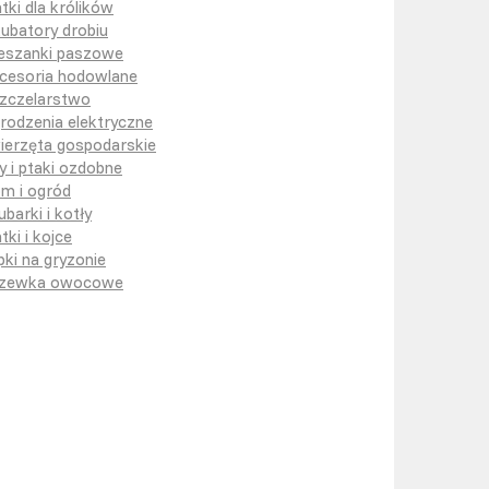
atki dla królików
kubatory drobiu
eszanki paszowe
cesoria hodowlane
zczelarstwo
rodzenia elektryczne
ierzęta gospodarskie
y i ptaki ozdobne
m i ogród
ubarki i kotły
tki i kojce
pki na gryzonie
zewka owocowe