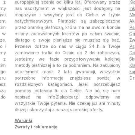
a z
europejskiej scenie od kilku lat. Oferowany przez
Kl
śmy
nas asortyment w większości jest dostępny na
In
asu
magazynie i wysyłany jest do Ciebie w trybie
Mi
ent
natychmiastwoym. Płatności są zabezpieczone
Ak
kim
przez bramkę płatniczą, która ma na swoim koncie
Ps
o w
milony zadowalonych klientów po całym świecie,
Og
ze,
dlatego o swoje pieniądze nie muszisz się bać.
Zw
o i
Przelew dotrze do nas w ciągu 24 h a Twoje
Ps
emy
zamówienie trafia do Ciebie do 2 dni roboczych.
Do
ą z
Jesteśmy we fazie przygotowywania kolejnej
Sk
kim
metody płatniczej a to za pobraniem. Na zakupiony
Kla
ego
asortyment masz 2 lata gwarancji, wszystkie
Ła
aru
potrzebne informacje znajdziesz poniżej w
Dr
asz
rozdzielonych kategoriach. Jeżeli potrzebujesz
szą
pomocy jesteśmy tu dla Ciebie. Nie bój się nam
 do
napisać na info@slepicar.pl odpowiemy na
wszystkie Twoje pytania. Nie czekaj już ani minuty
dłużej i skorzystaj z naszej szerokiej oferty.
Warunki
Zwroty i reklamacje