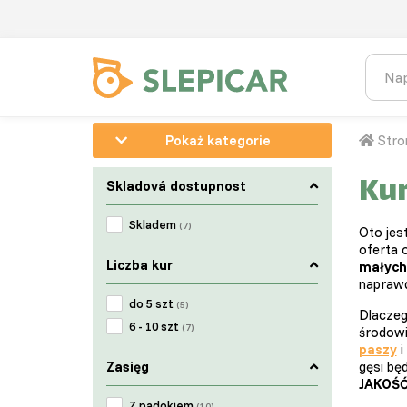
Pokaż kategorie
Stro
Kur
Skladová dostupnost
Skladem
(7)
Oto jes
oferta 
Liczba kur
małych
naprawd
do 5 szt
(5)
Dlaczeg
6 - 10 szt
(7)
środowi
paszy
i
Zasięg
gęsi bę
JAKOŚ
Z padokiem
(10)