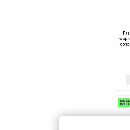
Prz
wspa
gosp
NA M
WYSYŁ