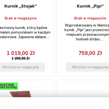
Kurnik „Stojak”
Kurnik „Pipi”
Brak w magazynie
Brak w magazynie
Wyprodukowany w Niemc
estronny kurnik, który będzie
kurnik „Pipi” jest przestr
niałym pomocnikiem w każdym
miejscem przeznaczonym
odarstwie. Zapewnia idelane…
hodowli drobiu.…
1 019,00 Zł
759,00 Zł
1 209,00 Zł
Wkrótce w magazynie
Wkrótce w magazynie
AGAZYNIE
KA DZISIAJ