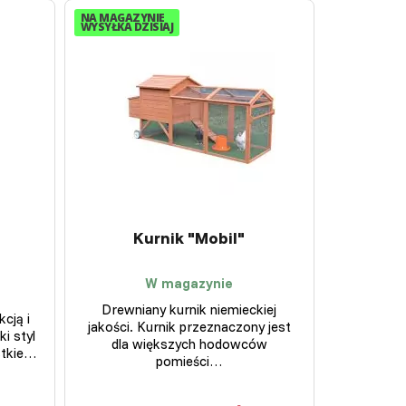
NA MAGAZYNIE
WYSYŁKA DZISIAJ
Kurnik "Mobil"
W magazynie
Drewniany kurnik niemieckiej
cją i
jakości. Kurnik przeznaczony jest
i styl
dla większych hodowców
stkie…
pomieści…