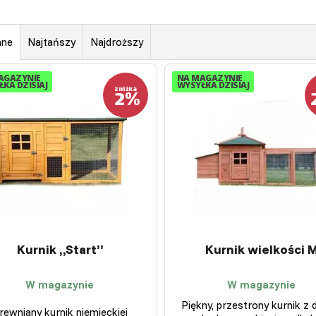
ane
Najtańszy
Najdroższy
AGAZYNIE
NA MAGAZYNIE
KA DZISIAJ
WYSYŁKA DZISIAJ
2%
zniżka
Kurnik „Start”
Kurnik wielkości 
W magazynie
W magazynie
Piękny, przestrony kurnik z
rewniany kurnik niemieckiej