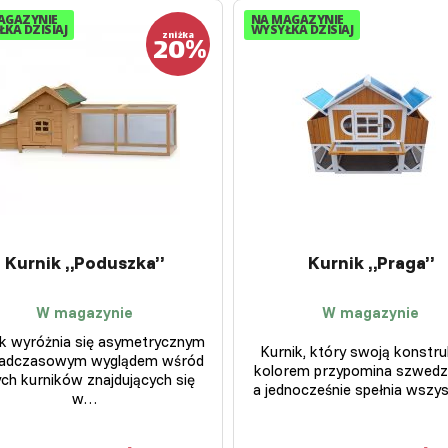
AGAZYNIE
NA MAGAZYNIE
KA DZISIAJ
WYSYŁKA DZISIAJ
20%
zniżka
Kurnik „Poduszka”
Kurnik „Praga”
W magazynie
W magazynie
ik wyróżnia się asymetrycznym
Kurnik, który swoją konstruk
nadczasowym wyglądem wśród
kolorem przypomina szwedzk
ych kurników znajdujących się
a jednocześnie spełnia wszy
w…