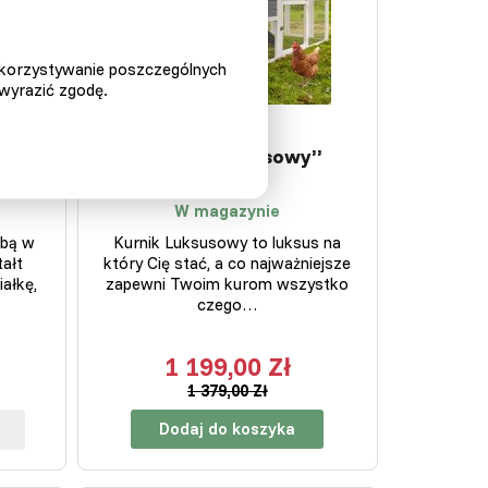
ykorzystywanie poszczególnych
 wyrazić zgodę.
n”
Kurnik „Luksusowy”
W magazynie
ubą w
Kurnik Luksusowy to luksus na
ałt
który Cię stać, a co najważniejsze
iałkę,
zapewni Twoim kurom wszystko
czego…
1 199,00 Zł
1 379,00 Zł
Dodaj do koszyka