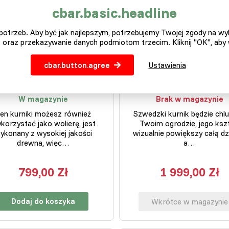
cbar.basic.headline
otrzeb. Aby być jak najlepszym, potrzebujemy Twojej zgody na w
 oraz przekazywanie danych podmiotom trzecim. Kliknij "OK", aby
cbar.button.agree
Ustawienia
Kurnik „Standard”
Kurnik „Ala Swede
W magazynie
Brak w magazynie
en kurniki możesz również
Szwedzki kurnik będzie chl
korzystać jako wolierę, jest
Twoim ogrodzie, jego kszt
ykonany z wysokiej jakości
wizualnie powiększy całą dz
drewna, więc…
a…
799,00 Zł
1 999,00 Zł
Dodaj do koszyka
Wkrótce w magazynie