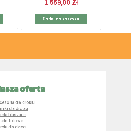
1 559,00 Zł
Dodaj do koszyka
asza oferta
cesoria dla drobiu
rniki dla drobiu
mki blaszane
nele foliowe
mki dla dzieci