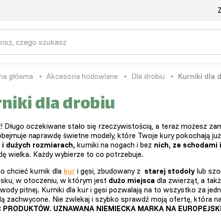
Z
na główna
Akcesoria hodowlane
Dla drobiu
Kurniki dla 
niki dla drobiu
t! Długo oczekiwane stało się rzeczywistością, a teraz możesz za
obejmuje naprawdę świetne modely, które Twoje kury pokochają ju
 i dużych rozmiarach,
kurniki na nogach i bez
nich, ze schodami i
ę wielka. Każdy wybierze to co potrzebuje.
o chcieć kurnik dla
kur
i gęsi, zbudowany z
starej stodoły
lub szo
sku, w otoczeniu, w którym jest
dużo miejsca
dla zwierząt, a takż
 wody pitnej. Kurniki dla kur i gęsi pozwalają na to wszystko za jed
dą zachwycone. Nie zwlekaj i szybko sprawdź moją ofertę, która n
Ć PRODUKTÓW. UZNAWANA NIEMIECKA MARKA NA EUROPEJSK