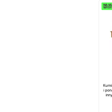
NA M
WYSYŁ
Kurn
i po
inn