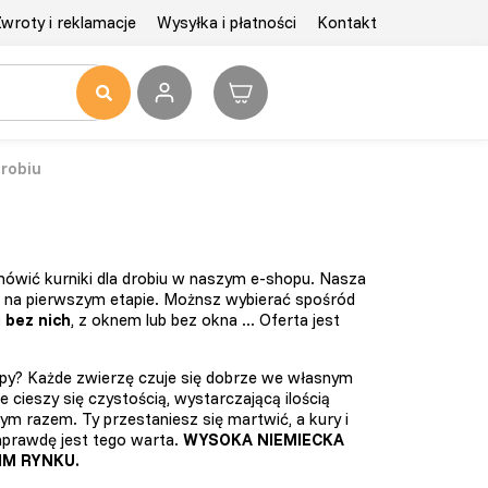
wroty i reklamacje
Wysyłka i płatności
Kontakt
drobiu
mówić kurniki dla drobiu w naszym e-shopu. Nasza
ż na pierwszym etapie. Możnsz wybierać spośród
 bez nich
, z oknem lub bez okna ... Oferta jest
py? Każde zwierzę czuje się dobrze we własnym
e cieszy się czystością, wystarczającą ilością
nym razem. Ty przestaniesz się martwić, a kury i
aprawdę jest tego warta.
WYSOKA NIEMIECKA
IM RYNKU.