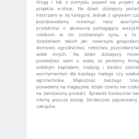
drogę i tak z pomysłu pojawił się projekt 
projektu e-shop. Na dzień dzisiejszy jeste
mistrzami w tej kategorii. Jednak z upływem cz
postanowiliśmy rozwinąć nasz asortym
produktów o akcesoria pomagające wszyst
rolnikom w ich codziennym życiu, a t
dziedzinach takich jak: zwierzęta gospodarc
domowe, ogrodnictwo, rolnictwo, pszczelarstw
wiele innych. Na dzień dzisiejszy moż
powiedzieć sami o sobie, że jesteśmy firm
solidnym kapitałem, tradycją i bardzo szero
asortymentem dla każdego małego czy wielki
agrotechnika. Większość naszego tow
posiadamy na magazynie, dzięki czemu nie czek
na zamówiony produkt. Sprawdź koniecznie na
ofertę jeszcze dzisiaj. Serdecznie zapraszamy
zakupów.