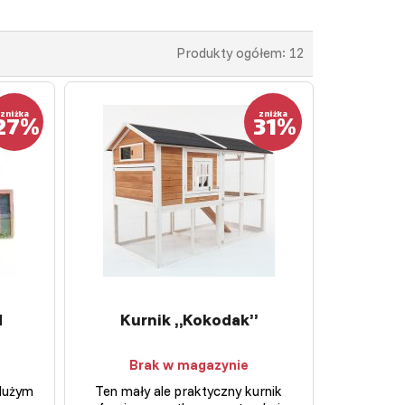
Produkty ogółem: 12
27%
zniżka
31%
zniżka
M
Kurnik „Kokodak”
Brak w magazynie
 dużym
Ten mały ale praktyczny kurnik