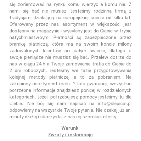
się zorientować na rynku komu wierzyc a komu nie. Z
nami się bać nie musisz. Jesteśmy rodzinną firmą z
tradycjami działającą na europejskiej scenie od kilku lat.
Oferowany przez nas asortyment w większości jest
dostępny na magazynie i wysyłany jest do Ciebie w trybie
natychmiastwoym. Płatności są zabezpieczone przez
bramkę płatniczą, która ma na swoim koncie milony
zadowalonych klientów po całym świecie, dlatego o
swoje pieniądze nie muszisz się bać. Przelew dotrze do
nas w ciągu 24 h a Twoje zamówienie trafia do Ciebie do
2 dni roboczych. Jesteśmy we fazie przygotowywania
kolejnej metody płatniczej a to za pobraniem. Na
zakupiony asortyment masz 2 lata gwarancji, wszystkie
potrzebne informacje znajdziesz poniżej w rozdzielonych
kategoriach. Jeżeli potrzebujesz pomocy jesteśmy tu dla
Ciebie. Nie bój się nam napisać na info@slepicar.pl
odpowiemy na wszystkie Twoje pytania. Nie czekaj już ani
minuty dłużej i skorzystaj z naszej szerokiej oferty.
Warunki
Zwroty i reklamacje