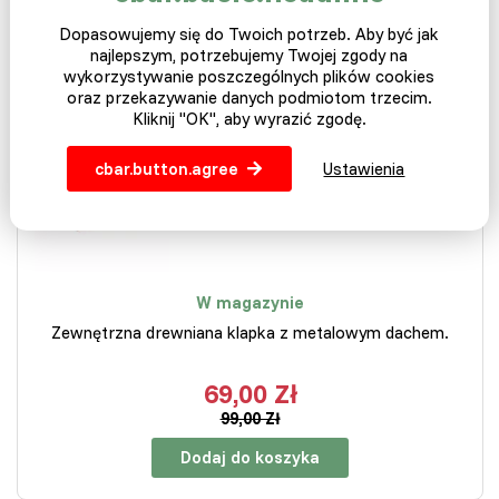
Dodaj do koszyka
Dopasowujemy się do Twoich potrzeb. Aby być jak
najlepszym, potrzebujemy Twojej zgody na
wykorzystywanie poszczególnych plików cookies
oraz przekazywanie danych podmiotom trzecim.
NA MAGAZYNIE
Kliknij "OK", aby wyrazić zgodę.
WYSYŁKA DZISIAJ
Klapka do ula Langstroth z
cbar.button.agree
Ustawienia
blaszanym dachem
W magazynie
Zewnętrzna drewniana klapka z metalowym dachem.
69,00 Zł
99,00 Zł
Dodaj do koszyka