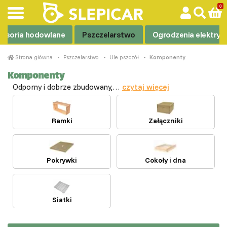
esoria hodowlane
Pszczelarstwo
Ogrodzenia elektryc
Strona główna
Pszczelarstwo
Ule pszczół
Komponenty
Komponenty
Odporny i dobrze zbudowany,…
czytaj więcej
Ramki
Załączniki
Pokrywki
Cokoły i dna
Siatki