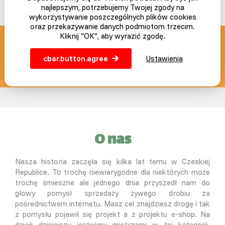
najlepszym, potrzebujemy Twojej zgody na
wykorzystywanie poszczególnych plików cookies
oraz przekazywanie danych podmiotom trzecim.
Kliknij "OK", aby wyrazić zgodę.
SLEPICAR blog z pasją
cbar.button.agree
Ustawienia
info@slepicar.pl
O nas
Nasza historia zaczęła się kilka lat temu w Czeskiej
Republice. To trochę niewiarygodne dla niektórych może
trochę śmieszne ale jednego dnia przyszedł nam do
głowy pomysł sprzedaży żywego drobiu za
pośrednictwem internetu. Masz cel znajdziesz drogę i tak
z pomysłu pojawił się projekt a z projektu e-shop. Na
dzień dzisiejszy jesteśmy mistrzami w tej kategorii.