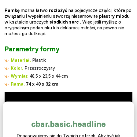
Ramkę
można łatwo
rozłożyć
na pojedyncze części, które po
związaniu i wypełnieniu stworzą niesamowite
plastry miodu
w kształcie uroczych
słodkich serc
. Więc jeśli myślisz o
oryginalnym podarunku lub deklaracji miłości, na pewno nie
możesz go dotknąć.
Parametry formy
Materiał.
Plastik
Kolor.
Przezroczysty
Wymiar.
48,5 x 23,5 x 44 cm
Rama.
74 x 49 x 32 cm
cbar.basic.headline
Dopasowujemy się do Twoich potrzeb. Aby być jak