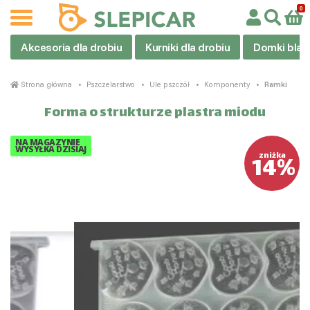
Akcesoria dla drobiu
Kurniki dla drobiu
Domki blas
Strona główna
Pszczelarstwo
Ule pszczół
Komponenty
Ramki
Forma o strukturze plastra miodu
NA MAGAZYNIE
WYSYŁKA DZISIAJ
14%
zniżka