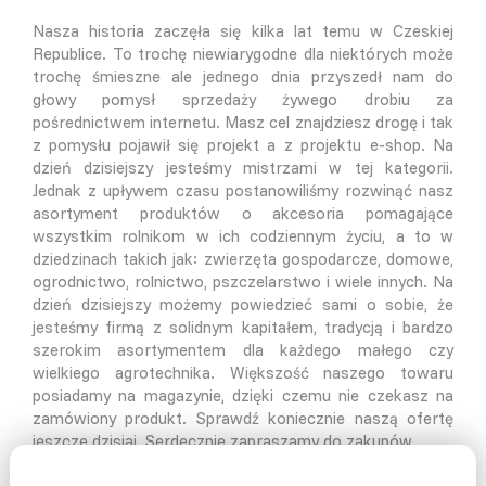
Nasza historia zaczęła się kilka lat temu w Czeskiej
Republice. To trochę niewiarygodne dla niektórych może
trochę śmieszne ale jednego dnia przyszedł nam do
głowy pomysł sprzedaży żywego drobiu za
pośrednictwem internetu. Masz cel znajdziesz drogę i tak
z pomysłu pojawił się projekt a z projektu e-shop. Na
dzień dzisiejszy jesteśmy mistrzami w tej kategorii.
Jednak z upływem czasu postanowiliśmy rozwinąć nasz
asortyment produktów o akcesoria pomagające
wszystkim rolnikom w ich codziennym życiu, a to w
dziedzinach takich jak: zwierzęta gospodarcze, domowe,
ogrodnictwo, rolnictwo, pszczelarstwo i wiele innych. Na
dzień dzisiejszy możemy powiedzieć sami o sobie, że
jesteśmy firmą z solidnym kapitałem, tradycją i bardzo
szerokim asortymentem dla każdego małego czy
wielkiego agrotechnika. Większość naszego towaru
posiadamy na magazynie, dzięki czemu nie czekasz na
zamówiony produkt. Sprawdź koniecznie naszą ofertę
jeszcze dzisiaj. Serdecznie zapraszamy do zakupów.