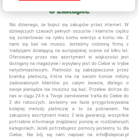
O zakupie
Nic dziwnego, że bojisz się zakupów przez internet. W
dzisiejszych czasach pełnych oszustw i kłamstw ciężko
się zorientować na rynku komu wierzyc a komu nie. Z
nami się bać nie musisz. Jesteśmy rodzinną firmą z
tradycjami działającą na europejskiej scenie od kilku lat.
Oferowany przez nas asortyment w większości jest
dostępny na magazynie i wysyłany jest do Ciebie w trybie
natychmiastwoym. Płatności są zabezpieczone przez
bramkę płatniczą, która ma na swoim koncie milony
zadowalonych klientów po całym świecie, dlatego o
swoje pieniądze nie muszisz się bać. Przelew dotrze do
nas w ciągu 24 h a Twoje zamówienie trafia do Ciebie do
2 dni roboczych. Jesteśmy we fazie przygotowywania
kolejnej metody płatniczej a to za pobraniem. Na
zakupiony asortyment masz 2 lata gwarancji, wszystkie
potrzebne informacje znajdziesz poniżej w rozdzielonych
kategoriach. Jeżeli potrzebujesz pomocy jesteśmy tu dla
Ciebie. Nie bój się nam napisać na info@slepicar.pl