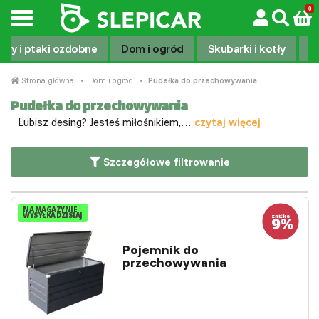
Psy i ptaki ozdobne
Dom i ogród
Skubarki i kotły
Kl
Strona główna
Dom i ogród
Pudełka do przechowywania
Pudełka do przechowywania
Lubisz desing? Jesteś miłośnikiem,…
czytaj więcej
Szczegółowe filtrowanie
NA MAGAZYNIE
WYSYŁKA DZISIAJ
Pojemnik do
przechowywania