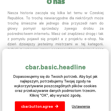
O nas
Nasza historia zaczęła się kilka lat temu w Czeskiej
Republice. To trochę niewiarygodne dla niektórych może
trochę śmieszne ale jednego dnia przyszedł nam do
głowy pomysł sprzedaży żywego drobiu za
pośrednictwem internetu. Masz cel znajdziesz drogę i tak
z pomysłu pojawił się projekt a z projektu e-shop. Na
dzień dzisiejszy jesteśmy mistrzami w tej kategorii.
Jednak z upływem czasu postanowiliśmy rozwinąć nasz
asortyment produktów o akcesoria pomagające
wszystkim rolnikom w ich codziennym życiu, a to w
dziedzinach takich jak: zwierzęta gospodarcze, domowe,
cbar.basic.headline
ogrodnictwo, rolnictwo, pszczelarstwo i wiele innych. Na
dzień dzisiejszy możemy powiedzieć sami o sobie, że
Dopasowujemy się do Twoich potrzeb. Aby być jak
jesteśmy firmą z solidnym kapitałem, tradycją i bardzo
najlepszym, potrzebujemy Twojej zgody na
szerokim asortymentem dla każdego małego czy
wykorzystywanie poszczególnych plików cookies
oraz przekazywanie danych podmiotom trzecim.
wielkiego agrotechnika. Większość naszego towaru
Kliknij "OK", aby wyrazić zgodę.
posiadamy na magazynie, dzięki czemu nie czekasz na
zamówiony produkt. Sprawdź koniecznie naszą ofertę
jeszcze dzisiaj. Serdecznie zapraszamy do zakupów.
cbar.button.agree
Ustawienia