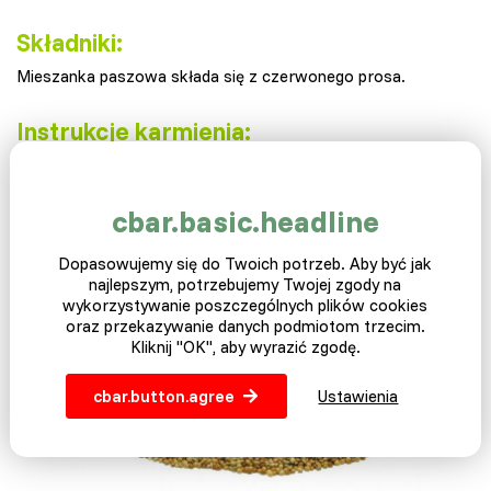
Składniki:
Mieszanka paszowa składa się z czerwonego prosa.
Instrukcje karmienia:
Podawaj zwierzętom proso
w stanie suchym
. Możesz
również włączyć nasiona słonecznika. Zawsze podawaj
odpowiednią dawkę, aby jak najszybciej zużyła się. Zawsze
cbar.basic.headline
wyrzucaj paszę od drugiego dnia. Zapewnij zwierzętom stały
dopływ
świeżej wody
, zwłaszcza jeśli sucha karma stanowi
Dopasowujemy się do Twoich potrzeb. Aby być jak
podstawę ich diety.
najlepszym, potrzebujemy Twojej zgody na
wykorzystywanie poszczególnych plików cookies
oraz przekazywanie danych podmiotom trzecim.
Kliknij "OK", aby wyrazić zgodę.
cbar.button.agree
Ustawienia