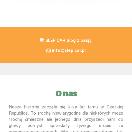
SLEPICAR blog z pasją
info@slepicar.pl
O nas
Nasza historia zaczęła się kilka lat temu w Czeskiej
Republice. To trochę niewiarygodne dla niektórych może
trochę śmieszne ale jednego dnia przyszedł nam do
głowy pomysł sprzedaży żywego drobiu za
pośrednictwem internetu. Masz cel znajdziesz drogę i tak