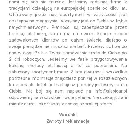
nami się bać nie musisz. Jesteśmy rodzinną firmą z
tradycjami działającą na europejskiej scenie od kilku lat.
Oferowany przez nas asortyment w większości jest
dostępny na magazynie i wysyłany jest do Ciebie w trybie
natychmiastwoym. Płatności są zabezpieczone przez
bramkę płatniczą, która ma na swoim koncie milony
zadowalonych klientów po całym świecie, dlatego o
swoje pieniądze nie muszisz się bać. Przelew dotrze do
nas w ciągu 24 h a Twoje zamówienie trafia do Ciebie do
2 dni roboczych. Jesteśmy we fazie przygotowywania
kolejnej metody płatniczej a to za pobraniem. Na
zakupiony asortyment masz 2 lata gwarancji, wszystkie
potrzebne informacje znajdziesz poniżej w rozdzielonych
kategoriach. Jeżeli potrzebujesz pomocy jesteśmy tu dla
Ciebie. Nie bój się nam napisać na info@slepicar.pl
odpowiemy na wszystkie Twoje pytania. Nie czekaj już ani
minuty dłużej i skorzystaj z naszej szerokiej oferty.
Warunki
Zwroty i reklamacje