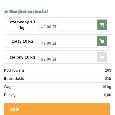
Je libo jiná varianta?
czerwony 10
49,00 Zł
kg
żółty 10 kg
49,00 Zł
zielony 10 kg
29,00 Zł
Kod towaru
203
ID produktu
215
Waga
10 kg
Punkty
0,00
Opis