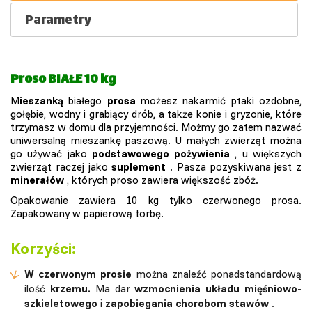
Parametry
Proso BIAŁE 10 kg
M
ieszanką
białego
prosa
możesz nakarmić ptaki ozdobne,
gołębie, wodny i grabiący drób, a także konie i gryzonie, które
trzymasz w domu dla przyjemności. Możmy go zatem nazwać
uniwersalną mieszankę paszową. U małych zwierząt można
go używać jako
podstawowego pożywienia
, u większych
zwierząt raczej jako
suplement
. Pasza pozyskiwana jest z
minerałów
, których proso zawiera większość zbóż.
Opakowanie zawiera 10 kg tylko czerwonego prosa.
Zapakowany w papierową torbę.
Korzyści:
W czerwonym prosie
można znaleźć ponadstandardową
ilość
krzemu.
Ma dar
wzmocnienia układu mięśniowo-
szkieletowego
i
zapobiegania chorobom stawów
.