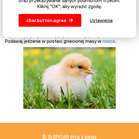
sodu, mąka pszenna. Witamina A i E, a także lucerna.
oraz przekazywanie danych podmiotom trzecim.
Kliknij "OK", aby wyrazić zgodę.
Dawkowanie
cbar.button.agree
Ustawienia
Pasza przeznaczona jest do chowu kurcząt w wieku do 6
tygodni. Jest podawany jako
jedyny kompletny pokarm
,
zapewniający wystarczającą ilość wody pitnej w podile.
Podawaj jedzenie w postaci gniecionej masy w
misce
.
SLEPICAR blog z pasją