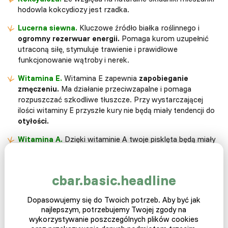
hodowla kokcydiozy jest rzadka.
Lucerna siewna.
Kluczowe źródło białka roślinnego i
ogromny rezerwuar energii.
Pomaga kurom uzupełnić
utraconą siłę, stymuluje trawienie i prawidłowe
funkcjonowanie wątroby i nerek.
Witamina E.
Witamina E zapewnia
zapobieganie
zmęczeniu.
Ma działanie przeciwzapalne i pomaga
rozpuszczać szkodliwe tłuszcze. Przy wystarczającej
ilości witaminy E przyszłe kury nie będą miały tendencji do
otyłości.
Witamina A.
Dzięki witaminie A twoje pisklęta będą miały
dorosłe oczy. Promuje
hematopoezy i jędrne kości.
cbar.basic.headline
Skład paszy
Pszenica, ekstrakt z łuszczonej soi, makuch rzepakowy,
Dopasowujemy się do Twoich potrzeb. Aby być jak
jęczmień, suszone destylatory, otręby pszenne, kukurydza,
najlepszym, potrzebujemy Twojej zgody na
węglan wapnia, diwodorofosforan wapnia, melasa, chlorek
wykorzystywanie poszczególnych plików cookies