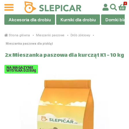
Akcesoria dla drobiu
Kurniki dla drobiu
Domki blas
Strona główna
Mieszanki paszowe
Drób żółciowy
Mieszanka paszowa dla piskląt
2x Mieszanka paszowa dla kurcząt K1 - 10 kg
NA MAGAZYNIE
WYSYŁKA DZISIAJ