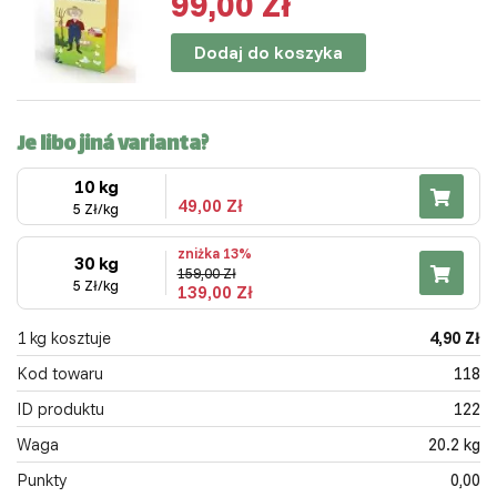
99,00 Zł
Dodaj do koszyka
Je libo jiná varianta?
10 kg
49,00 Zł
5 Zł/kg
zniżka 13%
30 kg
159,00 Zł
5 Zł/kg
139,00 Zł
1 kg kosztuje
4,90 Zł
Kod towaru
118
ID produktu
122
Waga
20.2 kg
Punkty
0,00