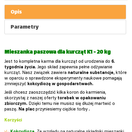
Opis
Parametry
Mieszanka paszowa dla kurcząt K1 - 20 kg
Jest to kompletna karma dla kurcząt od urodzenia do
6.
tygodnia życia.
Jego skład zapewnia pełne odżywianie
kurcząt. Nasz związek zawiera
naturalne substancje,
które
w oparciu o sprawdzone eksperymenty naukowe pomagają
zmniejszyć
kokcydiozę w gospodarstwach.
Jeśli chcesz zaoszczędzić kilka koron do karmienia,
skorzystaj z naszej oferty
torebek w opakowaniu
zbiorczym.
Dzięki temu nie musisz się dłużej martwić o
paszę.
Na plac
przyniesiemy ciężkie torby
.
Korzyści
Kokcydioza.
Ze względu na naturalne składniki mieszanki