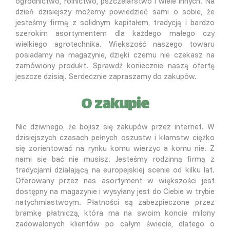
ogrodnictwo, rolnictwo, pszczelarstwo i wiele innych. Na
dzień dzisiejszy możemy powiedzieć sami o sobie, że
jesteśmy firmą z solidnym kapitałem, tradycją i bardzo
szerokim asortymentem dla każdego małego czy
wielkiego agrotechnika. Większość naszego towaru
posiadamy na magazynie, dzięki czemu nie czekasz na
zamówiony produkt. Sprawdź koniecznie naszą ofertę
jeszcze dzisiaj. Serdecznie zapraszamy do zakupów.
O zakupie
Nic dziwnego, że bojisz się zakupów przez internet. W
dzisiejszych czasach pełnych oszustw i kłamstw ciężko
się zorientować na rynku komu wierzyc a komu nie. Z
nami się bać nie musisz. Jesteśmy rodzinną firmą z
tradycjami działającą na europejskiej scenie od kilku lat.
Oferowany przez nas asortyment w większości jest
dostępny na magazynie i wysyłany jest do Ciebie w trybie
natychmiastwoym. Płatności są zabezpieczone przez
bramkę płatniczą, która ma na swoim koncie milony
zadowalonych klientów po całym świecie, dlatego o