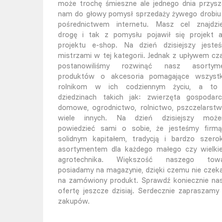
może trochę śmieszne ale jednego dnia przysz
nam do głowy pomysł sprzedaży żywego drobiu
pośrednictwem internetu. Masz cel znajdzi
drogę i tak z pomysłu pojawił się projekt 
projektu e-shop. Na dzień dzisiejszy jeste
mistrzami w tej kategorii. Jednak z upływem cz
postanowiliśmy rozwinąć nasz asortym
produktów o akcesoria pomagające wszyst
rolnikom w ich codziennym życiu, a t
dziedzinach takich jak: zwierzęta gospodarc
domowe, ogrodnictwo, rolnictwo, pszczelarstw
wiele innych. Na dzień dzisiejszy moż
powiedzieć sami o sobie, że jesteśmy firm
solidnym kapitałem, tradycją i bardzo szero
asortymentem dla każdego małego czy wielki
agrotechnika. Większość naszego tow
posiadamy na magazynie, dzięki czemu nie czek
na zamówiony produkt. Sprawdź koniecznie na
ofertę jeszcze dzisiaj. Serdecznie zapraszamy
zakupów.