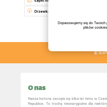
Łapki na gryzonie

Drzewka owocowe
Dopasowujemy się do Twoich p
plików cookies
SLEP
O nas
Nasza historia zaczęła się kilka lat temu w Czesk
Republice. To trochę niewiarygodne dla niektór