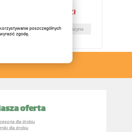
489,00 Zł
559,00 Zł
ykorzystywanie poszczególnych
Wkrótce w magazynie
 wyrazić zgodę.
asza oferta
cesoria dla drobiu
rniki dla drobiu