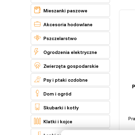

Mieszanki paszowe

Akcesoria hodowlane

Pszczelarstwo

Ogrodzenia elektryczne

Zwierzęta gospodarskie

Psy i ptaki ozdobne
P

Dom i ogród

Skubarki i kotły
Pra

Klatki i kojce
