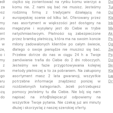
edł
ciężko się zorientować na rynku komu wierzyc a
Do
 za
komu nie. Z nami się bać nie musisz. Jesteśmy
Tu
esz
rodzinną firmą z tradycjami działającą na
Do
a z
europejskiej scenie od kilku lat. Oferowany przez
Kl
śmy
nas asortyment w większości jest dostępny na
In
asu
magazynie i wysyłany jest do Ciebie w trybie
Mi
ent
natychmiastwoym. Płatności są zabezpieczone
Ak
kim
przez bramkę płatniczą, która ma na swoim koncie
Ps
o w
milony zadowalonych klientów po całym świecie,
Og
ze,
dlatego o swoje pieniądze nie muszisz się bać.
Zw
o i
Przelew dotrze do nas w ciągu 24 h a Twoje
Ps
emy
zamówienie trafia do Ciebie do 2 dni roboczych.
Do
ą z
Jesteśmy we fazie przygotowywania kolejnej
Sk
kim
metody płatniczej a to za pobraniem. Na zakupiony
Kla
ego
asortyment masz 2 lata gwarancji, wszystkie
Ła
aru
potrzebne informacje znajdziesz poniżej w
Dr
asz
rozdzielonych kategoriach. Jeżeli potrzebujesz
szą
pomocy jesteśmy tu dla Ciebie. Nie bój się nam
 do
napisać na info@slepicar.pl odpowiemy na
wszystkie Twoje pytania. Nie czekaj już ani minuty
dłużej i skorzystaj z naszej szerokiej oferty.