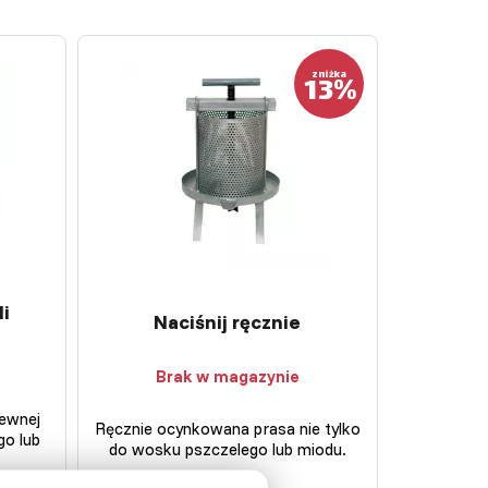
13%
zniżka
li
Naciśnij ręcznie
Brak w magazynie
zewnej
Ręcznie ocynkowana prasa nie tylko
go lub
do wosku pszczelego lub miodu.