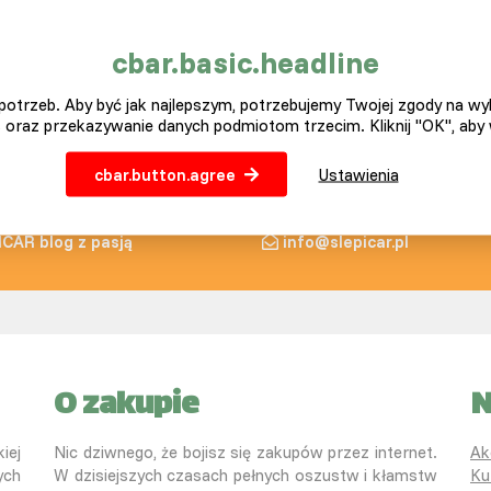
2 599,00 Zł
1 789,00 Zł
cbar.basic.headline
otrzeb. Aby być jak najlepszym, potrzebujemy Twojej zgody na w
Wkrótce w magazynie
Wkrótce w magazynie
 oraz przekazywanie danych podmiotom trzecim. Kliknij "OK", aby
Więcej wariantów
cbar.button.agree
Ustawienia
ICAR blog z pasją
info@slepicar.pl
O zakupie
N
iej
Nic dziwnego, że bojisz się zakupów przez internet.
Ak
ych
W dzisiejszych czasach pełnych oszustw i kłamstw
Ku