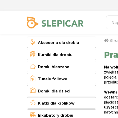
Stro

Akcesoria dla drobiu
Pra

Kurniki dla drobiu

Domki blaszane
Na wol
zwiększ
pojęcie,

Tunele foliowe
przedłu

Domki dla dzieci
Wewnąt
dostar

pięcio
Klatki dla królików
użytec
natychm

Inkubatory drobiu