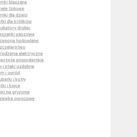
mki blaszane
nele foliowe
mki dla dzieci
atki dla królików
kubatory drobiu
eszanki paszowe
cesoria hodowlane
zczelarstwo
rodzenia elektryczne
ierzęta gospodarskie
y i ptaki ozdobne
m i ogród
ubarki i kotły
tki i kojce
pki na gryzonie
zewka owocowe