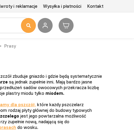
wroty i reklamacje
Wysyłka i płatności
Kontakt
Prasy
szczół zbuduje gniazdo i gdzie będą systematycznie
arze
są jednak zupełnie inni. Mają bardzo jasne
 przedłużeń sadów owocowych przekracza liczbę
je plastry miodu tylko
miodem.
amy dla pszczół
,
które każdy pszczelarz
łom rodzaj płyty głównej do budowy typowych
zczelego
jest jego powtarzalna możliwość
zy zupełnie nową, nadającą się do
prasach
do wosku.