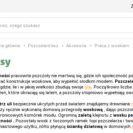
Z
na główna
Pszczelarstwo
Akcesoria
Praca z woskiem
sy
ności
pracowite pszczoły nie martwią się, gdzie ich społeczność p
ać konstrukcje woskowe, aby wypełnić słodkim miodem.
Pszczel
 gdzie, ile i w jakiej wielkości zbudują swoje
ule
. Początkowo liczba
żeń, które obracają się latem, a pszczoły stopniowo wypełniają swo
rz uli
bezpiecznie ukrytych przed światem znajdujemy drewniane
r
czy ręcznie wykonaną domową przegrodę
woskową
, dając pszczo
stronicowych komórek miodu. Ogromną
zaletą
klejnotu z
wosku ps
zności
. Pozostały wosk z toczonych ramek topi pszczelarza i twor
iastowego użytku, żółto płynącą
ściankę działową
w domowych