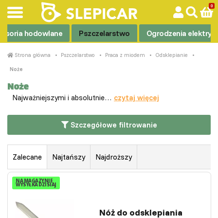
esoria hodowlane
Pszczelarstwo
Ogrodzenia elektryc
Strona główna
Pszczelarstwo
Praca z miodem
Odsklepianie
Noże
Noże
Najważniejszymi i absolutnie…
czytaj więcej
Szczegółowe filtrowanie
Zalecane
Najtańszy
Najdroższy
NA MAGAZYNIE
WYSYŁKA DZISIAJ
Nóż do odsklepiania