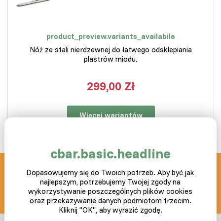
product_preview.variants_availabile
Nóż ze stali nierdzewnej do łatwego odsklepiania
plastrów miodu.
299,00 Zł
Więcej wariantów
cbar.basic.headline
Dopasowujemy się do Twoich potrzeb. Aby być jak
SLEPICAR blog z pasją
najlepszym, potrzebujemy Twojej zgody na
wykorzystywanie poszczególnych plików cookies
info@slepicar.pl
oraz przekazywanie danych podmiotom trzecim.
Kliknij "OK", aby wyrazić zgodę.