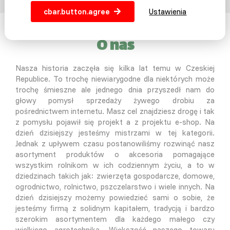
cbar.button.agree
Ustawienia
O nas
Nasza historia zaczęła się kilka lat temu w Czeskiej
Republice. To trochę niewiarygodne dla niektórych może
trochę śmieszne ale jednego dnia przyszedł nam do
głowy pomysł sprzedaży żywego drobiu za
pośrednictwem internetu. Masz cel znajdziesz drogę i tak
z pomysłu pojawił się projekt a z projektu e-shop. Na
dzień dzisiejszy jesteśmy mistrzami w tej kategorii.
Jednak z upływem czasu postanowiliśmy rozwinąć nasz
asortyment produktów o akcesoria pomagające
wszystkim rolnikom w ich codziennym życiu, a to w
dziedzinach takich jak: zwierzęta gospodarcze, domowe,
ogrodnictwo, rolnictwo, pszczelarstwo i wiele innych. Na
dzień dzisiejszy możemy powiedzieć sami o sobie, że
jesteśmy firmą z solidnym kapitałem, tradycją i bardzo
szerokim asortymentem dla każdego małego czy
wielkiego agrotechnika. Większość naszego towaru