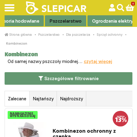
esoria hodowlane
Pszczelarstwo
Ogrodzenia elektryc
Strona główna
Pszczelarstwo
Dla pszczelarza
Sprzęt ochronny
Kombinezon
Kombinezon
Od samej nazwy pszczoły miodnej…
czytaj więcej
Szczegółowe filtrowanie
Zalecane
Najtańszy
Najdroższy
NA MAGAZYNIE
WYSYŁKA DZISIAJ
Kombinezon ochronny z
czapką