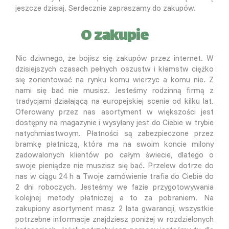
jeszcze dzisiaj. Serdecznie zapraszamy do zakupów.
O zakupie
Nic dziwnego, że bojisz się zakupów przez internet. W
dzisiejszych czasach pełnych oszustw i kłamstw ciężko
się zorientować na rynku komu wierzyc a komu nie. Z
nami się bać nie musisz. Jesteśmy rodzinną firmą z
tradycjami działającą na europejskiej scenie od kilku lat.
Oferowany przez nas asortyment w większości jest
dostępny na magazynie i wysyłany jest do Ciebie w trybie
natychmiastwoym. Płatności są zabezpieczone przez
bramkę płatniczą, która ma na swoim koncie milony
zadowalonych klientów po całym świecie, dlatego o
swoje pieniądze nie muszisz się bać. Przelew dotrze do
nas w ciągu 24 h a Twoje zamówienie trafia do Ciebie do
2 dni roboczych. Jesteśmy we fazie przygotowywania
kolejnej metody płatniczej a to za pobraniem. Na
zakupiony asortyment masz 2 lata gwarancji, wszystkie
potrzebne informacje znajdziesz poniżej w rozdzielonych