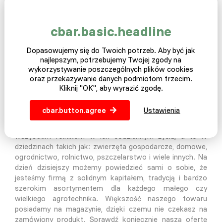
O nas
cbar.basic.headline
Nasza historia zaczęła się kilka lat temu w Czeskiej
Dopasowujemy się do Twoich potrzeb. Aby być jak
Republice. To trochę niewiarygodne dla niektórych może
najlepszym, potrzebujemy Twojej zgody na
trochę śmieszne ale jednego dnia przyszedł nam do
wykorzystywanie poszczególnych plików cookies
głowy pomysł sprzedaży żywego drobiu za
oraz przekazywanie danych podmiotom trzecim.
pośrednictwem internetu. Masz cel znajdziesz drogę i tak
Kliknij "OK", aby wyrazić zgodę.
z pomysłu pojawił się projekt a z projektu e-shop. Na
dzień dzisiejszy jesteśmy mistrzami w tej kategorii.
cbar.button.agree
Ustawienia
Jednak z upływem czasu postanowiliśmy rozwinąć nasz
asortyment produktów o akcesoria pomagające
wszystkim rolnikom w ich codziennym życiu, a to w
dziedzinach takich jak: zwierzęta gospodarcze, domowe,
ogrodnictwo, rolnictwo, pszczelarstwo i wiele innych. Na
dzień dzisiejszy możemy powiedzieć sami o sobie, że
jesteśmy firmą z solidnym kapitałem, tradycją i bardzo
szerokim asortymentem dla każdego małego czy
wielkiego agrotechnika. Większość naszego towaru
posiadamy na magazynie, dzięki czemu nie czekasz na
zamówiony produkt. Sprawdź koniecznie naszą ofertę