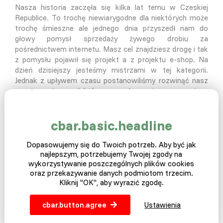
Nasza historia zaczęła się kilka lat temu w Czeskiej
Republice. To trochę niewiarygodne dla niektórych może
trochę śmieszne ale jednego dnia przyszedł nam do
głowy pomysł sprzedaży żywego drobiu za
pośrednictwem internetu. Masz cel znajdziesz drogę i tak
z pomysłu pojawił się projekt a z projektu e-shop. Na
dzień dzisiejszy jesteśmy mistrzami w tej kategorii.
Jednak z upływem czasu postanowiliśmy rozwinąć nasz
asortyment produktów o akcesoria pomagające
wszystkim rolnikom w ich codziennym życiu, a to w
dziedzinach takich jak: zwierzęta gospodarcze, domowe,
cbar.basic.headline
ogrodnictwo, rolnictwo, pszczelarstwo i wiele innych. Na
dzień dzisiejszy możemy powiedzieć sami o sobie, że
jesteśmy firmą z solidnym kapitałem, tradycją i bardzo
Dopasowujemy się do Twoich potrzeb. Aby być jak
szerokim asortymentem dla każdego małego czy
najlepszym, potrzebujemy Twojej zgody na
wykorzystywanie poszczególnych plików cookies
wielkiego agrotechnika. Większość naszego towaru
oraz przekazywanie danych podmiotom trzecim.
posiadamy na magazynie, dzięki czemu nie czekasz na
Kliknij "OK", aby wyrazić zgodę.
zamówiony produkt. Sprawdź koniecznie naszą ofertę
jeszcze dzisiaj. Serdecznie zapraszamy do zakupów.
cbar.button.agree
Ustawienia