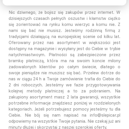
O zakupie
Nic dziwnego, że bojisz się zakupów przez internet. W
dzisiejszych czasach pełnych oszustw i kłamstw ciężko
się zorientować na rynku komu wierzyc a komu nie. Z
nami się bać nie musisz. Jesteśmy rodzinną firmą z
tradycjami działającą na europejskiej scenie od kilku lat.
Oferowany przez nas asortyment w większości jest
dostępny na magazynie i wysyłany jest do Ciebie w trybie
natychmiastwoym. Płatności są zabezpieczone przez
bramkę płatniczą, która ma na swoim koncie milony
zadowalonych klientów po całym świecie, dlatego o
swoje pieniądze nie muszisz się bać. Przelew dotrze do
nas w ciągu 24 h a Twoje zamówienie trafia do Ciebie do
2 dni roboczych. Jesteśmy we fazie przygotowywania
kolejnej metody płatniczej a to za pobraniem. Na
zakupiony asortyment masz 2 lata gwarancji, wszystkie
potrzebne informacje znajdziesz poniżej w rozdzielonych
kategoriach. Jeżeli potrzebujesz pomocy jesteśmy tu dla
Ciebie. Nie bój się nam napisać na info@slepicar.pl
odpowiemy na wszystkie Twoje pytania. Nie czekaj już ani
minuty dłużej i skorzystaj z naszej szerokiej oferty.