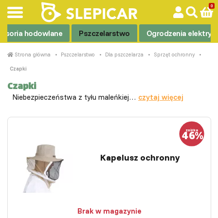
esoria hodowlane
Pszczelarstwo
Ogrodzenia elektryc
Strona główna
Pszczelarstwo
Dla pszczelarza
Sprzęt ochronny
Czapki
Czapki
Niebezpieczeństwa z tyłu maleńkiej…
czytaj więcej
Kapelusz ochronny
Brak w magazynie