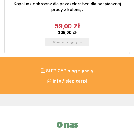
Kapelusz ochronny dla pszczelarstwa dla bezpiecznej
pracy z kolonią.
59,00 Zł
109,00 Zł
Wkrótce w magazynie
SLEPICAR blog z pasją
info@slepicar.pl
O nas