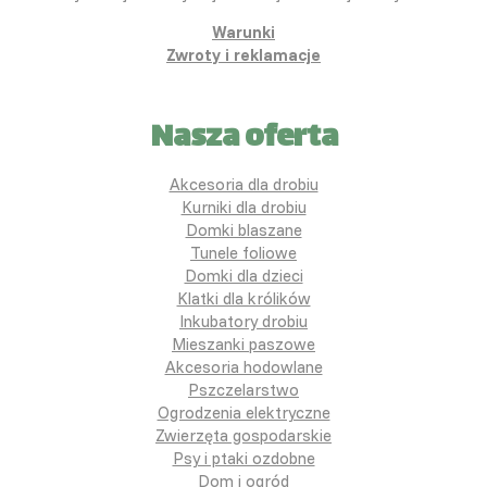
Warunki
Zwroty i reklamacje
Nasza oferta
Akcesoria dla drobiu
Kurniki dla drobiu
Domki blaszane
Tunele foliowe
Domki dla dzieci
Klatki dla królików
Inkubatory drobiu
Mieszanki paszowe
Akcesoria hodowlane
Pszczelarstwo
Ogrodzenia elektryczne
Zwierzęta gospodarskie
Psy i ptaki ozdobne
Dom i ogród