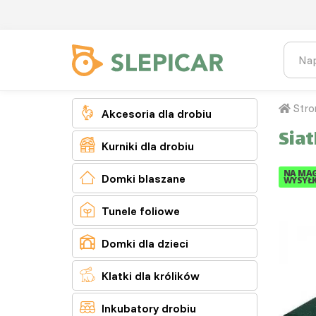
Stro

Akcesoria dla drobiu
Sia

Kurniki dla drobiu
NA MAG

Domki blaszane
WYSYŁK

Tunele foliowe

Domki dla dzieci

Klatki dla królików

Inkubatory drobiu