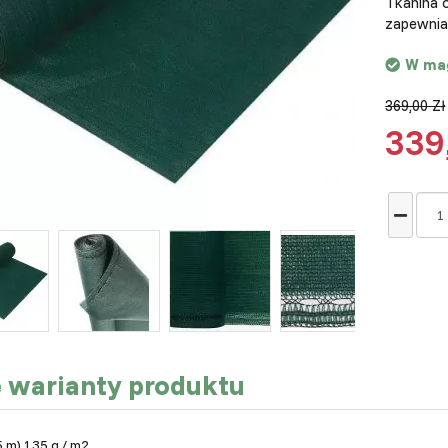
Tkanina 
zapewnia
W ma
369,00 Zł
339
e warianty produktu
5 m) 135 g / m2