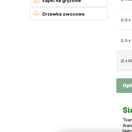
Łapki na gryzonie

Drzewka owocowe
(1,5 x
(1,5 x
(2 x 5
Opi
Si
Tkan
tkan
blak