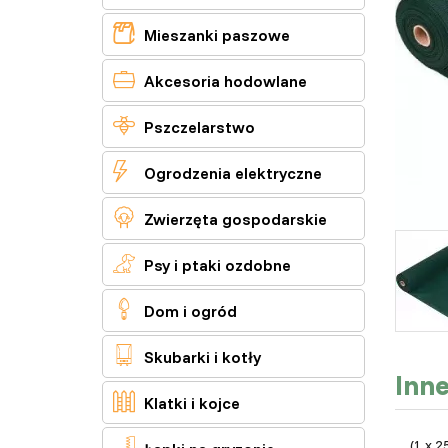

Mieszanki paszowe

Akcesoria hodowlane

Pszczelarstwo

Ogrodzenia elektryczne

Zwierzęta gospodarskie

Psy i ptaki ozdobne

Dom i ogród

Skubarki i kotły
Inn

Klatki i kojce
(1 x 2
