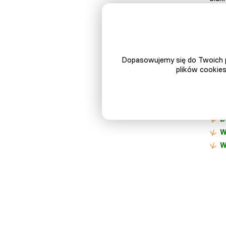
Najl
na b
Pa
Dopasowujemy się do Twoich p
M
plików cookies
K
D
Z
D
W
W