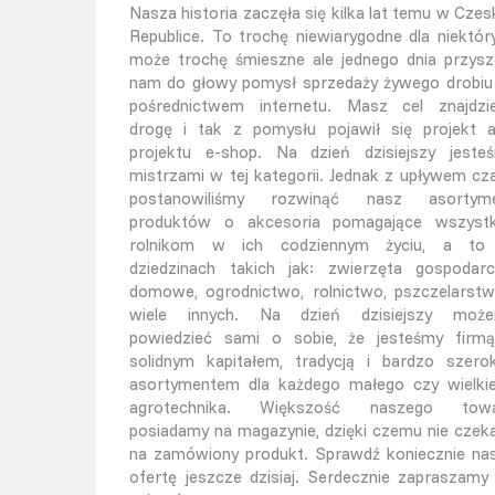
Nasza historia zaczęła się kilka lat temu w Czesk
Republice. To trochę niewiarygodne dla niektór
może trochę śmieszne ale jednego dnia przysz
nam do głowy pomysł sprzedaży żywego drobiu
pośrednictwem internetu. Masz cel znajdzi
drogę i tak z pomysłu pojawił się projekt 
projektu e-shop. Na dzień dzisiejszy jeste
mistrzami w tej kategorii. Jednak z upływem cz
postanowiliśmy rozwinąć nasz asortym
produktów o akcesoria pomagające wszyst
rolnikom w ich codziennym życiu, a t
dziedzinach takich jak: zwierzęta gospodarc
domowe, ogrodnictwo, rolnictwo, pszczelarstw
wiele innych. Na dzień dzisiejszy moż
powiedzieć sami o sobie, że jesteśmy firm
solidnym kapitałem, tradycją i bardzo szero
asortymentem dla każdego małego czy wielki
agrotechnika. Większość naszego tow
posiadamy na magazynie, dzięki czemu nie czek
na zamówiony produkt. Sprawdź koniecznie na
ofertę jeszcze dzisiaj. Serdecznie zapraszamy