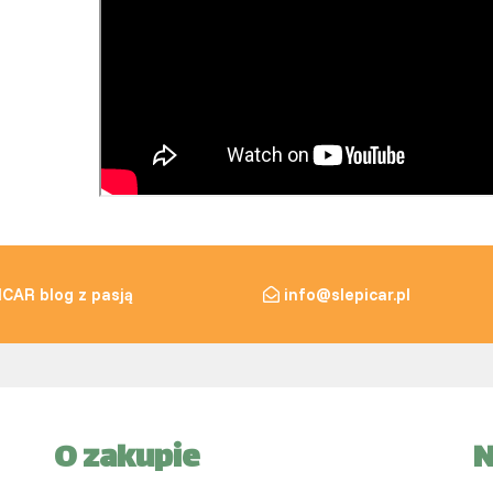
ICAR blog z pasją
info@slepicar.pl
O zakupie
N