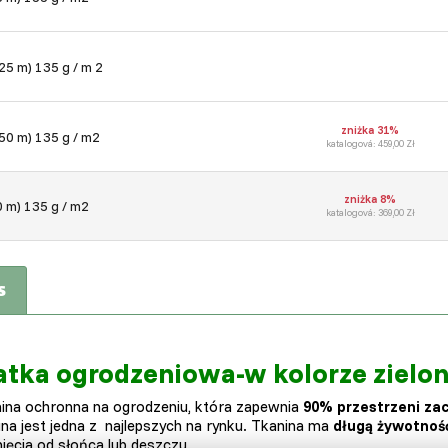
 25 m) 135 g / m 2
zniżka 31%
 50 m) 135 g / m2
katalogová: 459,00 Zł
zniżka 8%
0 m) 135 g / m2
katalogová: 369,00 Zł
s
atka ogrodzeniowa-w kolorze zielon
ina ochronna na ogrodzeniu, która zapewnia
90% przestrzeni zac
ina jest jedna z najlepszych na rynku. Tkanina ma
długą żywotnoś
nięcia od słońca lub deszczu.