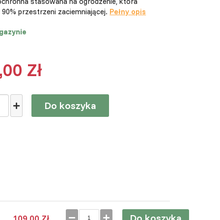
ochronna stasowana na ogrodzenie, która
 90% przestrzeni zaciemniającej.
Pełny opis
gazynie
,00 Zł
Do koszyka
Do koszyka
109,00 Zł