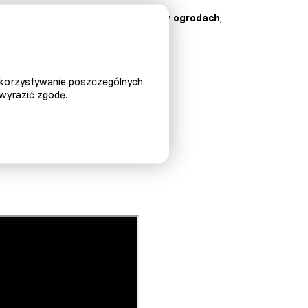
jego przezroczystość na tarasach, w
ogrodach
,
.
ykorzystywanie poszczególnych
 wyrazić zgodę.