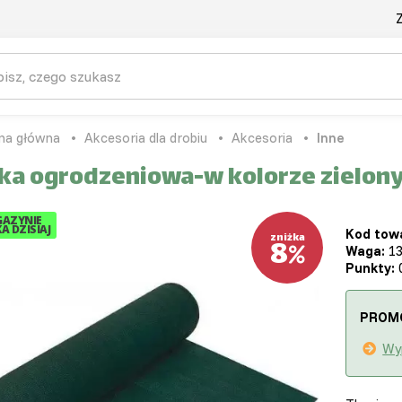
Z
na główna
Akcesoria dla drobiu
Akcesoria
Inne
tka ogrodzeniowa-w kolorze zielon
AZYNIE
A DZISIAJ
Kod tow
zniżka
8
Waga:
13
Punkty:
0
PROM
Wy