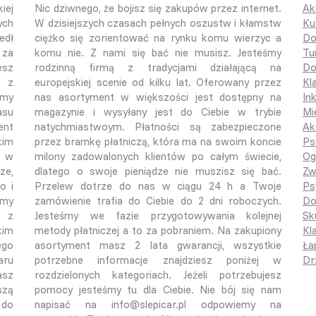
iej
Nic dziwnego, że bojisz się zakupów przez internet.
Ak
ych
W dzisiejszych czasach pełnych oszustw i kłamstw
Ku
edł
ciężko się zorientować na rynku komu wierzyc a
Do
 za
komu nie. Z nami się bać nie musisz. Jesteśmy
Tu
esz
rodzinną firmą z tradycjami działającą na
Do
a z
europejskiej scenie od kilku lat. Oferowany przez
Kl
śmy
nas asortyment w większości jest dostępny na
In
asu
magazynie i wysyłany jest do Ciebie w trybie
Mi
ent
natychmiastwoym. Płatności są zabezpieczone
Ak
kim
przez bramkę płatniczą, która ma na swoim koncie
Ps
o w
milony zadowalonych klientów po całym świecie,
Og
ze,
dlatego o swoje pieniądze nie muszisz się bać.
Zw
o i
Przelew dotrze do nas w ciągu 24 h a Twoje
Ps
emy
zamówienie trafia do Ciebie do 2 dni roboczych.
Do
ą z
Jesteśmy we fazie przygotowywania kolejnej
Sk
kim
metody płatniczej a to za pobraniem. Na zakupiony
Kla
ego
asortyment masz 2 lata gwarancji, wszystkie
Ła
aru
potrzebne informacje znajdziesz poniżej w
Dr
asz
rozdzielonych kategoriach. Jeżeli potrzebujesz
szą
pomocy jesteśmy tu dla Ciebie. Nie bój się nam
 do
napisać na info@slepicar.pl odpowiemy na