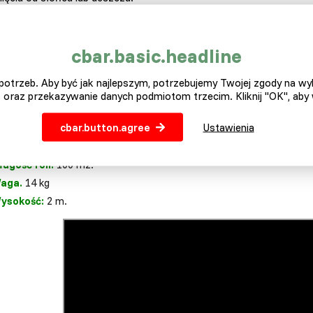
epiej
nadaje się do zastosowania na ogrodzeniu,
aby zmniejszyć 
alkonach, boiskach sportowych itp. Materiał przy cięciu nie pruje się
cbar.basic.headline
rametry tkaniny:
otrzeb. Aby być jak najlepszym, potrzebujemy Twojej zgody na w
ateriał.
Tekstylia
 oraz przekazywanie danych podmiotom trzecim. Kliknij "OK", aby
olor.
Zielony
cbar.button.agree
Ustawienia
ługość.
50 m.
aciemnienie.
90%
ługość roli.
100 m2.
aga.
14 kg
ysokość:
2 m.