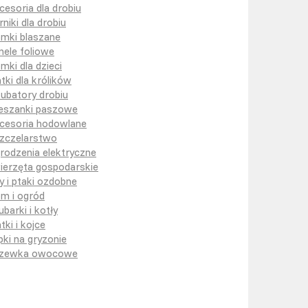
cesoria dla drobiu
rniki dla drobiu
mki blaszane
nele foliowe
mki dla dzieci
atki dla królików
kubatory drobiu
eszanki paszowe
cesoria hodowlane
zczelarstwo
rodzenia elektryczne
ierzęta gospodarskie
y i ptaki ozdobne
m i ogród
ubarki i kotły
tki i kojce
pki na gryzonie
zewka owocowe