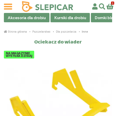
Akcesoria dla drobiu
Kurniki dla drobiu
Domki blas
Strona główna
Pszczelarstwo
Dla pszczelarza
Inne
Ociekacz do wiader
NA MAGAZYNIE
WYSYŁKA DZISIAJ