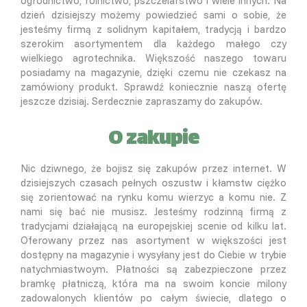
ogrodnictwo, rolnictwo, pszczelarstwo i wiele innych. Na
dzień dzisiejszy możemy powiedzieć sami o sobie, że
jesteśmy firmą z solidnym kapitałem, tradycją i bardzo
szerokim asortymentem dla każdego małego czy
wielkiego agrotechnika. Większość naszego towaru
posiadamy na magazynie, dzięki czemu nie czekasz na
zamówiony produkt. Sprawdź koniecznie naszą ofertę
jeszcze dzisiaj. Serdecznie zapraszamy do zakupów.
O zakupie
Nic dziwnego, że bojisz się zakupów przez internet. W
dzisiejszych czasach pełnych oszustw i kłamstw ciężko
się zorientować na rynku komu wierzyc a komu nie. Z
nami się bać nie musisz. Jesteśmy rodzinną firmą z
tradycjami działającą na europejskiej scenie od kilku lat.
Oferowany przez nas asortyment w większości jest
dostępny na magazynie i wysyłany jest do Ciebie w trybie
natychmiastwoym. Płatności są zabezpieczone przez
bramkę płatniczą, która ma na swoim koncie milony
zadowalonych klientów po całym świecie, dlatego o