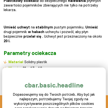
Plastikowy ociekacz
do bezpiecznego
nalewania
płynnych
zawartości pojemników zbierających nie tylko na potrzeby
lekarza.
Umieść uchwyt
na
stabilnym
pustym pojemniku.
Umieść
drugi pojemnik
w hakach
uchwytu i pozwól, aby płyn
bezpiecznie
przelał się
. Uchwyt jest przeznaczony na około
20 l.
Parametry ociekacza
Materiał
Solidny plastik
Wymiar
21 x 17 x 12 cm
Maksymalne obciążenie
20 l
Gwarancja
2 lata
cbar.basic.headline
Dopasowujemy się do Twoich potrzeb. Aby być jak
najlepszym, potrzebujemy Twojej zgody na
wykorzystywanie poszczególnych plików cookies
SLEPICAR blog z pasją