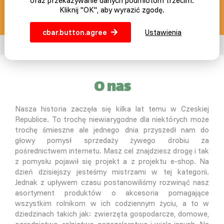
oraz przekazywanie danych podmiotom trzecim.
Kliknij "OK", aby wyrazić zgodę.
info@slepicar.pl
cbar.button.agree
Ustawienia
O nas
Nasza historia zaczęła się kilka lat temu w Czeskiej
Republice. To trochę niewiarygodne dla niektórych może
trochę śmieszne ale jednego dnia przyszedł nam do
głowy pomysł sprzedaży żywego drobiu za
pośrednictwem internetu. Masz cel znajdziesz drogę i tak
z pomysłu pojawił się projekt a z projektu e-shop. Na
dzień dzisiejszy jesteśmy mistrzami w tej kategorii.
Jednak z upływem czasu postanowiliśmy rozwinąć nasz
asortyment produktów o akcesoria pomagające
wszystkim rolnikom w ich codziennym życiu, a to w
dziedzinach takich jak: zwierzęta gospodarcze, domowe,