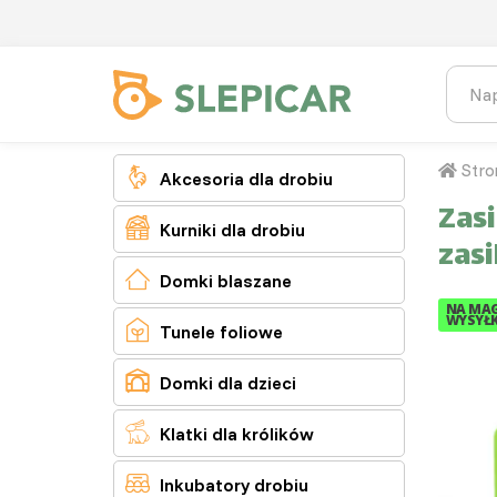
Stro

Akcesoria dla drobiu
Zasi

Kurniki dla drobiu
zasi

Domki blaszane
NA MAG
WYSYŁK

Tunele foliowe

Domki dla dzieci

Klatki dla królików

Inkubatory drobiu