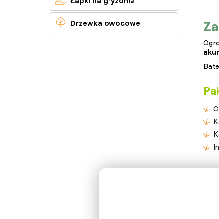
Łapki na gryzonie

Za
Drzewka owocowe
Ogro
aku
Bate
Pak
O
K
K
I
Pa
Z
N
K