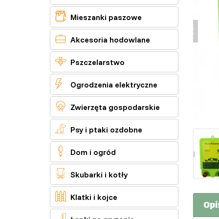

Mieszanki paszowe

Akcesoria hodowlane

Pszczelarstwo

Ogrodzenia elektryczne

Zwierzęta gospodarskie

Psy i ptaki ozdobne

Dom i ogród

Skubarki i kotły

Klatki i kojce
Opi
