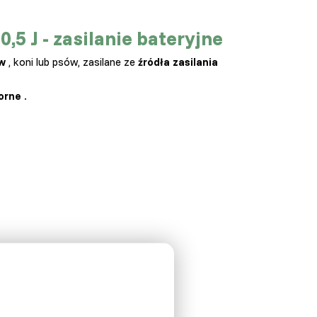
,5 J - zasilanie bateryjne
w
, koni lub psów, zasilane ze
źródła zasilania
orne
.