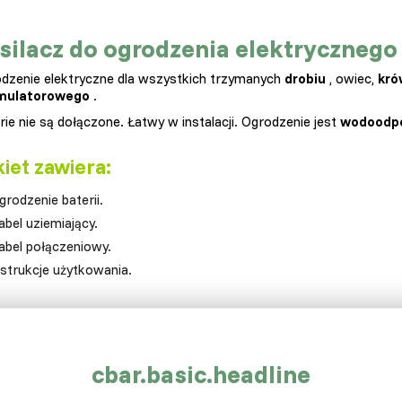
silacz do ogrodzenia elektrycznego 0
dzenie elektryczne dla wszystkich trzymanych
drobiu
, owiec,
kró
mulatorowego
.
rie nie są dołączone. Łatwy w instalacji. Ogrodzenie jest
wodoodp
iet zawiera:
grodzenie baterii.
abel uziemiający.
abel połączeniowy.
nstrukcje użytkowania.
rametry ogrodzenia:
asilacz
Bateria, 2 x 1,5 V monokomórka.
cbar.basic.headline
apięcie
9 000 V.
olor.
Zielony