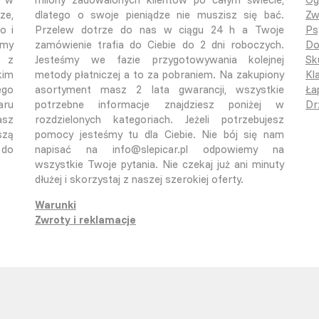
ze,
dlatego o swoje pieniądze nie muszisz się bać.
Zw
o i
Przelew dotrze do nas w ciągu 24 h a Twoje
Ps
emy
zamówienie trafia do Ciebie do 2 dni roboczych.
Do
ą z
Jesteśmy we fazie przygotowywania kolejnej
Sk
kim
metody płatniczej a to za pobraniem. Na zakupiony
Kla
ego
asortyment masz 2 lata gwarancji, wszystkie
Ła
aru
potrzebne informacje znajdziesz poniżej w
Dr
asz
rozdzielonych kategoriach. Jeżeli potrzebujesz
szą
pomocy jesteśmy tu dla Ciebie. Nie bój się nam
 do
napisać na info@slepicar.pl odpowiemy na
wszystkie Twoje pytania. Nie czekaj już ani minuty
dłużej i skorzystaj z naszej szerokiej oferty.
Warunki
Zwroty i reklamacje