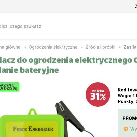
Z
na główna
Ogrodzenia elektryczne
Źródła i próbki
Zasil
lacz do ogrodzenia elektrycznego 0,
lanie bateryjne
AZYNIE
A DZISIAJ
Kod tow
31
zniżka
Waga:
1 
Punkty:
0
PROM
Wy