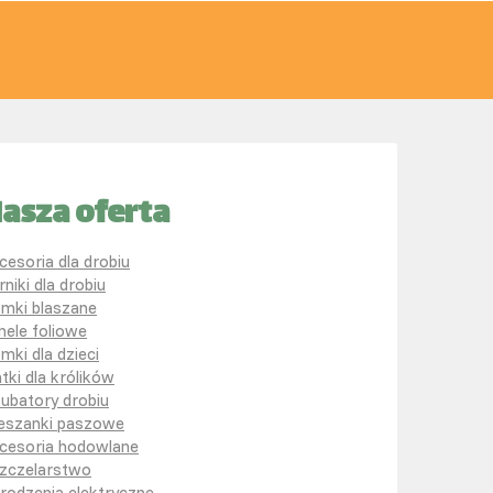
asza oferta
cesoria dla drobiu
rniki dla drobiu
mki blaszane
nele foliowe
mki dla dzieci
atki dla królików
kubatory drobiu
eszanki paszowe
cesoria hodowlane
zczelarstwo
rodzenia elektryczne