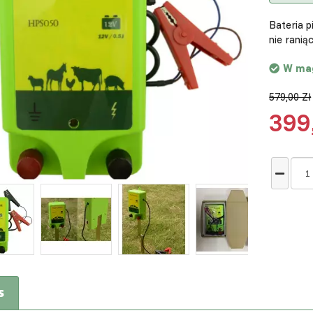
Bateria 
nie ranią
W ma
579,00 Zł
399
s