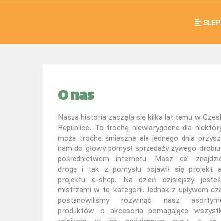
SLEP
O nas
Nasza historia zaczęła się kilka lat temu w Czesk
Republice. To trochę niewiarygodne dla niektór
może trochę śmieszne ale jednego dnia przysz
nam do głowy pomysł sprzedaży żywego drobiu
pośrednictwem internetu. Masz cel znajdzi
drogę i tak z pomysłu pojawił się projekt 
projektu e-shop. Na dzień dzisiejszy jeste
mistrzami w tej kategorii. Jednak z upływem cz
postanowiliśmy rozwinąć nasz asortym
produktów o akcesoria pomagające wszyst
rolnikom w ich codziennym życiu, a t