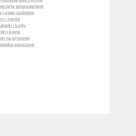
ierzęta gospodarskie
y i ptaki ozdobne
m i ogród
ubarki i kotły
tki i kojce
pki na gryzonie
zewka owocowe