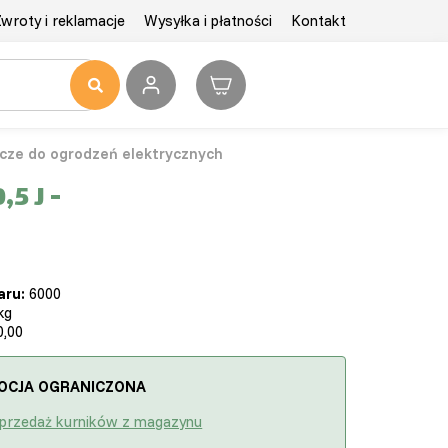
wroty i reklamacje
Wysyłka i płatności
Kontakt
acze do ogrodzeń elektrycznych
5 J -
aru:
6000
kg
,00
OCJA OGRANICZONA
przedaż kurników z magazynu