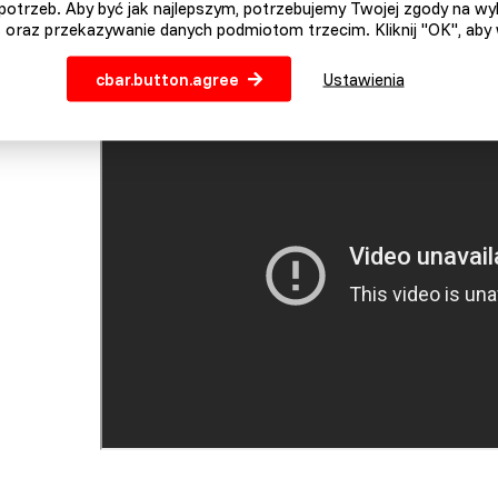
otrzeb. Aby być jak najlepszym, potrzebujemy Twojej zgody na w
ymiar
19 x 11,5 x 5,7 cm.
 oraz przekazywanie danych podmiotom trzecim. Kliknij "OK", aby
ozładowanie energii.
0,5 J.
cbar.button.agree
Ustawienia