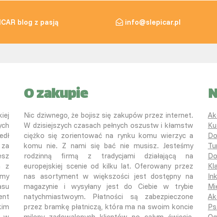
ICAR blog z pasją
info@slepicar.pl
O zakupie
N
iej
Nic dziwnego, że bojisz się zakupów przez internet.
Ak
ych
W dzisiejszych czasach pełnych oszustw i kłamstw
Ku
edł
ciężko się zorientować na rynku komu wierzyc a
Do
 za
komu nie. Z nami się bać nie musisz. Jesteśmy
Tu
esz
rodzinną firmą z tradycjami działającą na
Do
a z
europejskiej scenie od kilku lat. Oferowany przez
Kl
śmy
nas asortyment w większości jest dostępny na
In
asu
magazynie i wysyłany jest do Ciebie w trybie
Mi
ent
natychmiastwoym. Płatności są zabezpieczone
Ak
kim
przez bramkę płatniczą, która ma na swoim koncie
Ps
o w
milony zadowalonych klientów po całym świecie,
Og