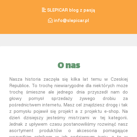
SLEPICAR blog z pasją
info@slepicar.pl
O nas
Nasza historia zaczęła się kilka lat temu w Czeskiej
Republice. To trochę niewiarygodne dla niektórych może
trochę śmieszne ale jednego dnia przyszedł nam do
głowy pomysł sprzedaży żywego drobiu za
pośrednictwem internetu. Masz cel znajdziesz drogę i tak
z pomysłu pojawił się projekt a z projektu e-shop. Na
dzień dzisiejszy jesteśmy mistrzami w tej kategorii.
Jednak z upływem czasu postanowiliśmy rozwinąć nasz
asortyment produktów o akcesoria pomagające
wszystkim rolnikom w ich codziennym życiu, a to w