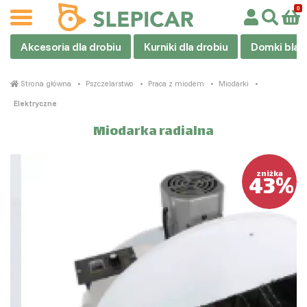
Akcesoria dla drobiu
Kurniki dla drobiu
Domki blas
Strona główna
Pszczelarstwo
Praca z miodem
Miodarki
Elektryczne
Miodarka radialna
43%
zniżka