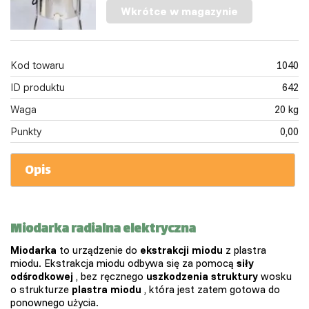
Wkrótce w magazynie
Kod towaru
1040
ID produktu
642
Waga
20 kg
Punkty
0,00
Opis
Miodarka radialna elektryczna
Miodarka
to urządzenie do
ekstrakcji miodu
z plastra
miodu. Ekstrakcja miodu odbywa się za pomocą
siły
odśrodkowej
, bez ręcznego
uszkodzenia
struktury
wosku
o strukturze
plastra miodu
, która jest zatem gotowa do
ponownego użycia.