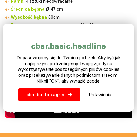
Ramki
4 sztuki nieodwracalne
Średnica bębna
Ø 47 cm
Wysokość bębna
60cm
Rozmiar kosza wewnętrznego.
42 x 26 cm
Waga
20 kg
Wydajność
140 W.
cbar.basic.headline
Napięcie
220 W.
Certyfikat
CE ISO
Dopasowujemy się do Twoich potrzeb. Aby być jak
najlepszym, potrzebujemy Twojej zgody na
Gwarancja
2 lata
wykorzystywanie poszczególnych plików cookies
oraz przekazywanie danych podmiotom trzecim.
Kliknij "OK", aby wyrazić zgodę.
cbar.button.agree
Ustawienia