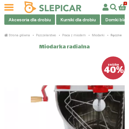
Akcesoria dla drobiu
Kurniki dla drobiu
Domki blas
Strona główna
Pszczelarstwo
Praca z miodem
Miodarki
Ręczne
Miodarka radialna
40%
zniżka