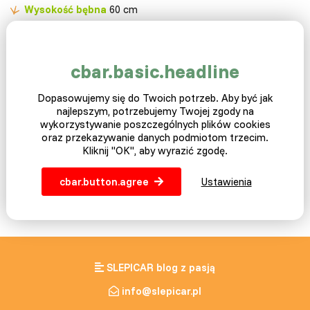
Wysokość bębna
60 cm
Rozmiar kosza wewnętrznego.
42 x 26 cm
Waga
13 kg
Certyfikat
ISO CE
cbar.basic.headline
Gwarancja
2 lata
Dopasowujemy się do Twoich potrzeb. Aby być jak
najlepszym, potrzebujemy Twojej zgody na
wykorzystywanie poszczególnych plików cookies
oraz przekazywanie danych podmiotom trzecim.
Kliknij "OK", aby wyrazić zgodę.
cbar.button.agree
Ustawienia
SLEPICAR blog z pasją
info@slepicar.pl