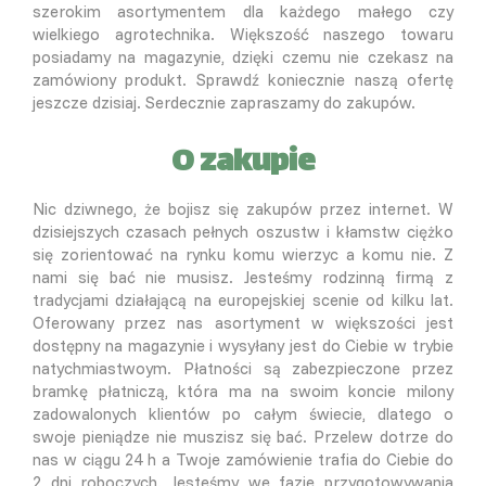
szerokim asortymentem dla każdego małego czy
wielkiego agrotechnika. Większość naszego towaru
posiadamy na magazynie, dzięki czemu nie czekasz na
zamówiony produkt. Sprawdź koniecznie naszą ofertę
jeszcze dzisiaj. Serdecznie zapraszamy do zakupów.
O zakupie
Nic dziwnego, że bojisz się zakupów przez internet. W
dzisiejszych czasach pełnych oszustw i kłamstw ciężko
się zorientować na rynku komu wierzyc a komu nie. Z
nami się bać nie musisz. Jesteśmy rodzinną firmą z
tradycjami działającą na europejskiej scenie od kilku lat.
Oferowany przez nas asortyment w większości jest
dostępny na magazynie i wysyłany jest do Ciebie w trybie
natychmiastwoym. Płatności są zabezpieczone przez
bramkę płatniczą, która ma na swoim koncie milony
zadowalonych klientów po całym świecie, dlatego o
swoje pieniądze nie muszisz się bać. Przelew dotrze do
nas w ciągu 24 h a Twoje zamówienie trafia do Ciebie do
2 dni roboczych. Jesteśmy we fazie przygotowywania