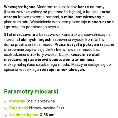
Wewnątrz bębna
Medometre znajdziesz
kosze
na ramy
(liczba zawsze zależy od pojemności bębna), a kolejna
korba
obraca
kosze razem z ramami, a
miód jest wirowany
z
plastra miodu. Wypełnienie woskiem pozostaje
nienaruszone
i gotowe do ponownego użycia.
Stal nierdzewna
z bezszwową konstrukcją spawalniczą na
trzech
stabilnych nogach
zapewni ci wysoki komfort w
domu przetwarzania miodu.
Przezroczysta pokrywa
i ręczne
sterowanie zapewniają delikatne wirowanie miodu bez
uszkodzenia struktury wosku. Dzięki
koszom ze stali
nierdzewnej
i
zaworowi spustowemu zmieniasz
maksymalną ilość uzyskanego miodu. Maszyna nadaje się do
spinania wszelkiego
rodzaju ramek ulowych.
Parametry miodarki
Materiał
Stal nierdzewna
Pojemniki
Nieodwracalne 3szt
Średnica bębna
Ø 38 cm