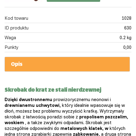
Kod towaru
1028
ID produktu
630
Waga
0.2 kg
Punkty
0,00
Opis
Skrobak do krat ze stali nierdzewnej
Dzięki dwustronnemu
prowizorycznemu neonowi i
drewnianemu
uchwytowi,
który idealnie wpasowuje się w
dłoń, możesz bez problemu wyczyścić kratkę. Wytrzymały
skrobak z łatwością poradzi sobie z
propolisem pszczelim,
woskiem
, a także zwykłymi odpadami. Skrobak jest
szczególnie odpowiedni do
metalowych klatek, w
których
jedna strona zgrabiarki zapewnia
ząbkowanie,
a druga strona