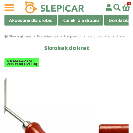
Akcesoria dla drobiu
Kurniki dla drobiu
Domki blas
Strona główna
Pszczelarstwo
Ule pszczół
Pszczoła matki
Siatki
Skrobak do krat
NA MAGAZYNIE
WYSYŁKA DZISIAJ