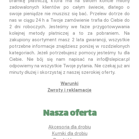
bramkę płatniczą, która ma na swoim koncie milony
zadowalonych klientów po całym świecie, dlatego o
swoje pieniądze nie muszisz się bać. Przelew dotrze do
nas w ciągu 24 h a Twoje zamówienie trafia do Ciebie do
2 dni roboczych. Jesteśmy we fazie przygotowywania
kolejnej metody płatniczej a to za pobraniem. Na
zakupiony asortyment masz 2 lata gwarancji, wszystkie
potrzebne informacje znajdziesz poniżej w rozdzielonych
kategoriach. Jeżeli potrzebujesz pomocy jesteśmy tu dla
Ciebie. Nie bój się nam napisać na info@slepicar.pl
odpowiemy na wszystkie Twoje pytania. Nie czekaj już ani
minuty dłużej i skorzystaj z naszej szerokiej oferty.
Warunki
Zwroty i reklamacje
Nasza oferta
Akcesoria dla drobiu
Kurniki dla drobiu