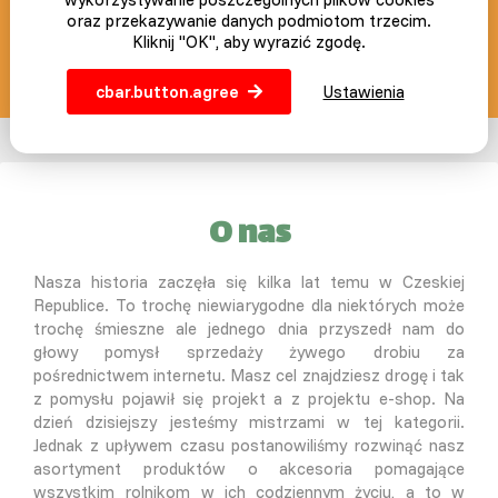
oraz przekazywanie danych podmiotom trzecim.
SLEPICAR blog z pasją
Kliknij "OK", aby wyrazić zgodę.
info@slepicar.pl
cbar.button.agree
Ustawienia
O nas
Nasza historia zaczęła się kilka lat temu w Czeskiej
Republice. To trochę niewiarygodne dla niektórych może
trochę śmieszne ale jednego dnia przyszedł nam do
głowy pomysł sprzedaży żywego drobiu za
pośrednictwem internetu. Masz cel znajdziesz drogę i tak
z pomysłu pojawił się projekt a z projektu e-shop. Na
dzień dzisiejszy jesteśmy mistrzami w tej kategorii.
Jednak z upływem czasu postanowiliśmy rozwinąć nasz
asortyment produktów o akcesoria pomagające
wszystkim rolnikom w ich codziennym życiu, a to w