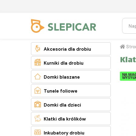
Stro

Akcesoria dla drobiu
Kla

Kurniki dla drobiu
NA MAG

Domki blaszane
WYSYŁK

Tunele foliowe

Domki dla dzieci

Klatki dla królików

Inkubatory drobiu