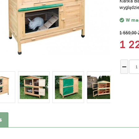
Klatka d
wyglądzi
W ma
1 559,00 
1 2
s