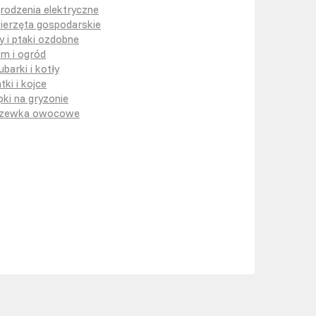
rodzenia elektryczne
ierzęta gospodarskie
y i ptaki ozdobne
m i ogród
ubarki i kotły
tki i kojce
pki na gryzonie
zewka owocowe