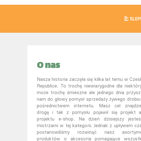
SLEP
O nas
Nasza historia zaczęła się kilka lat temu w Czesk
Republice. To trochę niewiarygodne dla niektór
może trochę śmieszne ale jednego dnia przysz
nam do głowy pomysł sprzedaży żywego drobiu
pośrednictwem internetu. Masz cel znajdzi
drogę i tak z pomysłu pojawił się projekt 
projektu e-shop. Na dzień dzisiejszy jeste
mistrzami w tej kategorii. Jednak z upływem cz
postanowiliśmy rozwinąć nasz asortym
produktów o akcesoria pomagające wszyst