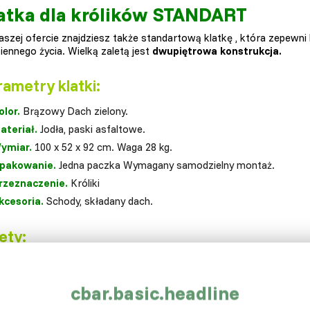
atka dla królików STANDART
szej ofercie znajdziesz także standartową klatkę , która zepewni
iennego życia. Wielką zaletą jest
dwupiętrowa konstrukcja.
ametry klatki:
olor.
Brązowy Dach zielony.
ateriał.
Jodła, paski asfaltowe.
ymiar.
100 x 52 x 92 cm. Waga 28 kg.
pakowanie.
Jedna paczka Wymagany samodzielny montaż.
rzeznaczenie.
Króliki
kcesoria.
Schody, składany dach.
ety:
odel dwupiętrowy, 4x duże drzwi
ocna i stabilna konstrukcja
cbar.basic.headline
talowa szuflada na obornik