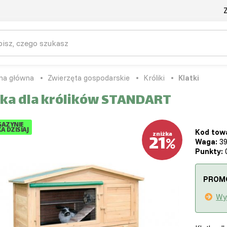
Z
na główna
Zwierzęta gospodarskie
Króliki
Klatki
tka dla królików STANDART
AZYNIE
A DZISIAJ
Kod tow
21
zniżka
Waga:
39
Punkty:
0
PROM
Wy