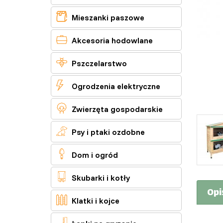

Mieszanki paszowe

Akcesoria hodowlane

Pszczelarstwo

Ogrodzenia elektryczne

Zwierzęta gospodarskie

Psy i ptaki ozdobne

Dom i ogród

Skubarki i kotły
Opi

Klatki i kojce
