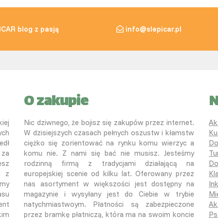
ICAR blog z pasją
info@slepicar.pl
O zakupie
N
iej
Nic dziwnego, że bojisz się zakupów przez internet.
Ak
ych
W dzisiejszych czasach pełnych oszustw i kłamstw
Ku
edł
ciężko się zorientować na rynku komu wierzyc a
Do
 za
komu nie. Z nami się bać nie musisz. Jesteśmy
Tu
esz
rodzinną firmą z tradycjami działającą na
Do
a z
europejskiej scenie od kilku lat. Oferowany przez
Kl
śmy
nas asortyment w większości jest dostępny na
In
asu
magazynie i wysyłany jest do Ciebie w trybie
Mi
ent
natychmiastwoym. Płatności są zabezpieczone
Ak
kim
przez bramkę płatniczą, która ma na swoim koncie
Ps