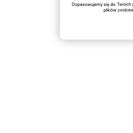
D
Dopasowujemy się do Twoich p
plików cookies
N
G