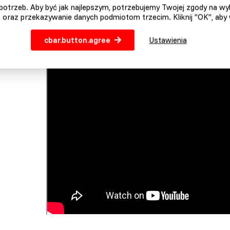
rewniana rampa dojazdowa
otrzeb. Aby być jak najlepszym, potrzebujemy Twojej zgody na w
 oraz przekazywanie danych podmiotom trzecim. Kliknij "OK", aby
iemiecki producent
warancja 2 lata
cbar.button.agree
Ustawienia