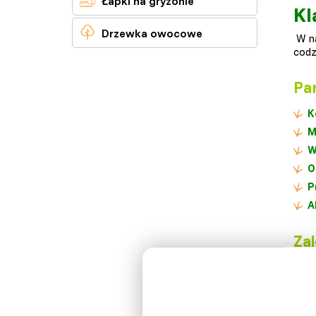
Łapki na gryzonie
Kl

Drzewka owocowe
W na
codz
Par
K
M
W
O
P
A
Zal
M
M
S