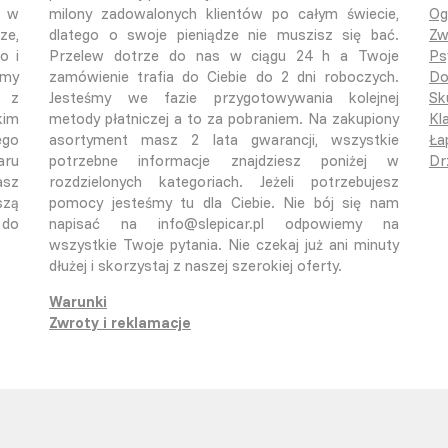
o w
milony zadowalonych klientów po całym świecie,
Og
ze,
dlatego o swoje pieniądze nie muszisz się bać.
Zw
o i
Przelew dotrze do nas w ciągu 24 h a Twoje
Ps
emy
zamówienie trafia do Ciebie do 2 dni roboczych.
Do
ą z
Jesteśmy we fazie przygotowywania kolejnej
Sk
kim
metody płatniczej a to za pobraniem. Na zakupiony
Kla
ego
asortyment masz 2 lata gwarancji, wszystkie
Ła
aru
potrzebne informacje znajdziesz poniżej w
Dr
asz
rozdzielonych kategoriach. Jeżeli potrzebujesz
szą
pomocy jesteśmy tu dla Ciebie. Nie bój się nam
 do
napisać na info@slepicar.pl odpowiemy na
wszystkie Twoje pytania. Nie czekaj już ani minuty
dłużej i skorzystaj z naszej szerokiej oferty.
Warunki
Zwroty i reklamacje