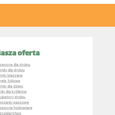
asza oferta
cesoria dla drobiu
rniki dla drobiu
mki blaszane
nele foliowe
mki dla dzieci
atki dla królików
kubatory drobiu
eszanki paszowe
cesoria hodowlane
zczelarstwo