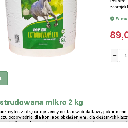
Pokarm u
zaprojekt
W ma
89,
s
strudowana mikro 2 kg
aczany len z otrębami pszennymi stanowi dodatkowy pokarm energ
zczu odpowiedniej
dla koni pod obciążeniem
, dla ciężarnych klac
ów itp.
Siemię lniane
chroni przed zapaleniem skóry, poprawia zd
giczne choroby skóry.