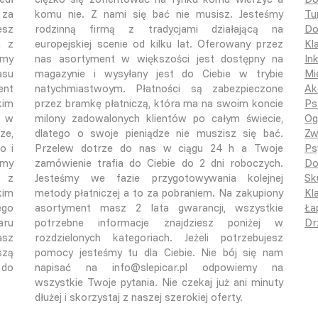
 za
komu nie. Z nami się bać nie musisz. Jesteśmy
Tu
esz
rodzinną firmą z tradycjami działającą na
Do
a z
europejskiej scenie od kilku lat. Oferowany przez
Kl
śmy
nas asortyment w większości jest dostępny na
In
asu
magazynie i wysyłany jest do Ciebie w trybie
Mi
ent
natychmiastwoym. Płatności są zabezpieczone
Ak
kim
przez bramkę płatniczą, która ma na swoim koncie
Ps
o w
milony zadowalonych klientów po całym świecie,
Og
ze,
dlatego o swoje pieniądze nie muszisz się bać.
Zw
o i
Przelew dotrze do nas w ciągu 24 h a Twoje
Ps
emy
zamówienie trafia do Ciebie do 2 dni roboczych.
Do
ą z
Jesteśmy we fazie przygotowywania kolejnej
Sk
kim
metody płatniczej a to za pobraniem. Na zakupiony
Kla
ego
asortyment masz 2 lata gwarancji, wszystkie
Ła
aru
potrzebne informacje znajdziesz poniżej w
Dr
asz
rozdzielonych kategoriach. Jeżeli potrzebujesz
szą
pomocy jesteśmy tu dla Ciebie. Nie bój się nam
 do
napisać na info@slepicar.pl odpowiemy na
wszystkie Twoje pytania. Nie czekaj już ani minuty
dłużej i skorzystaj z naszej szerokiej oferty.