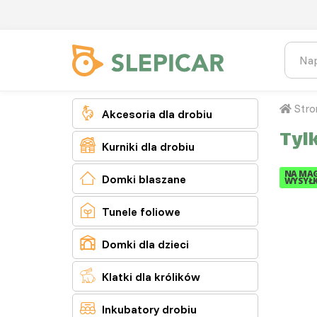
Stro

Akcesoria dla drobiu
Tyl

Kurniki dla drobiu
NA MAG

Domki blaszane
WYSYŁK

Tunele foliowe

Domki dla dzieci

Klatki dla królików

Inkubatory drobiu