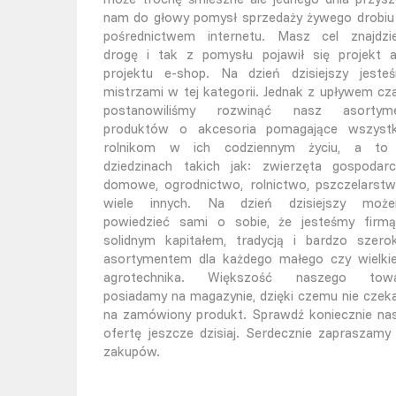
nam do głowy pomysł sprzedaży żywego drobiu
pośrednictwem internetu. Masz cel znajdzi
drogę i tak z pomysłu pojawił się projekt 
projektu e-shop. Na dzień dzisiejszy jeste
mistrzami w tej kategorii. Jednak z upływem cz
postanowiliśmy rozwinąć nasz asortym
produktów o akcesoria pomagające wszyst
rolnikom w ich codziennym życiu, a t
dziedzinach takich jak: zwierzęta gospodarc
domowe, ogrodnictwo, rolnictwo, pszczelarstw
wiele innych. Na dzień dzisiejszy moż
powiedzieć sami o sobie, że jesteśmy firm
solidnym kapitałem, tradycją i bardzo szero
asortymentem dla każdego małego czy wielki
agrotechnika. Większość naszego tow
posiadamy na magazynie, dzięki czemu nie czek
na zamówiony produkt. Sprawdź koniecznie na
ofertę jeszcze dzisiaj. Serdecznie zapraszamy
zakupów.