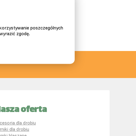
ykorzystywanie poszczególnych
 wyrazić zgodę.
edynie wlewa się go do paszy.
asza oferta
cesoria dla drobiu
rniki dla drobiu
mki blaszane