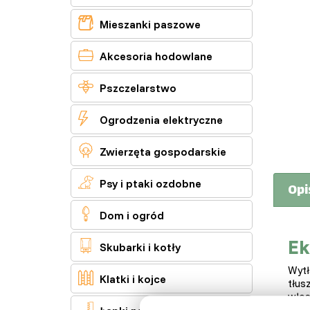

Mieszanki paszowe

Akcesoria hodowlane

Pszczelarstwo

Ogrodzenia elektryczne

Zwierzęta gospodarskie

Psy i ptaki ozdobne
Opi

Dom i ogród
Ek

Skubarki i kotły
Wytł

Klatki i kojce
tłus
włos

aler