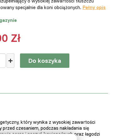
zupełniający o wysokiej zawartości tłuszczu
owany specjalnie dla koni obciążonych.
Pełny opis
gazynie
00 Zł
Do koszyka
etyczny, który wynika z wysokiej zawartości
zy przed czesaniem, podczas nakładania się
rowie serca i naczyń krwionośnych oraz łagodzi