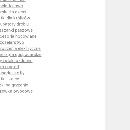
nele foliowe
mki dla dzieci
atki dla królików
kubatory drobiu
eszanki paszowe
cesoria hodowlane
zczelarstwo
rodzenia elektryczne
ierzęta gospodarskie
y i ptaki ozdobne
m i ogród
ubarki i kotły
tki i kojce
pki na gryzonie
zewka owocowe