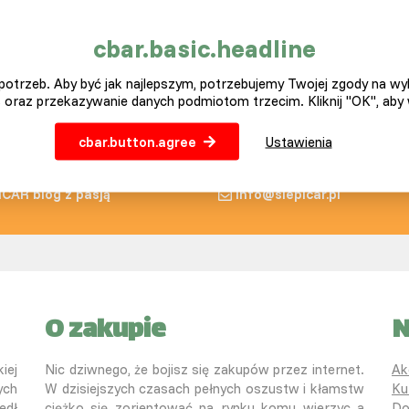
wkowanie:
cbar.basic.headline
50 g / konia dziennie.
otrzeb. Aby być jak najlepszym, potrzebujemy Twojej zgody na w
 oraz przekazywanie danych podmiotom trzecim. Kliknij "OK", aby
ytłaczany len nie jest gotowany na parze ani nie jest gotowany, a j
cbar.button.agree
Ustawienia
ICAR blog z pasją
info@slepicar.pl
O zakupie
N
iej
Nic dziwnego, że bojisz się zakupów przez internet.
Ak
ych
W dzisiejszych czasach pełnych oszustw i kłamstw
Ku
edł
ciężko się zorientować na rynku komu wierzyc a
Do