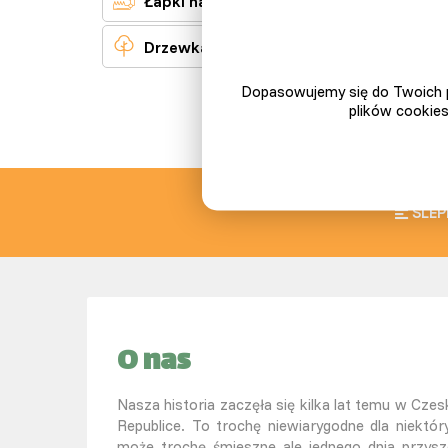
Łapki na gryzonie

Da
Drzewka owocowe
1
Dopasowujemy się do Twoich p
plików cookies
W
SLEP
O nas
Nasza historia zaczęła się kilka lat temu w Czesk
Republice. To trochę niewiarygodne dla niektór
może trochę śmieszne ale jednego dnia przysz