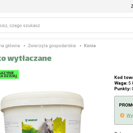
Z
na główna
Zwierzęta gospodarskie
Konie
ko wytłaczane
AZYNIE
A DZISIAJ
Kod tow
Waga:
5 
Punkty:
0
PROM
Wy