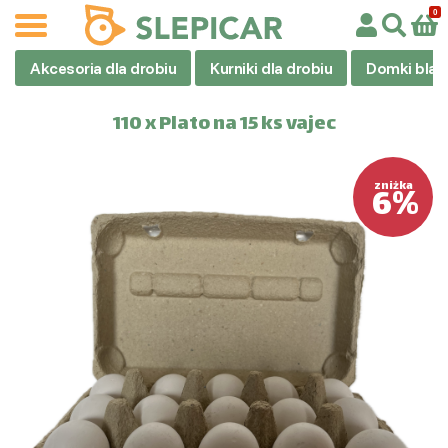
Akcesoria dla drobiu
Kurniki dla drobiu
Domki blas
110 x Plato na 15 ks vajec
6%
zniżka