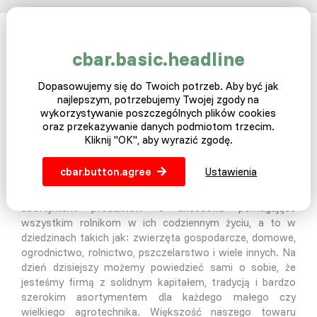
O nas
cbar.basic.headline
Dopasowujemy się do Twoich potrzeb. Aby być jak
Nasza historia zaczęła się kilka lat temu w Czeskiej
najlepszym, potrzebujemy Twojej zgody na
Republice. To trochę niewiarygodne dla niektórych może
wykorzystywanie poszczególnych plików cookies
trochę śmieszne ale jednego dnia przyszedł nam do
oraz przekazywanie danych podmiotom trzecim.
głowy pomysł sprzedaży żywego drobiu za
Kliknij "OK", aby wyrazić zgodę.
pośrednictwem internetu. Masz cel znajdziesz drogę i tak
z pomysłu pojawił się projekt a z projektu e-shop. Na
cbar.button.agree
Ustawienia
dzień dzisiejszy jesteśmy mistrzami w tej kategorii.
Jednak z upływem czasu postanowiliśmy rozwinąć nasz
asortyment produktów o akcesoria pomagające
wszystkim rolnikom w ich codziennym życiu, a to w
dziedzinach takich jak: zwierzęta gospodarcze, domowe,
ogrodnictwo, rolnictwo, pszczelarstwo i wiele innych. Na
dzień dzisiejszy możemy powiedzieć sami o sobie, że
jesteśmy firmą z solidnym kapitałem, tradycją i bardzo
szerokim asortymentem dla każdego małego czy
wielkiego agrotechnika. Większość naszego towaru