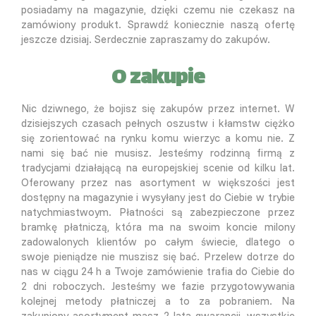
posiadamy na magazynie, dzięki czemu nie czekasz na
zamówiony produkt. Sprawdź koniecznie naszą ofertę
jeszcze dzisiaj. Serdecznie zapraszamy do zakupów.
O zakupie
Nic dziwnego, że bojisz się zakupów przez internet. W
dzisiejszych czasach pełnych oszustw i kłamstw ciężko
się zorientować na rynku komu wierzyc a komu nie. Z
nami się bać nie musisz. Jesteśmy rodzinną firmą z
tradycjami działającą na europejskiej scenie od kilku lat.
Oferowany przez nas asortyment w większości jest
dostępny na magazynie i wysyłany jest do Ciebie w trybie
natychmiastwoym. Płatności są zabezpieczone przez
bramkę płatniczą, która ma na swoim koncie milony
zadowalonych klientów po całym świecie, dlatego o
swoje pieniądze nie muszisz się bać. Przelew dotrze do
nas w ciągu 24 h a Twoje zamówienie trafia do Ciebie do
2 dni roboczych. Jesteśmy we fazie przygotowywania
kolejnej metody płatniczej a to za pobraniem. Na
zakupiony asortyment masz 2 lata gwarancji, wszystkie