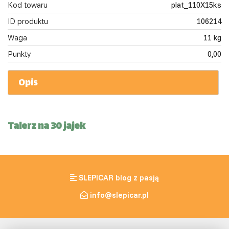
Kod towaru
plat_110X15ks
ID produktu
106214
Waga
11 kg
Punkty
0,00
Opis
Talerz na 30 jajek
SLEPICAR blog z pasją
info@slepicar.pl