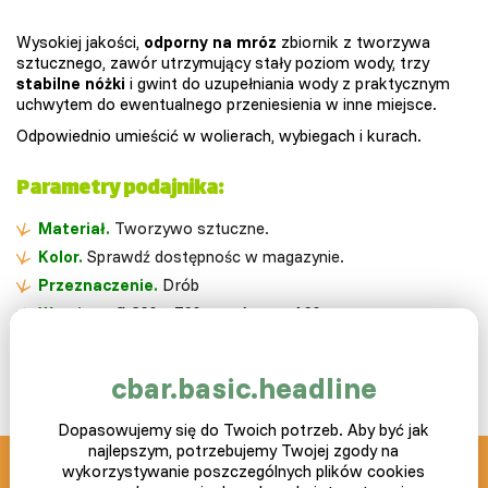
Wysokiej jakości,
odporny na mróz
zbiornik z tworzywa
sztucznego, zawór utrzymujący stały poziom wody, trzy
stabilne nóżki
i gwint do uzupełniania wody z praktycznym
uchwytem do ewentualnego przeniesienia w inne miejsce.
Odpowiednio umieścić w wolierach, wybiegach i kurach.
Parametry podajnika:
Materiał.
Tworzywo sztuczne.
Kolor.
Sprawdź dostępnośc w magazynie.
Przeznaczenie.
Drób
Wymiary.
Ø 320 x 760 mm / noga 160 mm.
Pojemność.
30 l.
Gwarancja.
Dwa lata
cbar.basic.headline
Dopasowujemy się do Twoich potrzeb. Aby być jak
najlepszym, potrzebujemy Twojej zgody na
wykorzystywanie poszczególnych plików cookies
SLEPICAR blog z pasją