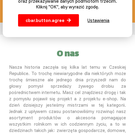
oraz przekazywanie danych podmiotom trzecim.
Kliknij "OK", aby wyrazić zgodę.
info@slepicar.pl
cbar.button.agree
Ustawienia
O nas
Nasza historia zaczęła się kilka lat temu w Czeskiej
Republice. To trochę niewiarygodne dla niektórych może
trochę śmieszne ale jednego dnia przyszedł nam do
głowy pomysł sprzedaży żywego drobiu za
pośrednictwem internetu. Masz cel znajdziesz drogę i tak
z pomysłu pojawił się projekt a z projektu e-shop. Na
dzień dzisiejszy jesteśmy mistrzami w tej kategorii.
Jednak z upływem czasu postanowiliśmy rozwinąć nasz
asortyment produktów o akcesoria pomagające
wszystkim rolnikom w ich codziennym życiu, a to w
dziedzinach takich jak: zwierzęta gospodarcze, domowe,