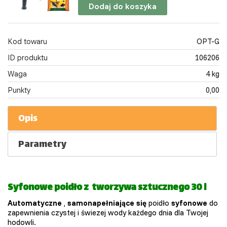
Dodaj do koszyka
Kod towaru
OPT-G
ID produktu
106206
Waga
4 kg
Punkty
0,00
Opis
Parametry
Syfonowe poidło z tworzywa sztucznego 30 l
Automatyczne
,
samonapełniające się
poidło
syfonowe
do
zapewnienia czystej i świezej wody każdego dnia dla Twojej
hodowli.