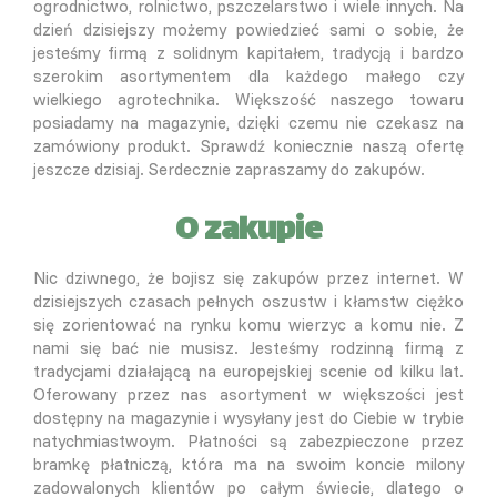
ogrodnictwo, rolnictwo, pszczelarstwo i wiele innych. Na
dzień dzisiejszy możemy powiedzieć sami o sobie, że
jesteśmy firmą z solidnym kapitałem, tradycją i bardzo
szerokim asortymentem dla każdego małego czy
wielkiego agrotechnika. Większość naszego towaru
posiadamy na magazynie, dzięki czemu nie czekasz na
zamówiony produkt. Sprawdź koniecznie naszą ofertę
jeszcze dzisiaj. Serdecznie zapraszamy do zakupów.
O zakupie
Nic dziwnego, że bojisz się zakupów przez internet. W
dzisiejszych czasach pełnych oszustw i kłamstw ciężko
się zorientować na rynku komu wierzyc a komu nie. Z
nami się bać nie musisz. Jesteśmy rodzinną firmą z
tradycjami działającą na europejskiej scenie od kilku lat.
Oferowany przez nas asortyment w większości jest
dostępny na magazynie i wysyłany jest do Ciebie w trybie
natychmiastwoym. Płatności są zabezpieczone przez
bramkę płatniczą, która ma na swoim koncie milony
zadowalonych klientów po całym świecie, dlatego o