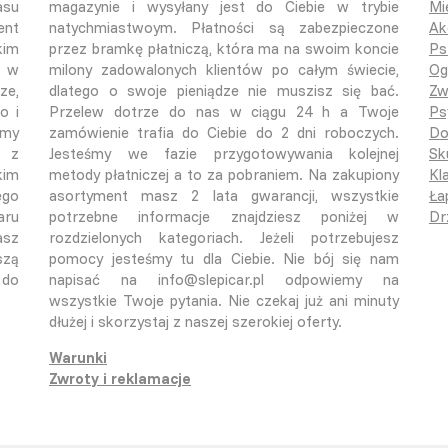
asu
magazynie i wysyłany jest do Ciebie w trybie
Mi
ent
natychmiastwoym. Płatności są zabezpieczone
Ak
kim
przez bramkę płatniczą, która ma na swoim koncie
Ps
o w
milony zadowalonych klientów po całym świecie,
Og
ze,
dlatego o swoje pieniądze nie muszisz się bać.
Zw
o i
Przelew dotrze do nas w ciągu 24 h a Twoje
Ps
emy
zamówienie trafia do Ciebie do 2 dni roboczych.
Do
ą z
Jesteśmy we fazie przygotowywania kolejnej
Sk
kim
metody płatniczej a to za pobraniem. Na zakupiony
Kla
ego
asortyment masz 2 lata gwarancji, wszystkie
Ła
aru
potrzebne informacje znajdziesz poniżej w
Dr
asz
rozdzielonych kategoriach. Jeżeli potrzebujesz
szą
pomocy jesteśmy tu dla Ciebie. Nie bój się nam
 do
napisać na info@slepicar.pl odpowiemy na
wszystkie Twoje pytania. Nie czekaj już ani minuty
dłużej i skorzystaj z naszej szerokiej oferty.
Warunki
Zwroty i reklamacje