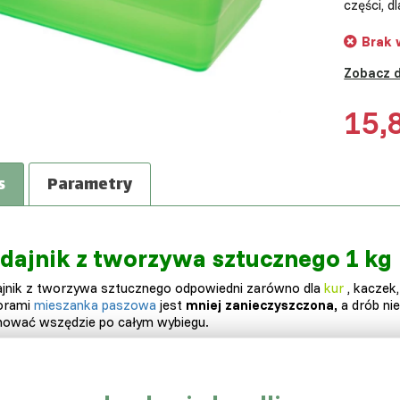
części, d
Brak 
Zobacz 
15,
s
Parametry
dajnik z tworzywa sztucznego 1 kg
jnik z tworzywa sztucznego odpowiedni zarówno dla
kur
, kaczek
orami
mieszanka paszowa
jest
mniej zanieczyszczona,
a drób nie
ować wszędzie po całym wybiegu.
jnik może pomieścić do
1 kg paszy
, tj. 1 litr = 1 dm3. Wykonany je
jnik jest łatwy do przenoszenia,
czyszczenia
i złożony jest z dwóc
erz kolor - sprawdź dostępnośćw magazynie.