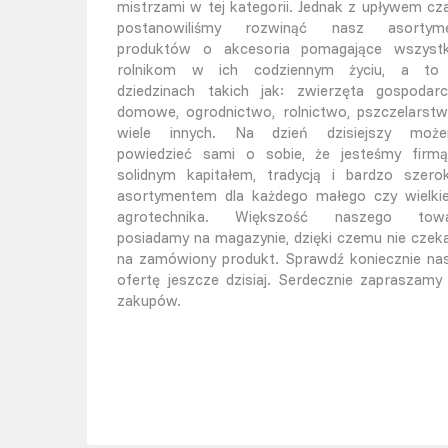
mistrzami w tej kategorii. Jednak z upływem cz
postanowiliśmy rozwinąć nasz asortym
produktów o akcesoria pomagające wszyst
rolnikom w ich codziennym życiu, a t
dziedzinach takich jak: zwierzęta gospodarc
domowe, ogrodnictwo, rolnictwo, pszczelarstw
wiele innych. Na dzień dzisiejszy moż
powiedzieć sami o sobie, że jesteśmy firm
solidnym kapitałem, tradycją i bardzo szero
asortymentem dla każdego małego czy wielki
agrotechnika. Większość naszego tow
posiadamy na magazynie, dzięki czemu nie czek
na zamówiony produkt. Sprawdź koniecznie na
ofertę jeszcze dzisiaj. Serdecznie zapraszamy
zakupów.