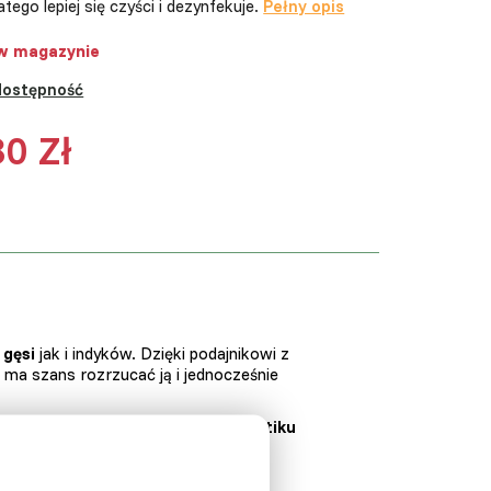
latego lepiej się czyści i dezynfekuje.
Pełny opis
w magazynie
dostępność
80 Zł
,
gęsi
jak i indyków. Dzięki podajnikowi z
 ma szans rozrzucać ją i jednocześnie
st z trwałego i
nieszkodliwego plastiku
h części.