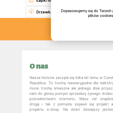
Łapki na gryzonie
Dopasowujemy się do Twoich p

Drzewka owocowe
plików cookies
SLEP
O nas
Nasza historia zaczęła się kilka lat temu w Czesk
Republice. To trochę niewiarygodne dla niektór
może trochę śmieszne ale jednego dnia przysz
nam do głowy pomysł sprzedaży żywego drobiu
pośrednictwem internetu. Masz cel znajdzi
drogę i tak z pomysłu pojawił się projekt 
projektu e-shop. Na dzień dzisiejszy jeste