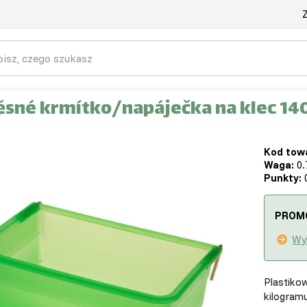
Z
ěsné krmítko/napáječka na klec 14
Kod tow
Waga:
0.
Punkty:
0
PROM
Wy
Plastikow
kilogramu