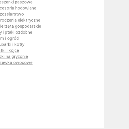
eszanki paszowe
cesoria hodowlane
zczelarstwo
rodzenia elektryczne
ierzęta gospodarskie
y i ptaki ozdobne
m i ogród
ubarki i kotły
tki i kojce
pki na gryzonie
zewka owocowe