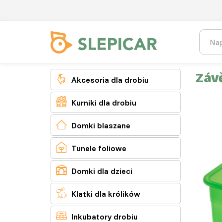
Záv

Akcesoria dla drobiu

Kurniki dla drobiu

Domki blaszane

Tunele foliowe

Domki dla dzieci

Klatki dla królików

Inkubatory drobiu