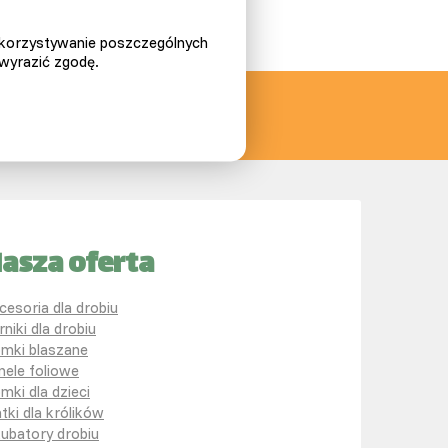
ykorzystywanie poszczególnych
 wyrazić zgodę.
asza oferta
cesoria dla drobiu
rniki dla drobiu
mki blaszane
nele foliowe
mki dla dzieci
atki dla królików
kubatory drobiu