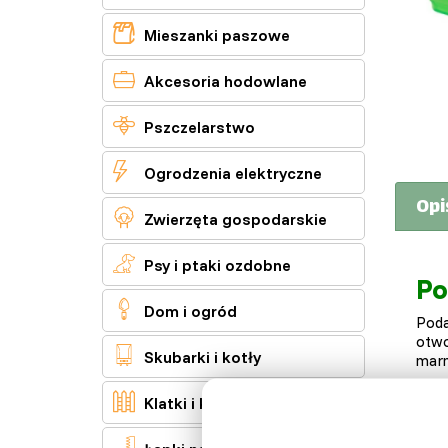

Mieszanki paszowe

Akcesoria hodowlane

Pszczelarstwo

Ogrodzenia elektryczne
Opi

Zwierzęta gospodarskie

Psy i ptaki ozdobne
Po

Dom i ogród
Poda
otw

Skubarki i kotły
marn
Poda

Klatki i kojce
Poda
Wybi
