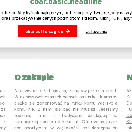
cbar.basic.headline
otrzeb. Aby być jak najlepszym, potrzebujemy Twojej zgody na w
 oraz przekazywanie danych podmiotom trzecim. Kliknij "OK", aby
cbar.button.agree
Ustawienia
ICAR blog z pasją
info@slepicar.pl
O zakupie
N
iej
Nic dziwnego, że bojisz się zakupów przez internet.
Ak
ych
W dzisiejszych czasach pełnych oszustw i kłamstw
Ku
edł
ciężko się zorientować na rynku komu wierzyc a
Do
 za
komu nie. Z nami się bać nie musisz. Jesteśmy
Tu
esz
rodzinną firmą z tradycjami działającą na
Do
a z
europejskiej scenie od kilku lat. Oferowany przez
Kl
śmy
nas asortyment w większości jest dostępny na
In