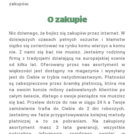
zakupów.
O zakupie
Nic dziwnego, że bojisz się zakupów przez internet. W
dzisiejszych czasach pełnych oszustw i kłamstw
ciężko się zorientować na rynku komu wierzyc a komu
nie. Z nami się bać nie musisz. Jesteśmy rodzinną
firmą z tradycjami działającą na europejskiej scenie
od kilku lat. Oferowany przez nas asortyment w
większości jest dostępny na magazynie i wysyłany
jest do Ciebie w trybie natychmiastwoym. Płatności
są zabezpieczone przez bramkę płatniczą, która ma
na swoim koncie milony zadowalonych klientów po
całym świecie, dlatego o swoje pieniądze nie muszisz
się bać. Przelew dotrze do nas w ciągu 24 h a Twoje
zamówienie trafia do Ciebie do 2 dni roboczych.
Jesteśmy we fazie przygotowywania kolejnej metody
płatniczej a to za pobraniem. Na zakupiony
asortyment masz 2 lata gwarancji, wszystkie
potrzebne informacje znajdziesz poniżej w