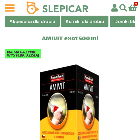
Akcesoria dla drobiu
Kurniki dla drobiu
Domki blas
AMIVIT exot 500 ml
NA MAGAZYNIE
WYSYŁKA DZISIAJ