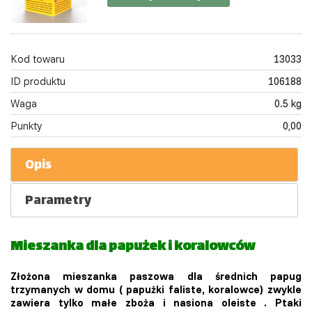
Kod towaru
13033
ID produktu
106188
Waga
0.5 kg
Punkty
0,00
Opis
Parametry
Mieszanka dla papużek i koralowców
Złożona mieszanka paszowa dla
średnich papug
trzymanych w domu
(
papużki
faliste, koralowce) zwykle
zawiera tylko
małe zboża
i
nasiona oleiste
. Ptaki