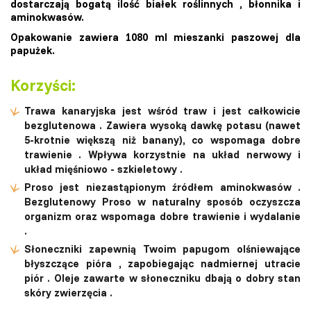
dostarczają bogatą ilość
białek roślinnych
, błonnika i
aminokwasów.
Opakowanie zawiera 1080 ml mieszanki paszowej dla
papużek.
Korzyści:
Trawa kanaryjska
jest wśród traw i jest całkowicie
bezglutenowa
. Zawiera wysoką dawkę
potasu
(nawet
5-krotnie większą niż banany), co wspomaga
dobre
trawienie
. Wpływa korzystnie na
układ nerwowy
i
układ
mięśniowo
-
szkieletowy
.
Proso
jest niezastąpionym
źródłem aminokwasów
.
Bezglutenowy Proso w naturalny sposób
oczyszcza
organizm
oraz wspomaga dobre
trawienie
i
wydalanie
.
Słoneczniki
zapewnią Twoim papugom olśniewające
błyszczące pióra
, zapobiegając
nadmiernej utracie
piór
. Oleje zawarte w słoneczniku dbają
o dobry stan
skóry zwierzęcia
.