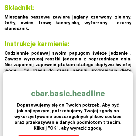
Składniki:
Mieszanka paszowa zawiera jaglany czerwony, zielony,
żółty, owies, trawę kanaryjską, wyżarzany i czarny
słonecznik.
Instrukcje karmienia:
Codziennie podawaj swoim papugom
świeże jedzenie
.
Zawsze wyrzucaj
resztki jedzenia
z poprzedniego dnia.
Nie zapomnij zapewnić ptakom stałego dopływu
świeżej
wody
. Od czasu do czasu papugi urozmaicają dietę
kawałkiem owoców lub warzyw.
cbar.basic.headline
Dopasowujemy się do Twoich potrzeb. Aby być
jak najlepszym, potrzebujemy Twojej zgody na
wykorzystywanie poszczególnych plików cookies
oraz przekazywanie danych podmiotom trzecim.
Kliknij "OK", aby wyrazić zgodę.