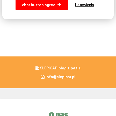
cbar.button.agree
Ustawienia
Inne pasze
Ziarna i mieszanki
SLEPICAR blog z pasją
info@slepicar.pl
O nas