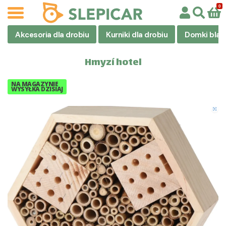
Akcesoria dla drobiu
Kurniki dla drobiu
Domki blas
Hmyzí hotel
NA MAGAZYNIE
WYSYŁKA DZISIAJ