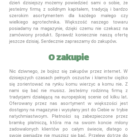
dzień dzisiejszy możemy powiedzieć sami o sobie, że
jesteśmy firmą z solidnym kapitałem, tradycją i bardzo
szerokim asortymentem dla każdego małego czy
wielkiego agrotechnika. Większość naszego towaru
posiadamy na magazynie, dzięki czemu nie czekasz na
zamówiony produkt. Sprawdź koniecznie naszą ofertę
jeszcze dzisiaj. Serdecznie zapraszamy do zakupów.
O zakupie
Nic dziwnego, że bojisz się zakupów przez internet. W
dzisiejszych czasach pełnych oszustw i kłamstw ciężko
się zorientować na rynku komu wierzyc a komu nie. Z
nami się bać nie musisz. Jesteśmy rodzinną firmą z
tradycjami działającą na europejskiej scenie od kilku lat.
Oferowany przez nas asortyment w większości jest
dostępny na magazynie i wysyłany jest do Ciebie w trybie
natychmiastwoym. Płatności są zabezpieczone przez
bramkę płatniczą, która ma na swoim koncie milony
zadowalonych klientów po całym świecie, dlatego o
swoje pieniądze nie muszisz się bać. Przelew dotrze do