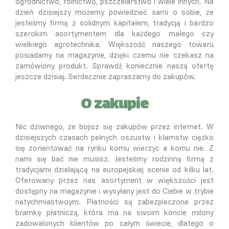
ogrodnictwo, rolnictwo, pszczelarstwo i wiele innych. Na
dzień dzisiejszy możemy powiedzieć sami o sobie, że
jesteśmy firmą z solidnym kapitałem, tradycją i bardzo
szerokim asortymentem dla każdego małego czy
wielkiego agrotechnika. Większość naszego towaru
posiadamy na magazynie, dzięki czemu nie czekasz na
zamówiony produkt. Sprawdź koniecznie naszą ofertę
jeszcze dzisiaj. Serdecznie zapraszamy do zakupów.
O zakupie
Nic dziwnego, że bojisz się zakupów przez internet. W
dzisiejszych czasach pełnych oszustw i kłamstw ciężko
się zorientować na rynku komu wierzyc a komu nie. Z
nami się bać nie musisz. Jesteśmy rodzinną firmą z
tradycjami działającą na europejskiej scenie od kilku lat.
Oferowany przez nas asortyment w większości jest
dostępny na magazynie i wysyłany jest do Ciebie w trybie
natychmiastwoym. Płatności są zabezpieczone przez
bramkę płatniczą, która ma na swoim koncie milony
zadowalonych klientów po całym świecie, dlatego o