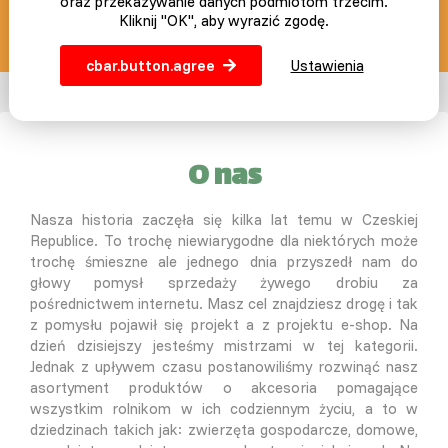
oraz przekazywanie danych podmiotom trzecim.
Kliknij "OK", aby wyrazić zgodę.
info@slepicar.pl
cbar.button.agree
Ustawienia
O nas
Nasza historia zaczęła się kilka lat temu w Czeskiej
Republice. To trochę niewiarygodne dla niektórych może
trochę śmieszne ale jednego dnia przyszedł nam do
głowy pomysł sprzedaży żywego drobiu za
pośrednictwem internetu. Masz cel znajdziesz drogę i tak
z pomysłu pojawił się projekt a z projektu e-shop. Na
dzień dzisiejszy jesteśmy mistrzami w tej kategorii.
Jednak z upływem czasu postanowiliśmy rozwinąć nasz
asortyment produktów o akcesoria pomagające
wszystkim rolnikom w ich codziennym życiu, a to w
dziedzinach takich jak: zwierzęta gospodarcze, domowe,