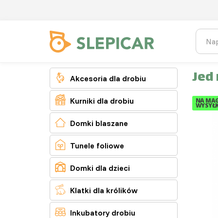
Jed 

Akcesoria dla drobiu

Kurniki dla drobiu
NA MAG
WYSYŁK

Domki blaszane

Tunele foliowe

Domki dla dzieci

Klatki dla królików

Inkubatory drobiu