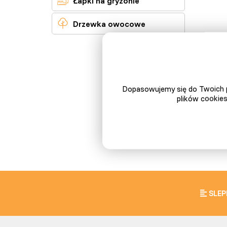
Łapki na gryzonie

Drzewka owocowe
Dopasowujemy się do Twoich p
plików cookies
SLEP