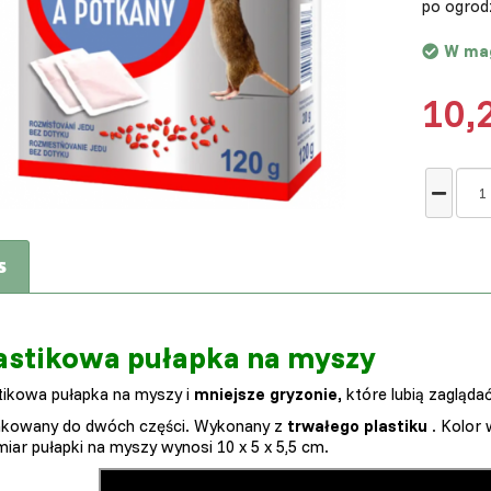
po ogrodz
W ma
10,
s
astikowa pułapka na myszy
tikowa pułapka na myszy i
mniejsze gryzonie,
które lubią zagląda
kowany do dwóch części. Wykonany z
trwałego plastiku
. Kolor 
iar pułapki na myszy wynosi 10 x 5 x 5,5 cm.