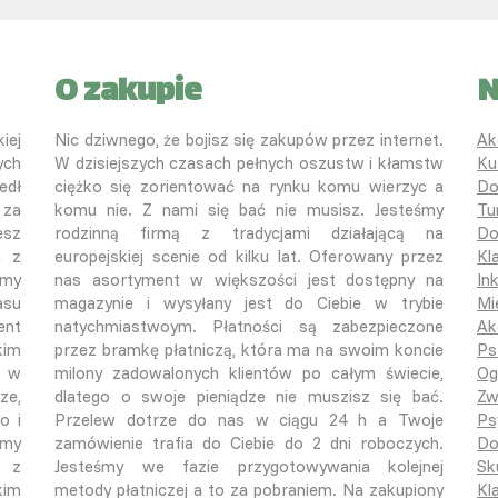
O zakupie
N
iej
Nic dziwnego, że bojisz się zakupów przez internet.
Ak
ych
W dzisiejszych czasach pełnych oszustw i kłamstw
Ku
edł
ciężko się zorientować na rynku komu wierzyc a
Do
 za
komu nie. Z nami się bać nie musisz. Jesteśmy
Tu
esz
rodzinną firmą z tradycjami działającą na
Do
a z
europejskiej scenie od kilku lat. Oferowany przez
Kl
śmy
nas asortyment w większości jest dostępny na
In
asu
magazynie i wysyłany jest do Ciebie w trybie
Mi
ent
natychmiastwoym. Płatności są zabezpieczone
Ak
kim
przez bramkę płatniczą, która ma na swoim koncie
Ps
o w
milony zadowalonych klientów po całym świecie,
Og
ze,
dlatego o swoje pieniądze nie muszisz się bać.
Zw
o i
Przelew dotrze do nas w ciągu 24 h a Twoje
Ps
emy
zamówienie trafia do Ciebie do 2 dni roboczych.
Do
ą z
Jesteśmy we fazie przygotowywania kolejnej
Sk
kim
metody płatniczej a to za pobraniem. Na zakupiony
Kla