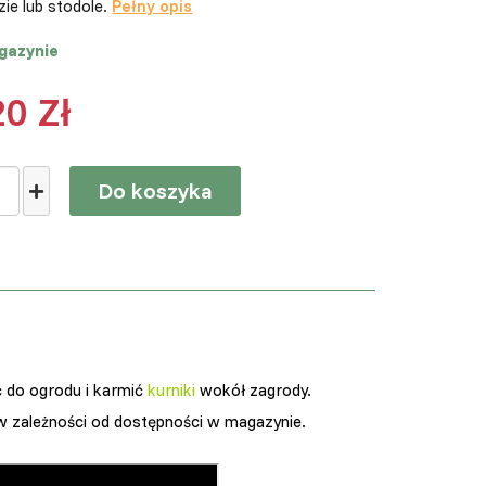
ie lub stodole.
Pełny opis
gazynie
20 Zł
Do koszyka
ć do ogrodu i karmić
kurniki
wokół zagrody.
w zależności od dostępności w magazynie.