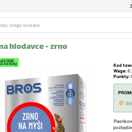
Z
na hlodavce - zrno
AZYNIE
A DZISIAJ
Kod tow
Waga:
0.
Punkty:
0
PROM
Wy
Plastikow
pozbędzie