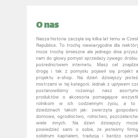
O nas
Nasza historia zaczęła się kilka lat temu w Czesk
Republice. To trochę niewiarygodne dla niektór
może trochę śmieszne ale jednego dnia przysz
nam do głowy pomysł sprzedaży żywego drobiu
pośrednictwem internetu. Masz cel znajdzi
drogę i tak z pomysłu pojawił się projekt 
projektu e-shop. Na dzień dzisiejszy jeste
mistrzami w tej kategorii. Jednak z upływem cz
postanowiliśmy rozwinąć nasz asortym
produktów o akcesoria pomagające wszyst
rolnikom w ich codziennym życiu, a t
dziedzinach takich jak: zwierzęta gospodarc
domowe, ogrodnictwo, rolnictwo, pszczelarstw
wiele innych. Na dzień dzisiejszy moż
powiedzieć sami o sobie, że jesteśmy firm
solidnym kapitałem, tradycją i bardzo szero