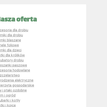
asza oferta
cesoria dla drobiu
rniki dla drobiu
mki blaszane
nele foliowe
mki dla dzieci
atki dla królików
kubatory drobiu
eszanki paszowe
cesoria hodowlane
zczelarstwo
rodzenia elektryczne
ierzęta gospodarskie
y i ptaki ozdobne
m i ogród
ubarki i kotły
tki i kojce