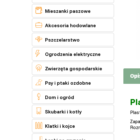

Mieszanki paszowe

Akcesoria hodowlane

Pszczelarstwo

Ogrodzenia elektryczne

Zwierzęta gospodarskie
Opi

Psy i ptaki ozdobne

Dom i ogród
Pl

Skubarki i kotły
Plas
Zapa

Klatki i kojce
Rozm
