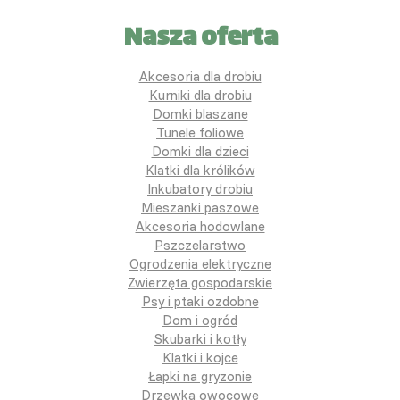
Nasza oferta
Akcesoria dla drobiu
Kurniki dla drobiu
Domki blaszane
Tunele foliowe
Domki dla dzieci
Klatki dla królików
Inkubatory drobiu
Mieszanki paszowe
Akcesoria hodowlane
Pszczelarstwo
Ogrodzenia elektryczne
Zwierzęta gospodarskie
Psy i ptaki ozdobne
Dom i ogród
Skubarki i kotły
Klatki i kojce
Łapki na gryzonie
Drzewka owocowe