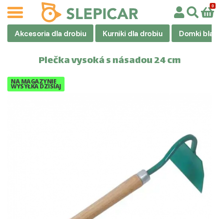
Akcesoria dla drobiu
Kurniki dla drobiu
Domki blas
Plečka vysoká s násadou 24 cm
NA MAGAZYNIE
WYSYŁKA DZISIAJ