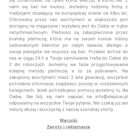
się zorientować na rynku komu wierzyc a komu nie. Z
nami się bać nie musisz. Jesteśmy rodzinną firmą z
tradycjami działającą na europejskiej scenie od kilku lat.
Oferowany przez nas asortyment w większości jest
dostępny na magazynie i wysyłany jest do Ciebie w trybie
natychmiastwoym. Płatności są zabezpieczone przez
bramkę płatniczą, która ma na swoim koncie milony
zadowalonych klientów po całym świecie, dlatego o
swoje pieniądze nie muszisz się bać. Przelew dotrze do
nas w ciągu 24 h a Twoje zamówienie trafia do Ciebie do
2 dni roboczych. Jesteśmy we fazie przygotowywania
kolejnej metody płatniczej a to za pobraniem. Na
zakupiony asortyment masz 2 lata gwarancji, wszystkie
potrzebne informacje znajdziesz poniżej w rozdzielonych
kategoriach. Jeżeli potrzebujesz pomocy jesteśmy tu dla
Ciebie. Nie bój się nam napisać na info@slepicar.pl
odpowiemy na wszystkie Twoje pytania. Nie czekaj już ani
minuty dłużej i skorzystaj z naszej szerokiej oferty.
Warunki
Zwroty i reklamacje