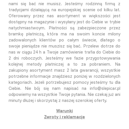
nami się bać nie musisz. Jesteśmy rodzinną firmą z
tradycjami działającą na europejskiej scenie od kilku lat.
Oferowany przez nas asortyment w większości jest
dostępny na magazynie i wysyłany jest do Ciebie w trybie
natychmiastwoym. Płatności są zabezpieczone przez
bramkę płatniczą, która ma na swoim koncie milony
zadowalonych klientów po całym świecie, dlatego o
swoje pieniądze nie muszisz się bać. Przelew dotrze do
nas w ciągu 24 h a Twoje zamówienie trafia do Ciebie do
2 dni roboczych. Jesteśmy we fazie przygotowywania
kolejnej metody płatniczej a to za pobraniem. Na
zakupiony asortyment masz 2 lata gwarancji, wszystkie
potrzebne informacje znajdziesz poniżej w rozdzielonych
kategoriach. Jeżeli potrzebujesz pomocy jesteśmy tu dla
Ciebie. Nie bój się nam napisać na info@slepicar.pl
odpowiemy na wszystkie Twoje pytania. Nie czekaj już ani
minuty dłużej i skorzystaj z naszej szerokiej oferty.
Warunki
Zwroty i reklamacje