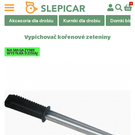
Akcesoria dla drobiu
Kurniki dla drobiu
Domki blas
Vypichovač kořenové zeleniny
NA MAGAZYNIE
WYSYŁKA DZISIAJ