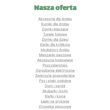
Nasza oferta
Akcesoria dla drobiu
Kurniki dla drobiu
Domki blaszane
Tunele foliowe
Domki dla dzieci
Klatki dla królików
Inkubatory drobiu
Mieszanki paszowe
Akcesoria hodowlane
Pszczelarstwo
Ogrodzenia elektryczne
Zwierzęta gospodarskie
Psy i ptaki ozdobne
Dom i ogród
Skubarki i kotły
Klatki i kojce
Łapki na gryzonie
Drzewka owocowe