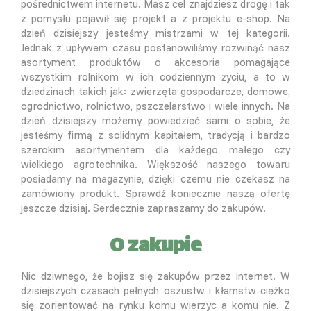
pośrednictwem internetu. Masz cel znajdziesz drogę i tak
z pomysłu pojawił się projekt a z projektu e-shop. Na
dzień dzisiejszy jesteśmy mistrzami w tej kategorii.
Jednak z upływem czasu postanowiliśmy rozwinąć nasz
asortyment produktów o akcesoria pomagające
wszystkim rolnikom w ich codziennym życiu, a to w
dziedzinach takich jak: zwierzęta gospodarcze, domowe,
ogrodnictwo, rolnictwo, pszczelarstwo i wiele innych. Na
dzień dzisiejszy możemy powiedzieć sami o sobie, że
jesteśmy firmą z solidnym kapitałem, tradycją i bardzo
szerokim asortymentem dla każdego małego czy
wielkiego agrotechnika. Większość naszego towaru
posiadamy na magazynie, dzięki czemu nie czekasz na
zamówiony produkt. Sprawdź koniecznie naszą ofertę
jeszcze dzisiaj. Serdecznie zapraszamy do zakupów.
O zakupie
Nic dziwnego, że bojisz się zakupów przez internet. W
dzisiejszych czasach pełnych oszustw i kłamstw ciężko
się zorientować na rynku komu wierzyc a komu nie. Z