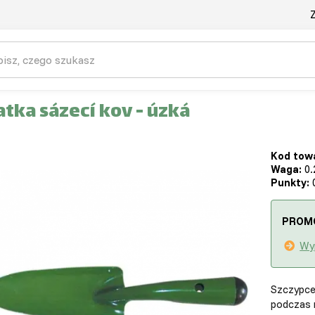
Z
tka sázecí kov - úzká
Kod tow
Waga:
0.
Punkty:
0
PROM
Wy
Szczypce
podczas 