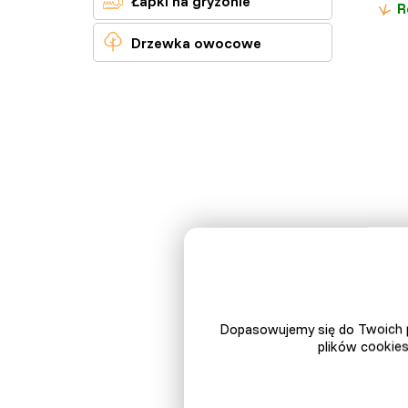
Łapki na gryzonie
R

Drzewka owocowe
Dopasowujemy się do Twoich p
plików cookies