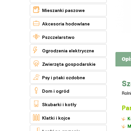

Mieszanki paszowe

Akcesoria hodowlane

Pszczelarstwo

Ogrodzenia elektryczne
Opi

Zwierzęta gospodarskie

Psy i ptaki ozdobne
Sz

Dom i ogród
Roln

Skubarki i kotły
Pa

Klatki i kojce
K
M
