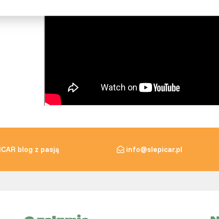
ICAR blog z pasją
info@slepicar.pl