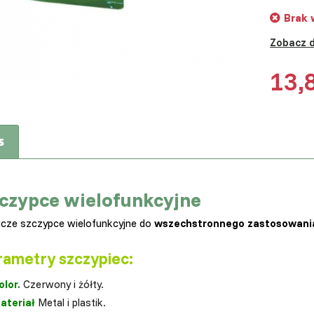
Brak 
Zobacz 
13,
s
czypce wielofunkcyjne
icze szczypce wielofunkcyjne do
wszechstronnego zastosowania
rametry szczypiec:
olor.
Czerwony i żółty.
ateriał
Metal i plastik.