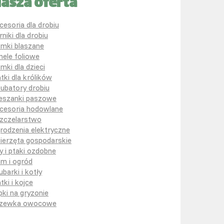
asza oferta
cesoria dla drobiu
rniki dla drobiu
mki blaszane
nele foliowe
mki dla dzieci
atki dla królików
kubatory drobiu
eszanki paszowe
cesoria hodowlane
zczelarstwo
rodzenia elektryczne
ierzęta gospodarskie
y i ptaki ozdobne
m i ogród
ubarki i kotły
tki i kojce
pki na gryzonie
zewka owocowe