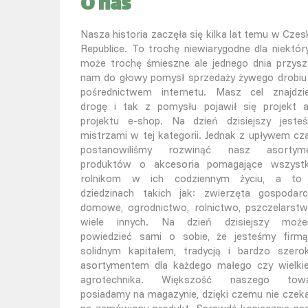
O nas
Nasza historia zaczęła się kilka lat temu w Czesk
Republice. To trochę niewiarygodne dla niektór
może trochę śmieszne ale jednego dnia przysz
nam do głowy pomysł sprzedaży żywego drobiu
pośrednictwem internetu. Masz cel znajdzi
drogę i tak z pomysłu pojawił się projekt 
projektu e-shop. Na dzień dzisiejszy jeste
mistrzami w tej kategorii. Jednak z upływem cz
postanowiliśmy rozwinąć nasz asortym
produktów o akcesoria pomagające wszyst
rolnikom w ich codziennym życiu, a t
dziedzinach takich jak: zwierzęta gospodarc
domowe, ogrodnictwo, rolnictwo, pszczelarstw
wiele innych. Na dzień dzisiejszy moż
powiedzieć sami o sobie, że jesteśmy firm
solidnym kapitałem, tradycją i bardzo szero
asortymentem dla każdego małego czy wielki
agrotechnika. Większość naszego tow
posiadamy na magazynie, dzięki czemu nie czek