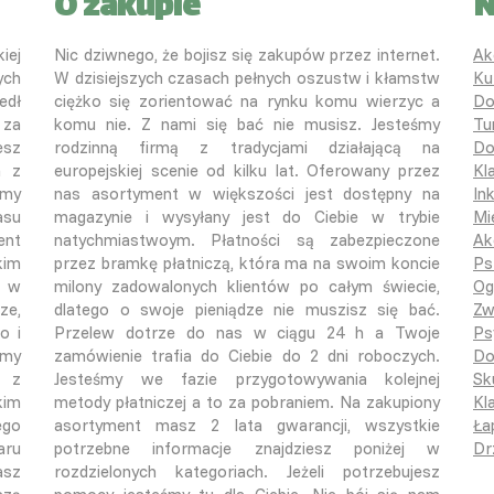
O zakupie
N
iej
Nic dziwnego, że bojisz się zakupów przez internet.
Ak
ych
W dzisiejszych czasach pełnych oszustw i kłamstw
Ku
edł
ciężko się zorientować na rynku komu wierzyc a
Do
 za
komu nie. Z nami się bać nie musisz. Jesteśmy
Tu
esz
rodzinną firmą z tradycjami działającą na
Do
a z
europejskiej scenie od kilku lat. Oferowany przez
Kl
śmy
nas asortyment w większości jest dostępny na
In
asu
magazynie i wysyłany jest do Ciebie w trybie
Mi
ent
natychmiastwoym. Płatności są zabezpieczone
Ak
kim
przez bramkę płatniczą, która ma na swoim koncie
Ps
o w
milony zadowalonych klientów po całym świecie,
Og
ze,
dlatego o swoje pieniądze nie muszisz się bać.
Zw
o i
Przelew dotrze do nas w ciągu 24 h a Twoje
Ps
emy
zamówienie trafia do Ciebie do 2 dni roboczych.
Do
ą z
Jesteśmy we fazie przygotowywania kolejnej
Sk
kim
metody płatniczej a to za pobraniem. Na zakupiony
Kla
ego
asortyment masz 2 lata gwarancji, wszystkie
Ła
aru
potrzebne informacje znajdziesz poniżej w
Dr
asz
rozdzielonych kategoriach. Jeżeli potrzebujesz