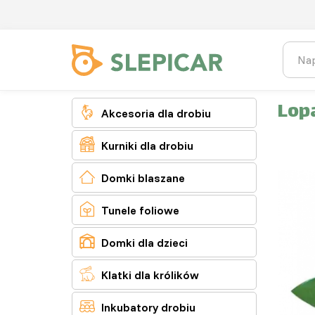
Lopa

Akcesoria dla drobiu

Kurniki dla drobiu

Domki blaszane

Tunele foliowe

Domki dla dzieci

Klatki dla królików

Inkubatory drobiu