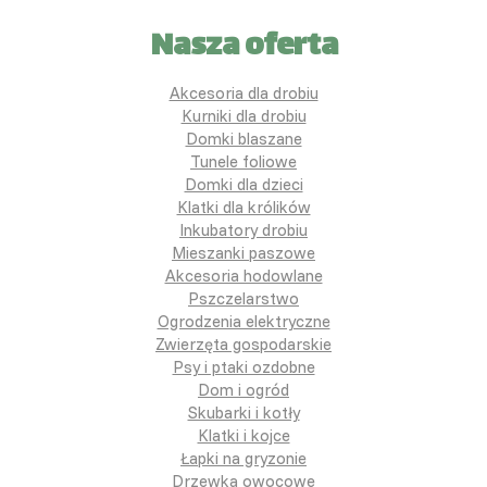
Nasza oferta
Akcesoria dla drobiu
Kurniki dla drobiu
Domki blaszane
Tunele foliowe
Domki dla dzieci
Klatki dla królików
Inkubatory drobiu
Mieszanki paszowe
Akcesoria hodowlane
Pszczelarstwo
Ogrodzenia elektryczne
Zwierzęta gospodarskie
Psy i ptaki ozdobne
Dom i ogród
Skubarki i kotły
Klatki i kojce
Łapki na gryzonie
Drzewka owocowe