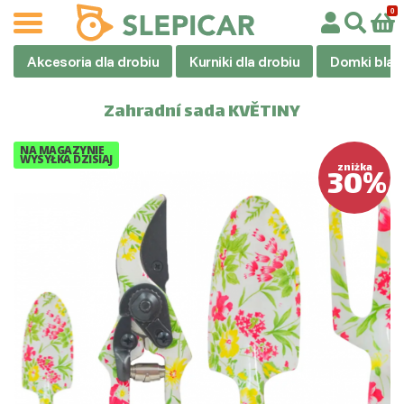
Akcesoria dla drobiu
Kurniki dla drobiu
Domki blas
Zahradní sada KVĚTINY
NA MAGAZYNIE
WYSYŁKA DZISIAJ
30%
zniżka