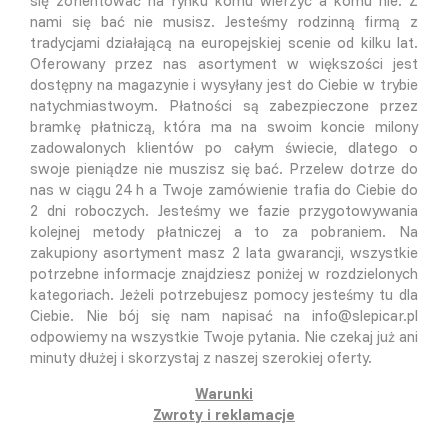
się zorientować na rynku komu wierzyc a komu nie. Z
nami się bać nie musisz. Jesteśmy rodzinną firmą z
tradycjami działającą na europejskiej scenie od kilku lat.
Oferowany przez nas asortyment w większości jest
dostępny na magazynie i wysyłany jest do Ciebie w trybie
natychmiastwoym. Płatności są zabezpieczone przez
bramkę płatniczą, która ma na swoim koncie milony
zadowalonych klientów po całym świecie, dlatego o
swoje pieniądze nie muszisz się bać. Przelew dotrze do
nas w ciągu 24 h a Twoje zamówienie trafia do Ciebie do
2 dni roboczych. Jesteśmy we fazie przygotowywania
kolejnej metody płatniczej a to za pobraniem. Na
zakupiony asortyment masz 2 lata gwarancji, wszystkie
potrzebne informacje znajdziesz poniżej w rozdzielonych
kategoriach. Jeżeli potrzebujesz pomocy jesteśmy tu dla
Ciebie. Nie bój się nam napisać na info@slepicar.pl
odpowiemy na wszystkie Twoje pytania. Nie czekaj już ani
minuty dłużej i skorzystaj z naszej szerokiej oferty.
Warunki
Zwroty i reklamacje