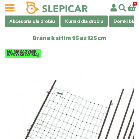
Akcesoria dla drobiu
Kurniki dla drobiu
Domki blas
Brána k sítím 95 až 125 cm
NA MAGAZYNIE
WYSYŁKA DZISIAJ