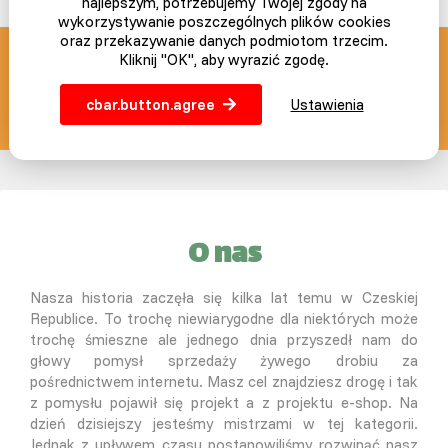
najlepszym, potrzebujemy Twojej zgody na
wykorzystywanie poszczególnych plików cookies
oraz przekazywanie danych podmiotom trzecim.
Kliknij "OK", aby wyrazić zgodę.
SLEPICAR blog z pasją
cbar.button.agree
Ustawienia
info@slepicar.pl
O nas
Nasza historia zaczęła się kilka lat temu w Czeskiej
Republice. To trochę niewiarygodne dla niektórych może
trochę śmieszne ale jednego dnia przyszedł nam do
głowy pomysł sprzedaży żywego drobiu za
pośrednictwem internetu. Masz cel znajdziesz drogę i tak
z pomysłu pojawił się projekt a z projektu e-shop. Na
dzień dzisiejszy jesteśmy mistrzami w tej kategorii.
Jednak z upływem czasu postanowiliśmy rozwinąć nasz