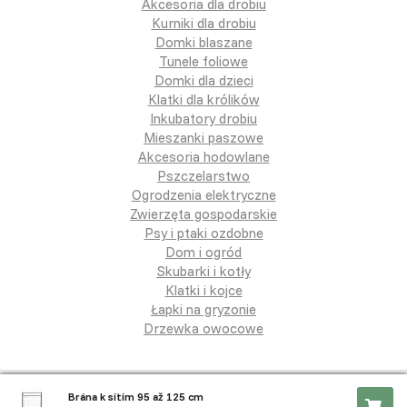
Akcesoria dla drobiu
Kurniki dla drobiu
Domki blaszane
Tunele foliowe
Domki dla dzieci
Klatki dla królików
Inkubatory drobiu
Mieszanki paszowe
Akcesoria hodowlane
Pszczelarstwo
Ogrodzenia elektryczne
Zwierzęta gospodarskie
Psy i ptaki ozdobne
Dom i ogród
Skubarki i kotły
Klatki i kojce
Łapki na gryzonie
Drzewka owocowe
Brána k sítím 95 až 125 cm
Copyright © 2020 Slepicar.pl