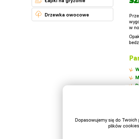
Sz
Łapki na gryzonie

Drzewka owocowe
Prz
wygo
w no
Opak
bedz
Par
W
M
D
W
G
K
Ś
Dopasowujemy się do Twoich p
plików cookies