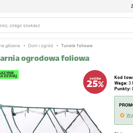
Z
na główna
Dom i ogród
Tunele foliowe
larnia ogrodowa foliowa
AZYNIE
A DZISIAJ
Kod tow
25
zniżka
Waga:
3 
Punkty:
0
PROM
Wy