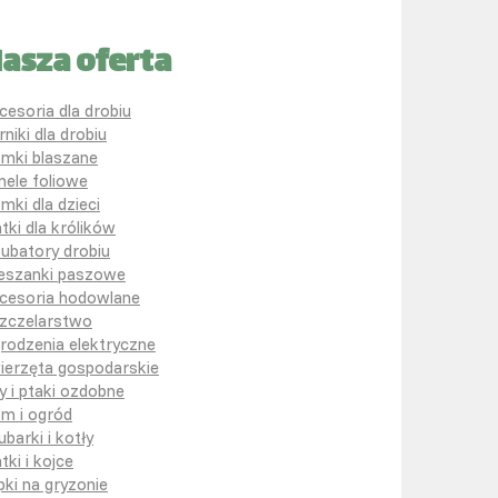
asza oferta
cesoria dla drobiu
rniki dla drobiu
mki blaszane
nele foliowe
mki dla dzieci
atki dla królików
kubatory drobiu
eszanki paszowe
cesoria hodowlane
zczelarstwo
rodzenia elektryczne
ierzęta gospodarskie
y i ptaki ozdobne
m i ogród
ubarki i kotły
tki i kojce
pki na gryzonie