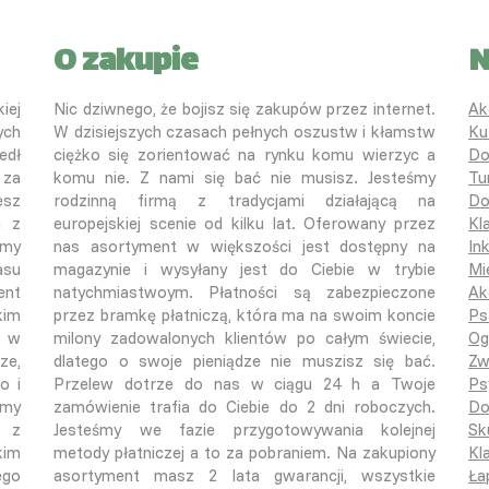
O zakupie
N
iej
Nic dziwnego, że bojisz się zakupów przez internet.
Ak
ych
W dzisiejszych czasach pełnych oszustw i kłamstw
Ku
edł
ciężko się zorientować na rynku komu wierzyc a
Do
 za
komu nie. Z nami się bać nie musisz. Jesteśmy
Tu
esz
rodzinną firmą z tradycjami działającą na
Do
a z
europejskiej scenie od kilku lat. Oferowany przez
Kl
śmy
nas asortyment w większości jest dostępny na
In
asu
magazynie i wysyłany jest do Ciebie w trybie
Mi
ent
natychmiastwoym. Płatności są zabezpieczone
Ak
kim
przez bramkę płatniczą, która ma na swoim koncie
Ps
o w
milony zadowalonych klientów po całym świecie,
Og
ze,
dlatego o swoje pieniądze nie muszisz się bać.
Zw
o i
Przelew dotrze do nas w ciągu 24 h a Twoje
Ps
emy
zamówienie trafia do Ciebie do 2 dni roboczych.
Do
ą z
Jesteśmy we fazie przygotowywania kolejnej
Sk
kim
metody płatniczej a to za pobraniem. Na zakupiony
Kla
ego
asortyment masz 2 lata gwarancji, wszystkie
Ła