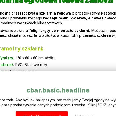
klarnia ogrodowa foliowa Zambezi
enośna
przezroczysta szklarnia foliowa
o prostokątnym kształcie
dne uprawianie różnego
rodzaju roślin, kwiatów, a nawet owoc
rmalnych warunkach klimatycznych.
owanie zawiera
folię i pręty do montażu szklarni
. Możesz ją po
iesz chciał możesz łatwo złożyć arkusz folii i przenieść szklanie w
ametry szklarni:
ymiary.
120
x 60 x 60 cm./dxšxv.
ateriał.
PVC
.
Stalowe rury.
rzwi.
Na jeden suwak
.
aga.
3
kg.
warancja.
Dwa lata.
cbar.basic.headline
olor.
Zielona, przezroczysta.
rednica rurki.
16 mm.
otrzeb. Aby być jak najlepszym, potrzebujemy Twojej zgody na w
 oraz przekazywanie danych podmiotom trzecim. Kliknij "OK", aby