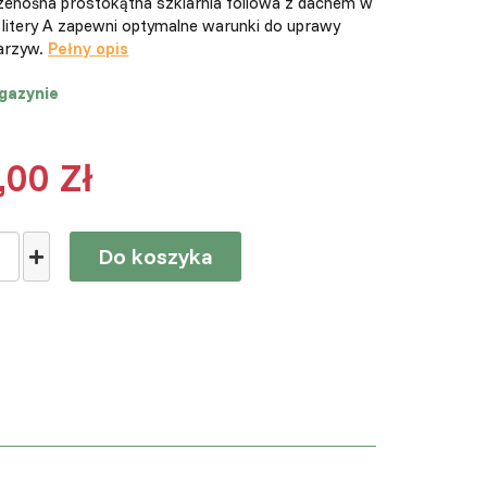
rzenośna prostokątna szklarnia foliowa z dachem w
 litery A zapewni optymalne warunki do uprawy
warzyw.
Pełny opis
gazynie
,00 Zł
Do koszyka