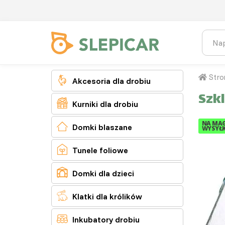
Stro

Akcesoria dla drobiu
Szk

Kurniki dla drobiu
NA MAG

Domki blaszane
WYSYŁK

Tunele foliowe

Domki dla dzieci

Klatki dla królików

Inkubatory drobiu