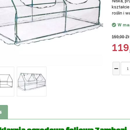
Niska, p
kształcie
roślin i 
W ma
159,00 Zł
119
s