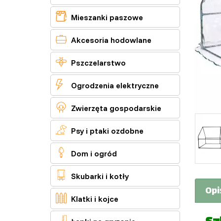

Mieszanki paszowe

Akcesoria hodowlane

Pszczelarstwo

Ogrodzenia elektryczne

Zwierzęta gospodarskie

Psy i ptaki ozdobne

Dom i ogród

Skubarki i kotły
Opi

Klatki i kojce
