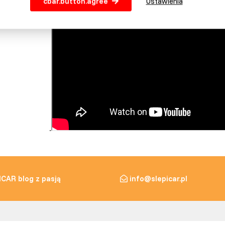
cbar.button.agree
Ustawienia
.
ICAR blog z pasją
info@slepicar.pl