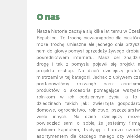
O nas
Nasza historia zaczęła się kilka lat temu w Czesk
Republice. To trochę niewiarygodne dla niektór
może trochę śmieszne ale jednego dnia przysz
nam do głowy pomysł sprzedaży żywego drobiu
pośrednictwem internetu. Masz cel znajdzi
drogę i tak z pomysłu pojawił się projekt 
projektu e-shop. Na dzień dzisiejszy jeste
mistrzami w tej kategorii. Jednak z upływem cz
postanowiliśmy rozwinąć nasz asortym
produktów o akcesoria pomagające wszyst
rolnikom w ich codziennym życiu, a t
dziedzinach takich jak: zwierzęta gospodarc
domowe, ogrodnictwo, rolnictwo, pszczelarstw
wiele innych. Na dzień dzisiejszy moż
powiedzieć sami o sobie, że jesteśmy firm
solidnym kapitałem, tradycją i bardzo szero
asortymentem dla każdego małego czy wielki