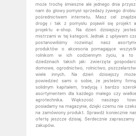
może trochę śmieszne ale jednego dnia przysz
nam do głowy pomysł sprzedaży żywego drobiu
pośrednictwem internetu. Masz cel znajdzi
drogę i tak z pomysłu pojawił się projekt 
projektu e-shop. Na dzień dzisiejszy jeste
mistrzami w tej kategorii. Jednak z upływem cz
postanowiliśmy rozwinąć nasz asortym
produktów o akcesoria pomagające wszyst
rolnikom w ich codziennym życiu, a t
dziedzinach takich jak: zwierzęta gospodarc
domowe, ogrodnictwo, rolnictwo, pszczelarstw
wiele innych. Na dzień dzisiejszy moż
powiedzieć sami o sobie, że jesteśmy firm
solidnym kapitałem, tradycją i bardzo szero
asortymentem dla każdego małego czy wielki
agrotechnika. Większość naszego tow
posiadamy na magazynie, dzięki czemu nie czek
na zamówiony produkt. Sprawdź koniecznie na
ofertę jeszcze dzisiaj. Serdecznie zapraszamy
zakupów.