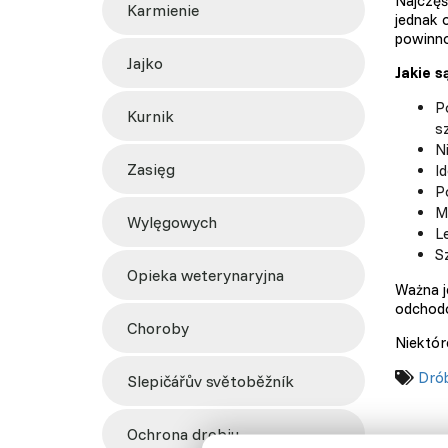
Najczęś
karmienie
jednak 
powinno
jajko
Jakie s
P
kurnik
s
Ni
zasięg
I
P
M
wylęgowych
L
S
opieka weterynaryjna
Ważna j
odchodó
choroby
Niektór
Drób
slepičářův světoběžník
ochrona drobiu