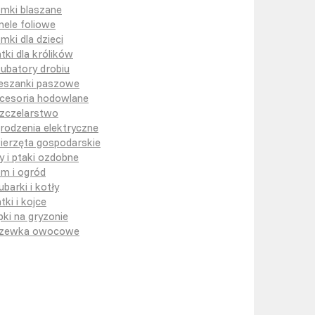
mki blaszane
nele foliowe
mki dla dzieci
atki dla królików
kubatory drobiu
eszanki paszowe
cesoria hodowlane
zczelarstwo
rodzenia elektryczne
ierzęta gospodarskie
y i ptaki ozdobne
m i ogród
ubarki i kotły
tki i kojce
pki na gryzonie
zewka owocowe