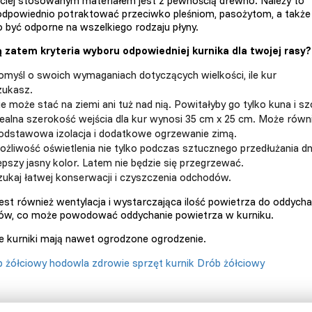
ciej stosowanym materiałem jest z pewnością drewno. Należy to
odpowiednio potraktować przeciwko pleśniom, pasożytom, a także
 być odporne na wszelkiego rodzaju płyny.
ą zatem kryteria wyboru odpowiedniej kurnika dla twojej rasy?
omyśl o swoich wymaganiach dotyczących wielkości, ile kur
zukasz.
e może stać na ziemi ani tuż nad nią. Powitałyby go tylko kuna i sz
dealna szerokość wejścia dla kur wynosi 35 cm x 25 cm. Może rów
odstawowa izolacja i dodatkowe ogrzewanie zimą.
ożliwość oświetlenia nie tylko podczas sztucznego przedłużania dn
epszy jasny kolor. Latem nie będzie się przegrzewać.
zukaj łatwej konserwacji i czyszczenia odchodów.
est również wentylacja i wystarczająca ilość powietrza do oddychan
w, co może powodować oddychanie powietrza w kurniku.
e kurniki mają nawet ogrodzone ogrodzenie.
 żółciowy
hodowla
zdrowie
sprzęt
kurnik
Drób żółciowy