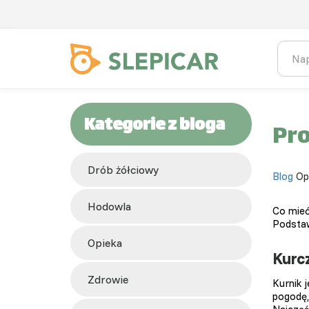
Kategorie z bloga
Pro
Drób żółciowy
Blog
Op
hodowla
Co mieć
Podstaw
opieka
Kurc
zdrowie
Kurnik 
pogodę,