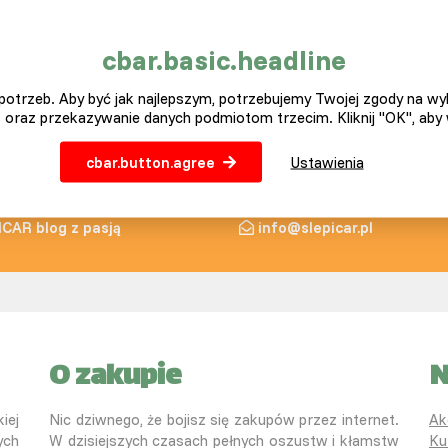
cbar.basic.headline
otrzeb. Aby być jak najlepszym, potrzebujemy Twojej zgody na w
 oraz przekazywanie danych podmiotom trzecim. Kliknij "OK", aby
cbar.button.agree
Ustawienia
ICAR blog z pasją
info@slepicar.pl
O zakupie
N
iej
Nic dziwnego, że bojisz się zakupów przez internet.
Ak
ych
W dzisiejszych czasach pełnych oszustw i kłamstw
Ku