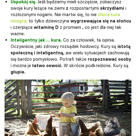
Uspokój się.
Jeśli będziemy mieli szczęście, zobaczysz
swoje kury leżące na ziemi
z
rozpostartymi
skrzydłami
i
rozłożonymi nogami. Nie martw się, to nie
chora kura
niosąca,
to tylko dziewczyna
wygrzewająca się na słońcu
i czerpiąca
witaminę D
z promieni
,
co jest dla niej tak
ważne.
Inteligentny jak ... kura.
Co za człowiek, ta opinia.
Oczywiście, jaki zdrowy rozsądek hodowcy. Kury są
istotą
społeczną i inteligentną,
aw wielu sytuacjach zachowują
się bardzo pomysłowo. Potrafi także
rozpoznawać osoby
i można je
łatwo oswoić.
W skrócie podkreślone. Kury są
głupie.