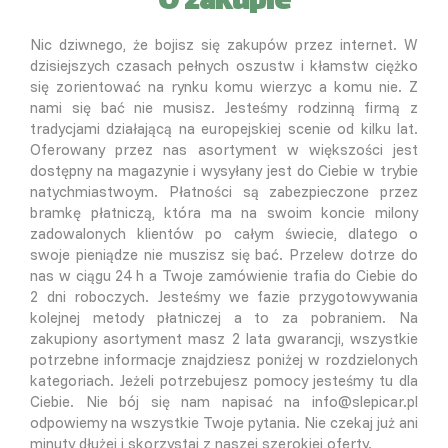
O zakupie
Nic dziwnego, że bojisz się zakupów przez internet. W
dzisiejszych czasach pełnych oszustw i kłamstw ciężko
się zorientować na rynku komu wierzyc a komu nie. Z
nami się bać nie musisz. Jesteśmy rodzinną firmą z
tradycjami działającą na europejskiej scenie od kilku lat.
Oferowany przez nas asortyment w większości jest
dostępny na magazynie i wysyłany jest do Ciebie w trybie
natychmiastwoym. Płatności są zabezpieczone przez
bramkę płatniczą, która ma na swoim koncie milony
zadowalonych klientów po całym świecie, dlatego o
swoje pieniądze nie muszisz się bać. Przelew dotrze do
nas w ciągu 24 h a Twoje zamówienie trafia do Ciebie do
2 dni roboczych. Jesteśmy we fazie przygotowywania
kolejnej metody płatniczej a to za pobraniem. Na
zakupiony asortyment masz 2 lata gwarancji, wszystkie
potrzebne informacje znajdziesz poniżej w rozdzielonych
kategoriach. Jeżeli potrzebujesz pomocy jesteśmy tu dla
Ciebie. Nie bój się nam napisać na info@slepicar.pl
odpowiemy na wszystkie Twoje pytania. Nie czekaj już ani
minuty dłużej i skorzystaj z naszej szerokiej oferty.