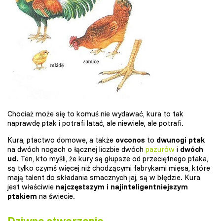
Chociaż może się to komuś nie wydawać, kura to tak
naprawdę ptak i potrafi latać, ale niewiele, ale potrafi.
Kura, ptactwo domowe, a także
ovconos
to
dwunogi
ptak
na dwóch nogach o łącznej liczbie dwóch
pazurów
i
dwóch
ud.
Ten, kto myśli, że kury są głupsze od przeciętnego ptaka,
są tylko czymś więcej niż chodzącymi fabrykami mięsa, które
mają talent do składania smacznych jaj, są w błędzie. Kura
jest właściwie
najczęstszym i najinteligentniejszym
ptakiem
na świecie.
Dziwne stworzenie