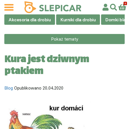
Akcesoria dla drobiu
Kurniki dla drobiu
Domki blas
Pokaż tematy
Kura jest dziwnym
ptakiem
Blog
Opublikowano 20.04.2020