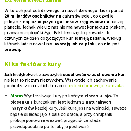
W kurach jest coś dziwnego, a nawet dziwnego. Liczą ponad
20 miliardów osobników na
całym świecie
,
co czyni je
jednym z
najliczniejszych gatunków kręgowców na
naszej
planecie. Jednak wielu z nas nie ma nawet kontaktu z ptakami,
przynajmniej dopóki żyją. Fakt ten często prowadzi do
dziwnych założeń dotyczących kur. Istnieją badania, według
których ludzie nawet nie
uważają ich za ptaki,
co
nie
jest
prawdą.
Kilka faktów z kury
Jeśli kiedykolwiek zauważyłeś
osobliwość w zachowaniu kur,
nie jest to niczym niezwykłym. Wszystkie ich zachowania
pochodzą z ich dzikich korzeni i
historii domowego kurczaka.
Alarm
Wystrzeliwuje kury po każdym
złożeniu jaja.
Ta
piosenka z
kurczakiem
jest
jednym z
naturalnych
instynktów
każdej kury. Jeśli kura jest na wolności, zawsze
będzie składać jajo z dala od stada, a przy chrupaniu
próbuje ponownie wezwać przyjaciół ze stada,
prawdopodobnie po to, aby je pochwalić.