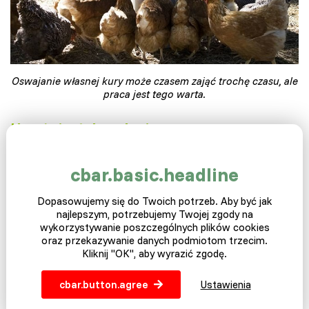
Oswajanie własnej kury może czasem zająć trochę czasu, ale
praca jest tego warta.
Uważaj, ptak wyleci
Czy
kiedykolwiek
fotografowałeś
kurę? To, co wam
powiemy, to małe piekło.
Ciągle
poruszają
głowami w
górę i
cbar.basic.headline
w dół, biegając tam iz powrotem, więc w finale będziesz mieć
zdjęcia z rozmytymi nagłówkami
lub tylko jednym piórkiem
Dopasowujemy się do Twoich potrzeb. Aby być jak
ogona w rogu obrazu. I nawet
koguty
nie
stoją w miejscu,
najlepszym, potrzebujemy Twojej zgody na
gdy
wrócą.
wykorzystywanie poszczególnych plików cookies
oraz przekazywanie danych podmiotom trzecim.
Dzisiejszy
piąty stycznia
to
Międzynarodowy Dzień Ptaka,
Kliknij "OK", aby wyrazić zgodę.
więc jest to taka mała
impreza z kurczakiem,
więc nie
zapomnij o swojej fantazyjnej sukience i włóż ją do
karmnika
lub kurnika.
trochę
uczty.
Możesz znaleźć ten pomysł w
cbar.button.agree
Ustawienia
naszym filmie na końcu artykułu.