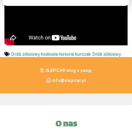
Drób żółciowy
hodowla
historia
kurczak
Drób żółciowy
SLEPICAR blog z pasją
info@slepicar.pl
O nas