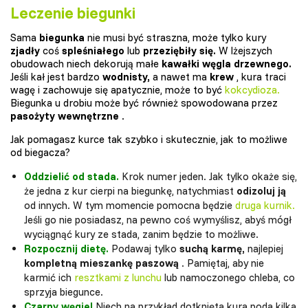
Leczenie biegunki
Sama
biegunka
nie musi być straszna, może tylko kury
zjadły
coś
spleśniałego
lub
przeziębiły się.
W lżejszych
obudowach niech dekorują małe
kawałki węgla drzewnego.
Jeśli kał jest bardzo
wodnisty,
a nawet ma
krew
, kura traci
wagę i zachowuje się apatycznie, może to być
kokcydioza.
Biegunka u drobiu może być również spowodowana przez
pasożyty wewnętrzne
.
Jak pomagasz kurce tak szybko i skutecznie, jak to możliwe
od biegacza?
Oddzielić od stada.
Krok numer jeden. Jak tylko okaże się,
że jedna z kur cierpi na biegunkę, natychmiast
odizoluj ją
od innych. W tym momencie pomocna będzie
druga kurnik.
Jeśli go nie posiadasz, na pewno coś wymyślisz, abyś mógł
wyciągnąć kury ze stada, zanim będzie to możliwe.
Rozpocznij dietę.
Podawaj tylko
suchą karmę,
najlepiej
kompletną mieszankę paszową
. Pamiętaj, aby nie
karmić ich
resztkami z lunchu
lub namoczonego chleba, co
sprzyja biegunce.
Czarny węgiel
Niech na przykład dotknięta kura poda kilka