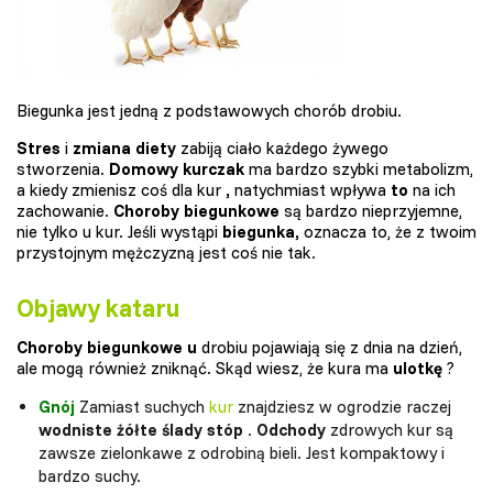
Biegunka jest jedną z podstawowych chorób drobiu.
Stres
i
zmiana diety
zabiją ciało każdego żywego
stworzenia.
Domowy kurczak
ma bardzo szybki metabolizm,
a kiedy zmienisz coś dla kur
,
natychmiast wpływa
to
na ich
zachowanie.
Choroby biegunkowe
są bardzo nieprzyjemne,
nie tylko u kur. Jeśli wystąpi
biegunka,
oznacza to, że z twoim
przystojnym mężczyzną jest coś nie tak.
Objawy kataru
Choroby biegunkowe u
drobiu pojawiają się z dnia na dzień,
ale mogą również zniknąć. Skąd wiesz, że kura ma
ulotkę
?
Gnój
Zamiast suchych
kur
znajdziesz w ogrodzie raczej
wodniste żółte ślady stóp
.
Odchody
zdrowych kur są
zawsze zielonkawe z odrobiną bieli. Jest kompaktowy i
bardzo suchy.