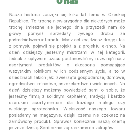
O nas
Nasza historia zaczęła się kilka lat temu w Czeskiej
Republice. To trochę niewiarygodne dla niektórych może
trochę śmieszne ale jednego dnia przyszedł nam do
głowy pomysł sprzedaży żywego drobiu za
pośrednictwem internetu. Masz cel znajdziesz drogę i tak
z pomysłu pojawił się projekt a z projektu e-shop. Na
dzień dzisiejszy jesteśmy mistrzami w tej kategorii.
Jednak z upływem czasu postanowiliśmy rozwinąć nasz
asortyment produktów o akcesoria pomagające
wszystkim rolnikom w ich codziennym życiu, a to w
dziedzinach takich jak: zwierzęta gospodarcze, domowe,
ogrodnictwo, rolnictwo, pszczelarstwo i wiele innych. Na
dzień dzisiejszy możemy powiedzieć sami o sobie, że
jesteśmy firmą z solidnym kapitałem, tradycją i bardzo
szerokim asortymentem dla każdego małego czy
wielkiego agrotechnika. Większość naszego towaru
posiadamy na magazynie, dzięki czemu nie czekasz na
zamówiony produkt. Sprawdź koniecznie naszą ofertę
jeszcze dzisiaj. Serdecznie zapraszamy do zakupów.