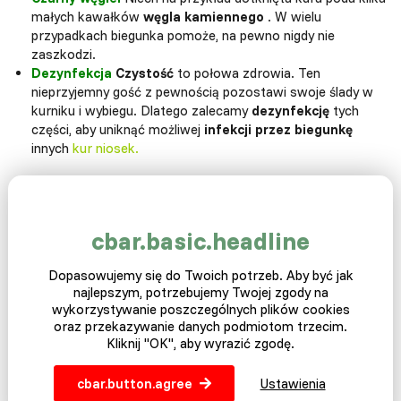
małych kawałków
węgla kamiennego
. W wielu
przypadkach biegunka pomoże, na pewno nigdy nie
zaszkodzi.
Dezynfekcja
Czystość
to połowa zdrowia. Ten
nieprzyjemny gość z pewnością pozostawi swoje ślady w
kurniku i wybiegu. Dlatego zalecamy
dezynfekcję
tych
części, aby uniknąć możliwej
infekcji przez biegunkę
innych
kur niosek.
Skuteczne zapobieganie
Źródłem
tej nieprzyjemnej
infekcji są
najczęściej
odchody
cbar.basic.headline
kurcząt w kurniku lub w ich zagrodzie. Kury lubią je spożywać,
co nie ma znaczenia, jeśli są w małych ilościach, a kury nie są
Dopasowujemy się do Twoich potrzeb. Aby być jak
za stare. Drugim źródłem może być
stara pasza,
która z
najlepszym, potrzebujemy Twojej zgody na
czasem fermentuje w podajnikach. Nie zostawiaj go,
wykorzystywanie poszczególnych plików cookies
ponieważ
potrawy
zbyt długo i przy każdym nowym zraszania
oraz przekazywanie danych podmiotom trzecim.
miski
dokładnie
spłukać
ciepłą wodą.
Kliknij "OK", aby wyrazić zgodę.
Jeśli żadna z tych wskazówek nie pomoże zainfekowanemu
pipinowi
,
poszukaj
profesjonalnej pomocy
. Lekarz
cbar.button.agree
Ustawienia
weterynarii bada kurę i dokonuje dokładnej
diagnozy
.