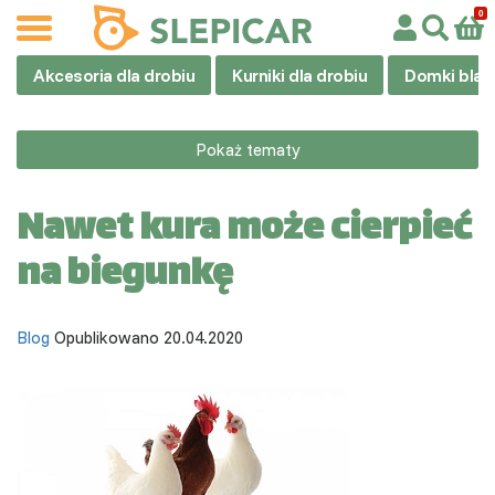
Akcesoria dla drobiu
Kurniki dla drobiu
Domki blas
Pokaż tematy
Nawet kura może cierpieć
na biegunkę
Blog
Opublikowano 20.04.2020