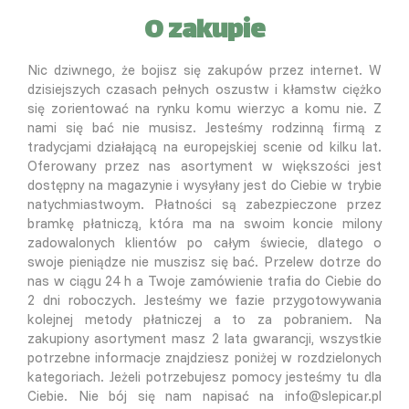
O zakupie
Nic dziwnego, że bojisz się zakupów przez internet. W
dzisiejszych czasach pełnych oszustw i kłamstw ciężko
się zorientować na rynku komu wierzyc a komu nie. Z
nami się bać nie musisz. Jesteśmy rodzinną firmą z
tradycjami działającą na europejskiej scenie od kilku lat.
Oferowany przez nas asortyment w większości jest
dostępny na magazynie i wysyłany jest do Ciebie w trybie
natychmiastwoym. Płatności są zabezpieczone przez
bramkę płatniczą, która ma na swoim koncie milony
zadowalonych klientów po całym świecie, dlatego o
swoje pieniądze nie muszisz się bać. Przelew dotrze do
nas w ciągu 24 h a Twoje zamówienie trafia do Ciebie do
2 dni roboczych. Jesteśmy we fazie przygotowywania
kolejnej metody płatniczej a to za pobraniem. Na
zakupiony asortyment masz 2 lata gwarancji, wszystkie
potrzebne informacje znajdziesz poniżej w rozdzielonych
kategoriach. Jeżeli potrzebujesz pomocy jesteśmy tu dla
Ciebie. Nie bój się nam napisać na info@slepicar.pl