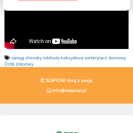
zasięg
choroby
odchody
kokcydioza
weterynarz domowy
Drób żółciowy
SLEPICAR blog z pasją
info@slepicar.pl