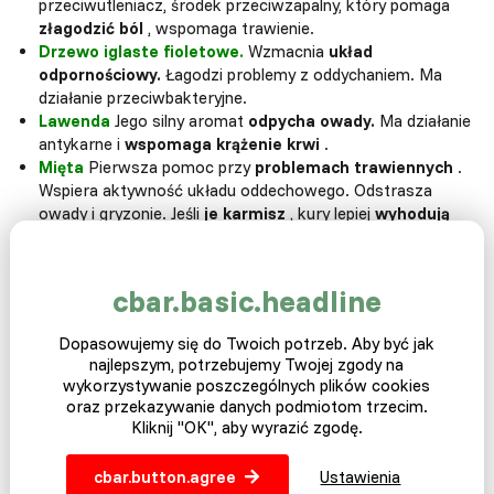
przeciwutleniacz, środek przeciwzapalny, który pomaga
złagodzić ból
, wspomaga trawienie.
Drzewo iglaste fioletowe.
Wzmacnia
układ
odpornościowy.
Łagodzi problemy z oddychaniem. Ma
działanie przeciwbakteryjne.
Lawenda
Jego silny aromat
odpycha owady.
Ma działanie
antykarne i
wspomaga krążenie krwi
.
Mięta
Pierwsza pomoc przy
problemach trawiennych
.
Wspiera aktywność układu oddechowego. Odstrasza
owady i gryzonie. Jeśli
je karmisz
, kury lepiej
wyhodują
pióra
. Może
zwiększyć produkcję jaj,
które będą większe
przy grubszej skorupce.
Łodyga Pietruszki.
.
Pomaga w
rozwoju kości, naczyń
cbar.basic.headline
krwionośnych
i poprawia krążenie krwi. Zawiera dużo
witaminy A, B, C, wapnia i żelaza
. Pobudza, uzupełnia
Dopasowujemy się do Twoich potrzeb. Aby być jak
przeciwutleniacze. Użyjesz jego przeciwzapalnej mocy do
najlepszym, potrzebujemy Twojej zgody na
niestrawności.
wykorzystywanie poszczególnych plików cookies
oraz przekazywanie danych podmiotom trzecim.
Znajdziesz o wiele więcej odpowiednich ziół. Zainspiruj się!
Kliknij "OK", aby wyrazić zgodę.
cbar.button.agree
Ustawienia