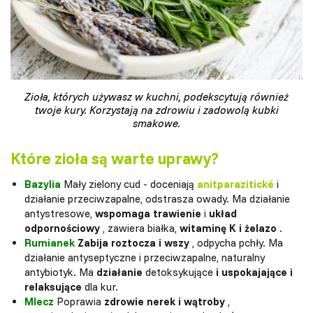
Zioła, których używasz w kuchni, podekscytują również
twoje kury. Korzystają na zdrowiu i zadowolą kubki
smakowe.
Które zioła są warte uprawy?
Bazylia
Mały zielony cud - doceniają
anitparazitické
i
działanie przeciwzapalne, odstrasza owady. Ma działanie
antystresowe,
wspomaga trawienie
i
układ
odpornościowy
, zawiera białka,
witaminę K i żelazo
.
Rumianek
Zabija roztocza i wszy
, odpycha pchły. Ma
działanie antyseptyczne i przeciwzapalne, naturalny
antybiotyk. Ma
działanie
detoksykujące
i uspokajające i
relaksujące
dla kur.
Mlecz
Poprawia
zdrowie nerek i wątroby
,