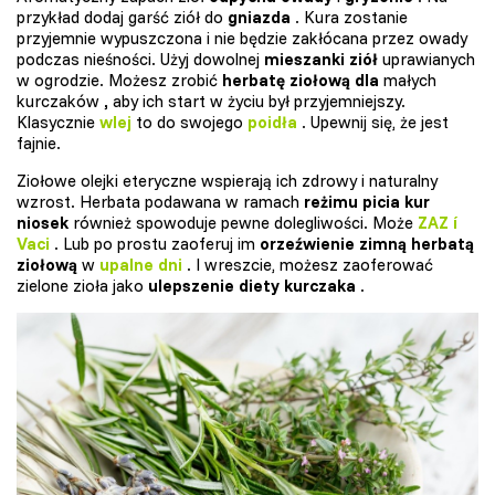
przykład dodaj garść ziół do
gniazda
. Kura zostanie
przyjemnie wypuszczona i nie będzie zakłócana przez owady
podczas nieśności. Użyj dowolnej
mieszanki ziół
uprawianych
w ogrodzie. Możesz zrobić
herbatę ziołową dla
małych
kurczaków
,
aby ich start w życiu był przyjemniejszy.
Klasycznie
wlej
to do swojego
poidła
. Upewnij się, że jest
fajnie.
Ziołowe olejki eteryczne wspierają ich zdrowy i naturalny
wzrost. Herbata podawana w ramach
reżimu picia kur
niosek
również spowoduje pewne dolegliwości. Może
ZAZ
í
Vaci
. Lub po prostu zaoferuj im
orzeźwienie zimną herbatą
ziołową
w
upalne dni
. I wreszcie, możesz zaoferować
zielone zioła jako
ulepszenie diety kurczaka
.