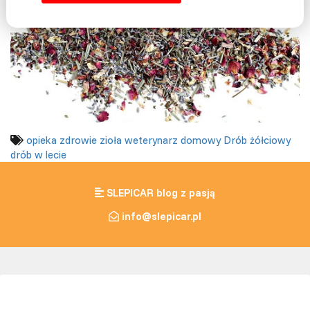
opieka
zdrowie
zioła
weterynarz domowy
Drób żółciowy
drób w lecie
SLEPICAR blog z pasją
info@slepicar.pl