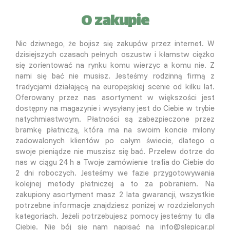
O zakupie
Nic dziwnego, że bojisz się zakupów przez internet. W
dzisiejszych czasach pełnych oszustw i kłamstw ciężko
się zorientować na rynku komu wierzyc a komu nie. Z
nami się bać nie musisz. Jesteśmy rodzinną firmą z
tradycjami działającą na europejskiej scenie od kilku lat.
Oferowany przez nas asortyment w większości jest
dostępny na magazynie i wysyłany jest do Ciebie w trybie
natychmiastwoym. Płatności są zabezpieczone przez
bramkę płatniczą, która ma na swoim koncie milony
zadowalonych klientów po całym świecie, dlatego o
swoje pieniądze nie muszisz się bać. Przelew dotrze do
nas w ciągu 24 h a Twoje zamówienie trafia do Ciebie do
2 dni roboczych. Jesteśmy we fazie przygotowywania
kolejnej metody płatniczej a to za pobraniem. Na
zakupiony asortyment masz 2 lata gwarancji, wszystkie
potrzebne informacje znajdziesz poniżej w rozdzielonych
kategoriach. Jeżeli potrzebujesz pomocy jesteśmy tu dla
Ciebie. Nie bój się nam napisać na info@slepicar.pl