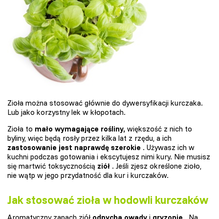
Zioła można stosować głównie do dywersyfikacji kurczaka.
Lub jako korzystny lek w kłopotach.
Zioła to
mało wymagające rośliny,
większość z nich to
byliny, więc będą rosły przez kilka lat z rzędu, a ich
zastosowanie jest naprawdę szerokie
. Używasz ich w
kuchni podczas gotowania i ekscytujesz nimi kury. Nie musisz
się martwić toksycznością
ziół
. Jeśli zjesz określone zioło,
nie wątp w jego przydatność dla kur i kurczaków.
Jak stosować zioła w hodowli kurczaków
Aromatyczny zapach ziół
odpycha owady
i
gryzonie
. Na