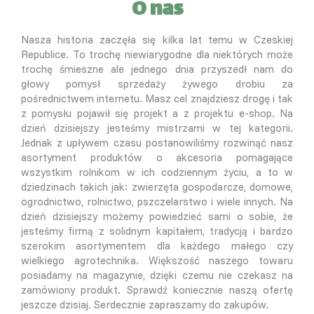
O nas
Nasza historia zaczęła się kilka lat temu w Czeskiej
Republice. To trochę niewiarygodne dla niektórych może
trochę śmieszne ale jednego dnia przyszedł nam do
głowy pomysł sprzedaży żywego drobiu za
pośrednictwem internetu. Masz cel znajdziesz drogę i tak
z pomysłu pojawił się projekt a z projektu e-shop. Na
dzień dzisiejszy jesteśmy mistrzami w tej kategorii.
Jednak z upływem czasu postanowiliśmy rozwinąć nasz
asortyment produktów o akcesoria pomagające
wszystkim rolnikom w ich codziennym życiu, a to w
dziedzinach takich jak: zwierzęta gospodarcze, domowe,
ogrodnictwo, rolnictwo, pszczelarstwo i wiele innych. Na
dzień dzisiejszy możemy powiedzieć sami o sobie, że
jesteśmy firmą z solidnym kapitałem, tradycją i bardzo
szerokim asortymentem dla każdego małego czy
wielkiego agrotechnika. Większość naszego towaru
posiadamy na magazynie, dzięki czemu nie czekasz na
zamówiony produkt. Sprawdź koniecznie naszą ofertę
jeszcze dzisiaj. Serdecznie zapraszamy do zakupów.