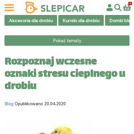
Akcesoria dla drobiu
Kurniki dla drobiu
Domki blas
Pokaż tematy
Rozpoznaj wczesne
oznaki stresu cieplnego u
drobiu
Blog
Opublikowano 20.04.2020