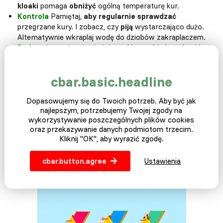
kloaki
pomaga
obniżyć
ogólną temperaturę kur.
Kontrola
Pamiętaj,
aby regularnie sprawdzać
przegrzane kury. I zobacz, czy
piją
wystarczająco dużo.
Alternatywnie wkraplaj wodę do dziobów zakraplaczem.
Podawaj napoje orzeźwiające.
Na przykład zaoferuj kury
mrożonego arbuza
. To doskonała zdrowa dobroć, która
odświeży
pacjenta i podniesie ją z powrotem na nogi.
cbar.basic.headline
Dopasowujemy się do Twoich potrzeb. Aby być jak
najlepszym, potrzebujemy Twojej zgody na
wykorzystywanie poszczególnych plików cookies
oraz przekazywanie danych podmiotom trzecim.
Kliknij "OK", aby wyrazić zgodę.
cbar.button.agree
Ustawienia