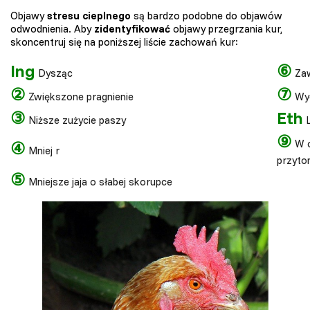
Objawy
stresu cieplnego
są bardzo podobne do objawów
odwodnienia. Aby
zidentyfikować
objawy przegrzania kur,
skoncentruj się na poniższej liście zachowań kur:
Ing
⑥
Dysząc
Zaw
②
⑦
Zwiększone pragnienie
Wyc
③
Eth
Niższe zużycie paszy
L
⑨
W o
④
Mniej r
przyto
⑤
Mniejsze jaja o słabej skorupce