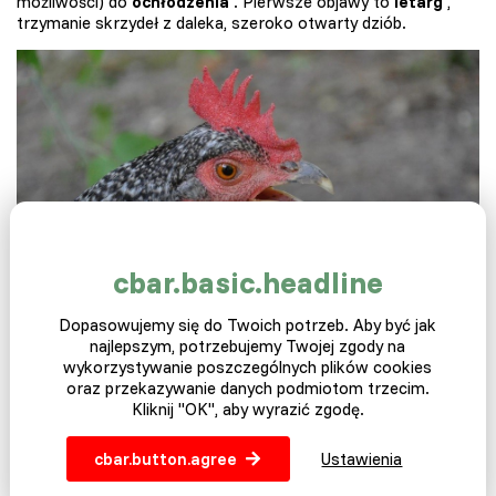
możliwości) do
ochłodzenia
. Pierwsze objawy to
letarg
,
trzymanie skrzydeł z daleka, szeroko otwarty dziób.
cbar.basic.headline
Dopasowujemy się do Twoich potrzeb. Aby być jak
najlepszym, potrzebujemy Twojej zgody na
5.
Zraszacz ogrodowy jako korzystna
wykorzystywanie poszczególnych plików cookies
oaza
oraz przekazywanie danych podmiotom trzecim.
Kliknij "OK", aby wyrazić zgodę.
Kolejny sposób na to, aby Twoje dziewczyny znalazły się w
zagrodzie, co stanowi korzystne
źródło chłodzenia
.
cbar.button.agree
Ustawienia
Wystarczy zainstalować
zraszacz ogrodowy,
który chłodzi i
nawilża co najmniej część powietrza w obudowie.