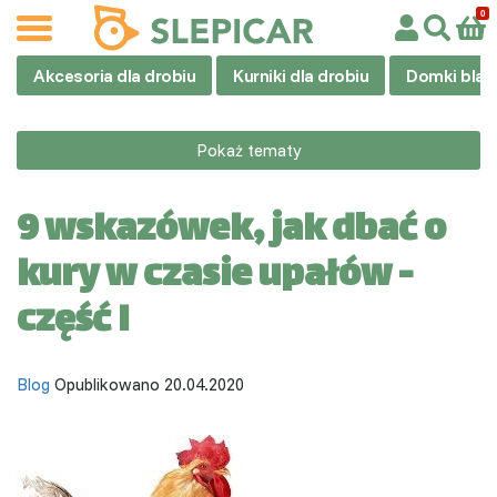
Akcesoria dla drobiu
Kurniki dla drobiu
Domki blas
Pokaż tematy
9 wskazówek, jak dbać o
kury w czasie upałów -
część I
Blog
Opublikowano 20.04.2020