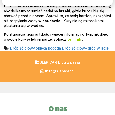
Pomocna wskazówka:
Skieruj zraszacz lub inne źródło wody,
aby delikatny strumień padał na
krzaki,
gdzie kury lubią się
chować przed słońcem. Sprawi to, że będą bardziej szczęśliwi
niż rozpylanie wody
w obudowie
. Kury nie są miłośnikami
pluskania się w wodzie.
Kontynuacja tego artykułu i więcej informacji o tym, jak dbać
o swoje kury w letniej parze, zobacz
ten link
.
Drób żółciowy
opieka
pogoda
Drób żółciowy
drób w lecie
SLEPICAR blog z pasją
info@slepicar.pl
O nas