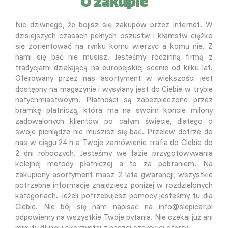
O zakupie
Nic dziwnego, że bojisz się zakupów przez internet. W
dzisiejszych czasach pełnych oszustw i kłamstw ciężko
się zorientować na rynku komu wierzyc a komu nie. Z
nami się bać nie musisz. Jesteśmy rodzinną firmą z
tradycjami działającą na europejskiej scenie od kilku lat.
Oferowany przez nas asortyment w większości jest
dostępny na magazynie i wysyłany jest do Ciebie w trybie
natychmiastwoym. Płatności są zabezpieczone przez
bramkę płatniczą, która ma na swoim koncie milony
zadowalonych klientów po całym świecie, dlatego o
swoje pieniądze nie muszisz się bać. Przelew dotrze do
nas w ciągu 24 h a Twoje zamówienie trafia do Ciebie do
2 dni roboczych. Jesteśmy we fazie przygotowywania
kolejnej metody płatniczej a to za pobraniem. Na
zakupiony asortyment masz 2 lata gwarancji, wszystkie
potrzebne informacje znajdziesz poniżej w rozdzielonych
kategoriach. Jeżeli potrzebujesz pomocy jesteśmy tu dla
Ciebie. Nie bój się nam napisać na info@slepicar.pl
odpowiemy na wszystkie Twoje pytania. Nie czekaj już ani
minuty dłużej i skorzystaj z naszej szerokiej oferty.