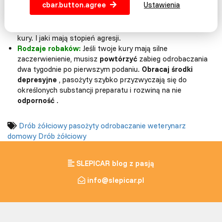
cbar.button.agree
Ustawienia
Spójność opieki nad kurami
Rodzaje robaków:
Zależy od tego, jakie pasożyty
występują naturalnie w klimacie, w którym trzymane są
kury. I jaki mają stopień agresji.
Rodzaje robaków:
Jeśli twoje kury mają silne
zaczerwienienie, musisz
powtórzyć
zabieg odrobaczania
dwa tygodnie po pierwszym podaniu.
Obracaj środki
depresyjne
, pasożyty szybko przyzwyczają się do
określonych substancji preparatu i rozwiną na nie
odporność
.
Drób żółciowy
pasożyty
odrobaczanie
weterynarz
domowy
Drób żółciowy
SLEPICAR blog z pasją
info@slepicar.pl