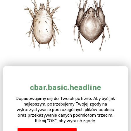
Czynniki wpływające na potrzebę
odrobaczania
cbar.basic.headline
Klimat:
W ciepłym i suchym
klimacie
pasożyty nie działają
tak dobrze, jak w wilgotnym
klimacie
. W suchych
jajach
i
larwach robaki
mają tendencję do wysychania i umierania
Dopasowujemy się do Twoich potrzeb. Aby być jak
najlepszym, potrzebujemy Twojej zgody na
szybciej po wystawieniu na działanie promieni słonecznych.
wykorzystywanie poszczególnych plików cookies
W klimatach opadowych są lepiej chronione przed
oraz przekazywanie danych podmiotom trzecim.
wysuszeniem. Tymczasem łatwo przetrwają w błocie.
Kliknij "OK", aby wyrazić zgodę.
Dlatego zwiększa się szansa na atak pasożytów w
wilgoci
.