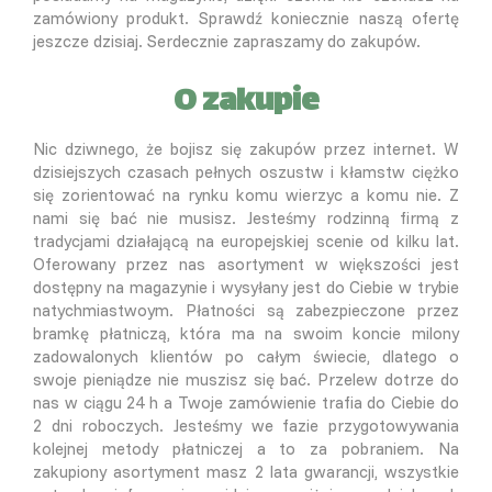
zamówiony produkt. Sprawdź koniecznie naszą ofertę
jeszcze dzisiaj. Serdecznie zapraszamy do zakupów.
O zakupie
Nic dziwnego, że bojisz się zakupów przez internet. W
dzisiejszych czasach pełnych oszustw i kłamstw ciężko
się zorientować na rynku komu wierzyc a komu nie. Z
nami się bać nie musisz. Jesteśmy rodzinną firmą z
tradycjami działającą na europejskiej scenie od kilku lat.
Oferowany przez nas asortyment w większości jest
dostępny na magazynie i wysyłany jest do Ciebie w trybie
natychmiastwoym. Płatności są zabezpieczone przez
bramkę płatniczą, która ma na swoim koncie milony
zadowalonych klientów po całym świecie, dlatego o
swoje pieniądze nie muszisz się bać. Przelew dotrze do
nas w ciągu 24 h a Twoje zamówienie trafia do Ciebie do
2 dni roboczych. Jesteśmy we fazie przygotowywania
kolejnej metody płatniczej a to za pobraniem. Na
zakupiony asortyment masz 2 lata gwarancji, wszystkie