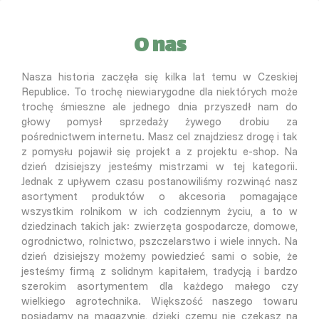
O nas
Nasza historia zaczęła się kilka lat temu w Czeskiej
Republice. To trochę niewiarygodne dla niektórych może
trochę śmieszne ale jednego dnia przyszedł nam do
głowy pomysł sprzedaży żywego drobiu za
pośrednictwem internetu. Masz cel znajdziesz drogę i tak
z pomysłu pojawił się projekt a z projektu e-shop. Na
dzień dzisiejszy jesteśmy mistrzami w tej kategorii.
Jednak z upływem czasu postanowiliśmy rozwinąć nasz
asortyment produktów o akcesoria pomagające
wszystkim rolnikom w ich codziennym życiu, a to w
dziedzinach takich jak: zwierzęta gospodarcze, domowe,
ogrodnictwo, rolnictwo, pszczelarstwo i wiele innych. Na
dzień dzisiejszy możemy powiedzieć sami o sobie, że
jesteśmy firmą z solidnym kapitałem, tradycją i bardzo
szerokim asortymentem dla każdego małego czy
wielkiego agrotechnika. Większość naszego towaru
posiadamy na magazynie, dzięki czemu nie czekasz na