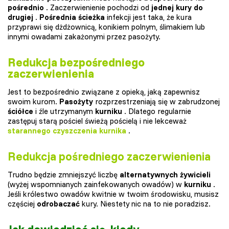
pośrednio
. Zaczerwienienie pochodzi od
jednej kury do
drugiej
.
Pośrednia ścieżka
infekcji jest taka, że kura
przyprawi się dżdżownicą, konikiem polnym, ślimakiem lub
innymi owadami zakażonymi przez pasożyty.
Redukcja bezpośredniego
zaczerwienienia
Jest to bezpośrednio związane z opieką, jaką zapewnisz
swoim kurom.
Pasożyty
rozprzestrzeniają się w zabrudzonej
ściółce
i źle utrzymanym
kurniku
. Dlatego regularnie
zastępuj starą pościel świeżą pościelą i nie lekceważ
starannego czyszczenia kurnika
.
Redukcja pośredniego zaczerwienienia
Trudno będzie zmniejszyć liczbę
alternatywnych żywicieli
(wyżej wspomnianych zainfekowanych owadów) w
kurniku
.
Jeśli królestwo owadów kwitnie w twoim środowisku, musisz
częściej
odrobaczać
kury. Niestety nic na to nie poradzisz.