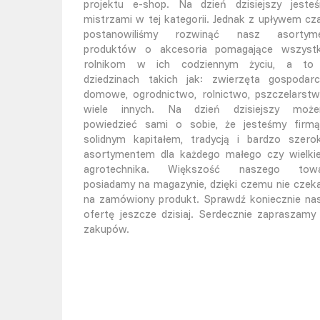
projektu e-shop. Na dzień dzisiejszy jeste
mistrzami w tej kategorii. Jednak z upływem cz
postanowiliśmy rozwinąć nasz asortym
produktów o akcesoria pomagające wszyst
rolnikom w ich codziennym życiu, a t
dziedzinach takich jak: zwierzęta gospodarc
domowe, ogrodnictwo, rolnictwo, pszczelarstw
wiele innych. Na dzień dzisiejszy moż
powiedzieć sami o sobie, że jesteśmy firm
solidnym kapitałem, tradycją i bardzo szero
asortymentem dla każdego małego czy wielki
agrotechnika. Większość naszego tow
posiadamy na magazynie, dzięki czemu nie czek
na zamówiony produkt. Sprawdź koniecznie na
ofertę jeszcze dzisiaj. Serdecznie zapraszamy
zakupów.