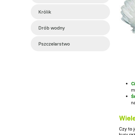
królik
drób wodny
pszczelarstwo
C
mn
Ś
n
Wiel
Czy to 
kury ra