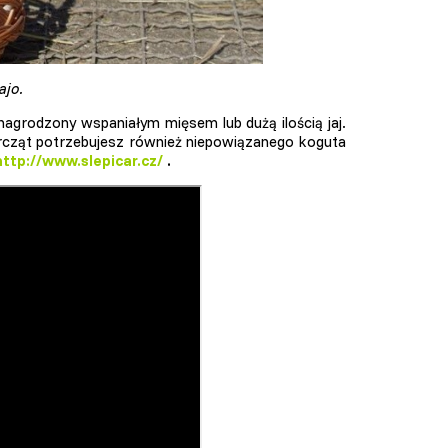
ajo.
agrodzony wspaniałym mięsem lub dużą ilością jaj.
rcząt potrzebujesz również niepowiązanego koguta
http://www.slepicar.cz/
.