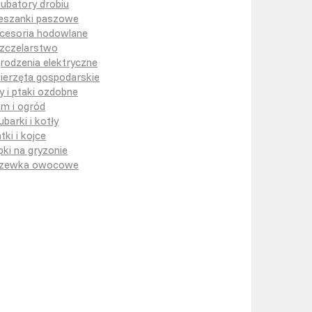
kubatory drobiu
eszanki paszowe
cesoria hodowlane
zczelarstwo
rodzenia elektryczne
ierzęta gospodarskie
y i ptaki ozdobne
m i ogród
ubarki i kotły
tki i kojce
pki na gryzonie
zewka owocowe