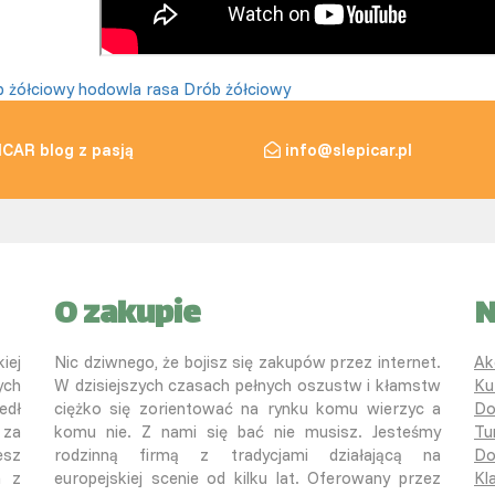
 żółciowy
hodowla
rasa
Drób żółciowy
ICAR blog z pasją
info@slepicar.pl
O zakupie
N
iej
Nic dziwnego, że bojisz się zakupów przez internet.
Ak
ych
W dzisiejszych czasach pełnych oszustw i kłamstw
Ku
edł
ciężko się zorientować na rynku komu wierzyc a
Do
 za
komu nie. Z nami się bać nie musisz. Jesteśmy
Tu
esz
rodzinną firmą z tradycjami działającą na
Do
a z
europejskiej scenie od kilku lat. Oferowany przez
Kl