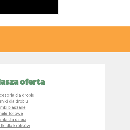
asza oferta
cesoria dla drobiu
rniki dla drobiu
mki blaszane
nele foliowe
mki dla dzieci
atki dla królików