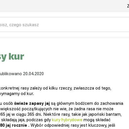
Z
y kur
ublikowano 20.04.2020
onkretnej rasy zależy od kilku rzeczy, zwłaszcza od tego,
wymagamy od kur.
lu osób
świeże zapasy jaj
są głównym bodźcem do zachowania
e większość początkujących nie wie, że żadna rasa nie może
65 jaj w ciągu 365 dni. Niektóre rasy, takie jak japoński bantam,
 składają jaja, podczas gdy
kury hybrydowe
mogą składać
80 jaj rocznie
. Wybór odpowiedniej rasy jest kluczowy, jeśli