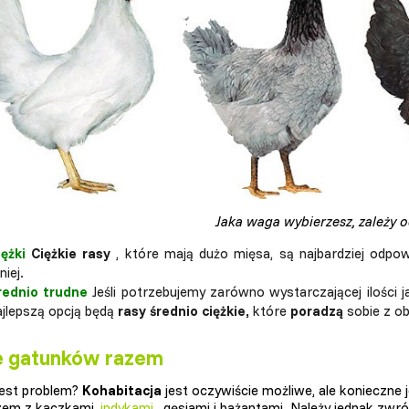
Jaka waga wybierzesz, zależy o
iężki
Ciężkie rasy
, które mają dużo mięsa, są najbardziej odpow
iej.
rednio trudne
Jeśli potrzebujemy zarówno wystarczającej ilości jaj
ajlepszą opcją będą
rasy średnio ciężkie,
które
poradzą
sobie z o
e gatunków razem
jest problem?
Kohabitacja
jest oczywiście możliwe, ale konieczne
zem z kaczkami,
indykami
, gęsiami i bażantami. Należy jednak zwr