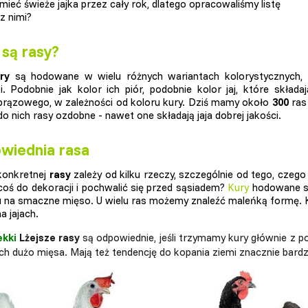
mieć świeże jajka przez cały rok, dlatego opracowaliśmy listę
z nimi?
 są rasy?
ry
są hodowane w wielu różnych wariantach kolorystycznych, 
ki. Podobnie jak kolor ich piór, podobnie kolor jaj, które skł
rązowego, w zależności od koloru kury. Dziś mamy około
300
ras 
do nich rasy ozdobne - nawet one składają jaja dobrej jakości.
wiednia rasa
konkretnej
rasy
zależy od kilku rzeczy, szczególnie od tego, czeg
coś do dekoracji i pochwalić się przed sąsiadem?
Kury
hodowane są
 na smaczne mięso. U wielu ras możemy znaleźć maleńką formę. K
a jajach.
ekki
Lżejsze rasy
są odpowiednie, jeśli trzymamy kury głównie z po
ch dużo mięsa. Mają też tendencję do kopania ziemi znacznie bardzie