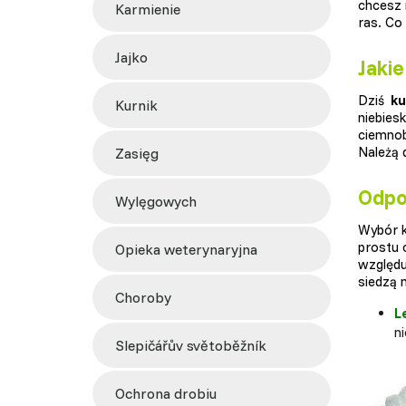
chcesz 
karmienie
ras. Co 
jajko
Jakie
Dziś
ku
kurnik
niebies
ciemnob
Należą 
zasięg
Odpo
wylęgowych
Wybór 
prostu 
opieka weterynaryjna
względu
siedzą n
choroby
L
ni
slepičářův světoběžník
ochrona drobiu