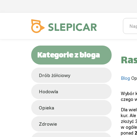
Kategorie z bloga
Ras
Drób żółciowy
Blog
Op
hodowla
Wybór k
czego 
opieka
Dla wie
kur. Al
złożyć 3
zdrowie
w ogóle
ponad
2