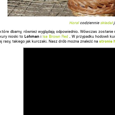
Horal
codziennie
składał
j
 które dbamy, również wyglądają odpowiednio. Wówczas zostanie n
 kury nioski to
Lohman
i
Isa Brown Red
. W przypadku hodowli ku
ej rasy, takiego jak kurczaki. Nasz drób można znaleźć na
stronie 