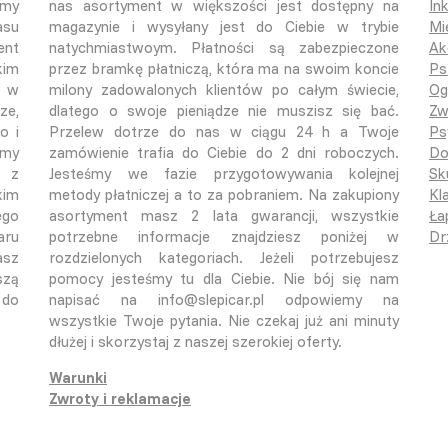
śmy
nas asortyment w większości jest dostępny na
In
asu
magazynie i wysyłany jest do Ciebie w trybie
Mi
ent
natychmiastwoym. Płatności są zabezpieczone
Ak
kim
przez bramkę płatniczą, która ma na swoim koncie
Ps
o w
milony zadowalonych klientów po całym świecie,
Og
ze,
dlatego o swoje pieniądze nie muszisz się bać.
Zw
o i
Przelew dotrze do nas w ciągu 24 h a Twoje
Ps
emy
zamówienie trafia do Ciebie do 2 dni roboczych.
Do
ą z
Jesteśmy we fazie przygotowywania kolejnej
Sk
kim
metody płatniczej a to za pobraniem. Na zakupiony
Kla
ego
asortyment masz 2 lata gwarancji, wszystkie
Ła
aru
potrzebne informacje znajdziesz poniżej w
Dr
asz
rozdzielonych kategoriach. Jeżeli potrzebujesz
szą
pomocy jesteśmy tu dla Ciebie. Nie bój się nam
 do
napisać na info@slepicar.pl odpowiemy na
wszystkie Twoje pytania. Nie czekaj już ani minuty
dłużej i skorzystaj z naszej szerokiej oferty.
Warunki
Zwroty i reklamacje