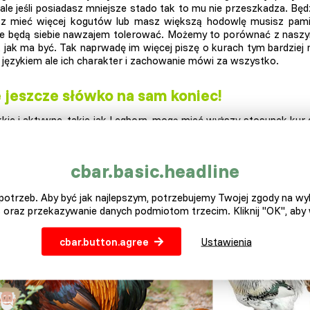
ale jeśli posiadasz mniejsze stado tak to mu nie przeszkadza. Będzi
sz mieć więcej kogutów lub masz większą hodowlę musisz pamię
ie będą siebie nawzajem tolerować. Możemy to porównać z nasz
k jak ma być. Tak naprwadę im więcej piszę o kurach tym bardziej
językiem ale ich charakter i zachowanie mówi za wszystko.
 jeszcze słówko na sam koniec!
kkie i aktywne, takie jak Leghorn, mogą mieć wyższy stosunek kur 
niki koguta są bardziej aktywne i dzięki wyższej energii będą 
ch ras, takich jak Orpingtonowie, wystarczy stosunek 1: 6. Dzięk
ich kur w stadzie.
cbar.basic.headline
otrzeb. Aby być jak najlepszym, potrzebujemy Twojej zgody na w
 oraz przekazywanie danych podmiotom trzecim. Kliknij "OK", aby
cbar.button.agree
Ustawienia