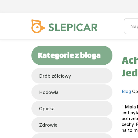
Kategorie z bloga
Ach
Jed
Drób żółciowy
Blog
Op
hodowla
" Miała
opieka
jest py
potrzeb
cechy. F
zdrowie
na to m