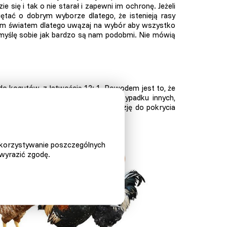
e się i tak o nie starał i zapewni im ochronę. Jeżeli
tać o dobrym wyborze dlatego, że istenieją rasy
ym światem dlatego uwązaj na wybór aby wszystko
 myślę sobie jak bardzo są nam podobmi. Nie mówią
do kogutów, z łatwością 12: 1. Powodem jest to, że
w stanie obsłużyć więcej kur. W przypadku innych,
i temu kogut będzie miał lepszą okazję do pokrycia
ykorzystywanie poszczególnych
 wyrazić zgodę.