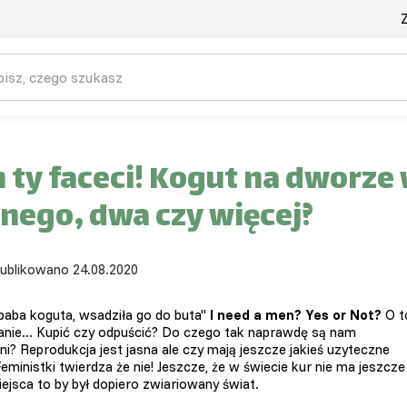
Z
 ty faceci! Kogut na dworze 
nego, dwa czy więcej?
ublikowano 24.08.2020
 baba koguta, wsadziła go do buta"
I need a men? Yes or Not?
O t
tanie... Kupić czy odpuścić? Do czego tak naprawdę są nam
ni? Reprodukcja jest jasna ale czy mają jeszcze jakieś uzyteczne
eministki twierdza że nie! Jeszcze, że w świecie kur nie ma jeszcze
iejsca to by był dopiero zwiariowany świat.