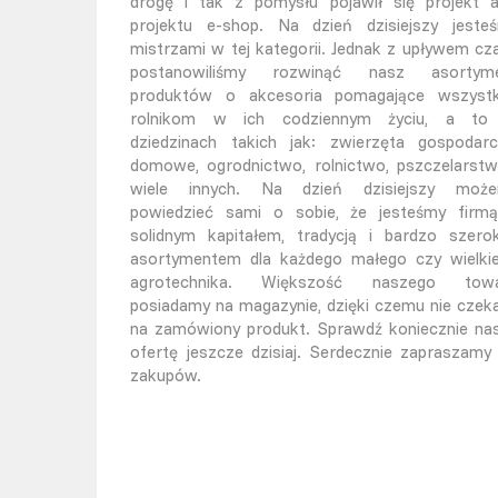
drogę i tak z pomysłu pojawił się projekt 
projektu e-shop. Na dzień dzisiejszy jeste
mistrzami w tej kategorii. Jednak z upływem cz
postanowiliśmy rozwinąć nasz asortym
produktów o akcesoria pomagające wszyst
rolnikom w ich codziennym życiu, a t
dziedzinach takich jak: zwierzęta gospodarc
domowe, ogrodnictwo, rolnictwo, pszczelarstw
wiele innych. Na dzień dzisiejszy moż
powiedzieć sami o sobie, że jesteśmy firm
solidnym kapitałem, tradycją i bardzo szero
asortymentem dla każdego małego czy wielki
agrotechnika. Większość naszego tow
posiadamy na magazynie, dzięki czemu nie czek
na zamówiony produkt. Sprawdź koniecznie na
ofertę jeszcze dzisiaj. Serdecznie zapraszamy
zakupów.