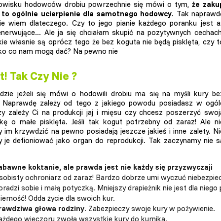
owisku hodowców drobiu powrzechnie się mówi o tym,
że zaku
 to ogólnie ucierpienie dla samotnego hodowcy
. Tak naprawd
e wiem dlateczego. Czy to jego pianie każdego poranku jest a
enerwujące... Ale ja się chciałam skupić na pozytywnych cechach
kie własnie są oprócz tego że bez koguta nie będą pisklęta, czy t
ko co nam mogą dać? Na pewno nie
! Tak Czy Nie ?
zie jeżeli się mówi o hodowili drobiu ma się na myśli kury be
. Naprawdę zależy od tego z jakiego powodu posiadasz w ogól
zy zależy Ci na produkcji jaj i mięsu czy chcesz poszerzyć swoj
ę o małe pisklęta. Jeśli tak kogut potrzebny od zaraz! Ale ni
im krzywdzić na pewno posiadają jeszcze jakieś i inne zalety. Ni
je defioniować jako organ do reprodukcji. Tak zaczynamy nie s
abawne koktanie, ale prawda jest nie każdy się przyzwyczaji
sobisty ochroniarz od zaraz! Bardzo dobrze umi wyczuć niebezpie
radzi sobie i małą potyczką. Mniejszy drapieżnik nie jest dla nieg
ierność! Odda życie dla swoich kur.
rawdziwa głowa rodziny
. Zabezpieczy swoje kury w pożywienie.
ażdego wieczoru zwoła wszystkie kury do kurnika.