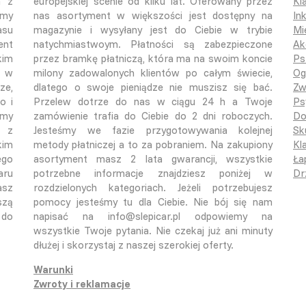
a z
europejskiej scenie od kilku lat. Oferowany przez
Kl
śmy
nas asortyment w większości jest dostępny na
In
asu
magazynie i wysyłany jest do Ciebie w trybie
Mi
ent
natychmiastwoym. Płatności są zabezpieczone
Ak
kim
przez bramkę płatniczą, która ma na swoim koncie
Ps
o w
milony zadowalonych klientów po całym świecie,
Og
ze,
dlatego o swoje pieniądze nie muszisz się bać.
Zw
o i
Przelew dotrze do nas w ciągu 24 h a Twoje
Ps
emy
zamówienie trafia do Ciebie do 2 dni roboczych.
Do
ą z
Jesteśmy we fazie przygotowywania kolejnej
Sk
kim
metody płatniczej a to za pobraniem. Na zakupiony
Kla
ego
asortyment masz 2 lata gwarancji, wszystkie
Ła
aru
potrzebne informacje znajdziesz poniżej w
Dr
asz
rozdzielonych kategoriach. Jeżeli potrzebujesz
szą
pomocy jesteśmy tu dla Ciebie. Nie bój się nam
 do
napisać na info@slepicar.pl odpowiemy na
wszystkie Twoje pytania. Nie czekaj już ani minuty
dłużej i skorzystaj z naszej szerokiej oferty.
Warunki
Zwroty i reklamacje