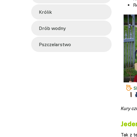
R
królik
drób wodny
pszczelarstwo
Kury cz
Jede
Tak z t