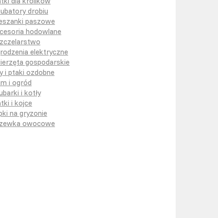
atki dla królików
kubatory drobiu
eszanki paszowe
cesoria hodowlane
zczelarstwo
rodzenia elektryczne
ierzęta gospodarskie
y i ptaki ozdobne
m i ogród
ubarki i kotły
tki i kojce
pki na gryzonie
zewka owocowe