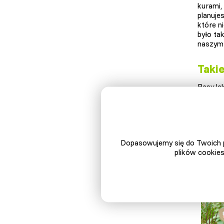
kurami, 
planuje
które n
było ta
naszym 
Takie
Rasy le
te osob
cięższy
wszystk
Dopasowujemy się do Twoich p
plików cookies