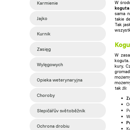
W środ
karmienie
koguta
sama ni
jajko
takie d
Tak jas
wszyst
kurnik
Kogut
zasięg
W zasad
koguta
wylęgowych
kury. C
gromadk
możemy 
opieka weterynaryjna
możemy 
tak źli:
choroby
Z
O
slepičářův světoběžník
Po
W
P
ochrona drobiu
K