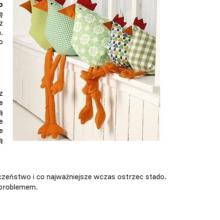
p
ę
ż
.
o
z
e
ą
e
e
ą
czeństwo i co najważniejsze wczas ostrzec stado.
o problemem.