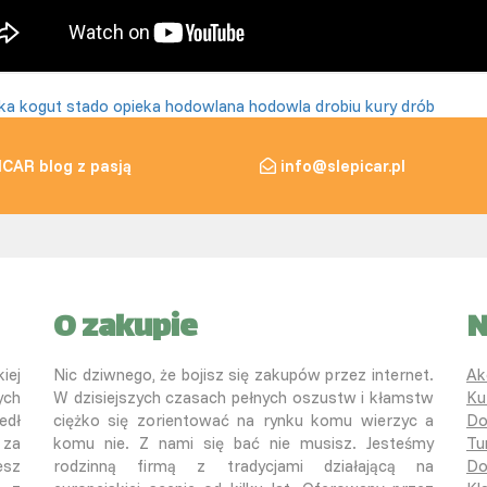
ka
kogut
stado
opieka hodowlana
hodowla drobiu
kury
drób
ICAR blog z pasją
info@slepicar.pl
O zakupie
N
iej
Nic dziwnego, że bojisz się zakupów przez internet.
Ak
ych
W dzisiejszych czasach pełnych oszustw i kłamstw
Ku
edł
ciężko się zorientować na rynku komu wierzyc a
Do
 za
komu nie. Z nami się bać nie musisz. Jesteśmy
Tu
esz
rodzinną firmą z tradycjami działającą na
Do