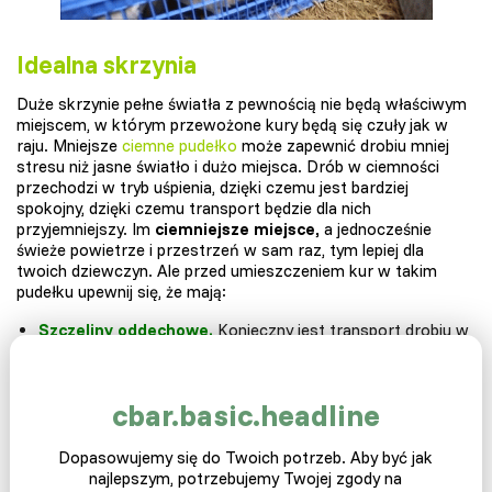
Idealna skrzynia
Duże skrzynie pełne światła z pewnością nie będą właściwym
miejscem, w którym przewożone kury będą się czuły jak w
raju. Mniejsze
ciemne pudełko
może zapewnić drobiu mniej
stresu niż jasne światło i dużo miejsca. Drób w ciemności
przechodzi w tryb uśpienia, dzięki czemu jest bardziej
spokojny, dzięki czemu transport będzie dla nich
przyjemniejszy. Im
ciemniejsze miejsce,
a jednocześnie
świeże powietrze i przestrzeń w sam raz, tym lepiej dla
twoich dziewczyn. Ale przed umieszczeniem kur w takim
pudełku upewnij się, że mają:
Szczeliny oddechowe.
Konieczny jest transport drobiu w
pojeździe, który może przepływać przez powietrze
podczas jazdy, a zwłaszcza w transporterze, który ma
szczeliny oddechowe
. Kury są znacznie spokojniejsze,
cbar.basic.headline
jeśli odczuwają przepływ świeżego powietrza podczas
jazdy.
Dopasowujemy się do Twoich potrzeb. Aby być jak
Fontanna do picia
Dostęp do wody jest ważny podczas
najlepszym, potrzebujemy Twojej zgody na
jazdy. Dlatego istnieją różne fontanny do picia i
małe