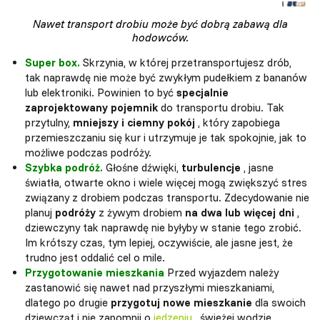
Nawet transport drobiu może być dobrą zabawą dla
hodowców.
Super box.
Skrzynia, w której przetransportujesz drób,
tak naprawdę nie może być zwykłym pudełkiem z bananów
lub elektroniki. Powinien to być
specjalnie
zaprojektowany pojemnik
do transportu drobiu. Tak
przytulny,
mniejszy i ciemny pokój
, który zapobiega
przemieszczaniu się kur i utrzymuje je tak spokojnie, jak to
możliwe podczas podróży.
Szybka podróż.
Głośne dźwięki,
turbulencje
, jasne
światła, otwarte okno i wiele więcej mogą zwiększyć stres
związany z drobiem podczas transportu. Zdecydowanie nie
planuj
podróży
z żywym drobiem
na dwa lub więcej dni
,
dziewczyny tak naprawdę nie byłyby w stanie tego zrobić.
Im krótszy czas, tym lepiej, oczywiście, ale jasne jest, że
trudno jest oddalić cel o mile.
Przygotowanie mieszkania
Przed wyjazdem należy
zastanowić się nawet nad przyszłymi mieszkaniami,
dlatego po drugie
przygotuj nowe mieszkanie
dla swoich
dziewcząt i nie zapomnij o
jedzeniu
, świeżej wodzie,