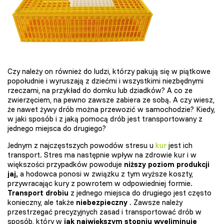
Czy należy on również do ludzi, którzy pakują się w piątkowe
popołudnie i wyruszają z dziećmi i wszystkimi niezbędnymi
rzeczami, na przykład do domku lub dziadków? A co ze
zwierzęciem, na pewno zawsze zabiera ze sobą. A czy wiesz,
że nawet żywy drób można przewozić w samochodzie? Kiedy,
w jaki sposób i z jaką pomocą drób jest transportowany z
jednego miejsca do drugiego?
Jednym z najczęstszych powodów stresu u
kur
jest ich
transport. Stres ma następnie wpływ na zdrowie kur i w
większości przypadków powoduje
niższy poziom produkcji
jaj,
a hodowca ponosi w związku z tym wyższe koszty,
przywracając kury z powrotem w odpowiedniej formie.
Transport drobiu
z jednego miejsca do drugiego jest często
konieczny, ale także
niebezpieczny
. Zawsze należy
przestrzegać precyzyjnych zasad i transportować drób w
sposób, który w
jak największym stopniu wyeliminuje