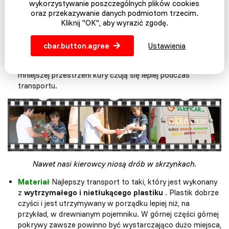
wykorzystywanie poszczególnych plików cookies
osoby pijące,
które można łatwo umieścić w skrzyni, aby
oraz przekazywanie danych podmiotom trzecim.
zapewnić ciągły system picia podczas transportu. Jest to
Kliknij "OK", aby wyrazić zgodę.
jedyny sposób na uniknięcie stresu i odwodnienia drobiu.
Dużo miejsca.
Najlepiej kupić pudełka, które mogą
cbar.button.agree
Ustawienia
pomieścić od
trzech do pięciu kur
. Przytulne i mniejsze
pudełka są wielokrotnie lepsze niż duże i przestronne. Na
mniejszej przestrzeni kury czują się lepiej podczas
transportu.
Nawet nasi kierowcy niosą drób w skrzynkach.
Materiał
Najlepszy transport to taki, który jest wykonany
z
wytrzymałego i nietłukącego plastiku
. Plastik dobrze
czyści i jest utrzymywany w porządku lepiej niż, na
przykład, w drewnianym pojemniku. W górnej części górnej
pokrywy zawsze powinno być wystarczająco dużo miejsca,