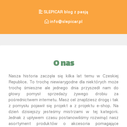
SLEPICAR blog z pasją
info@slepicar.pl
O nas
Nasza historia zaczęła się kilka lat temu w Czeskiej
Republice. To trochę niewiarygodne dla niektórych może
trochę śmieszne ale jednego dnia przyszedł nam do
głowy pomysł sprzedaży żywego drobiu za
pośrednictwem internetu. Masz cel znajdziesz drogę i tak
z pomysłu pojawił się projekt a z projektu e-shop. Na
dzień dzisiejszy jesteśmy mistrzami w tej kategorii.
Jednak z upływem czasu postanowiliśmy rozwinąć nasz
asortyment produktów o akcesoria pomagające