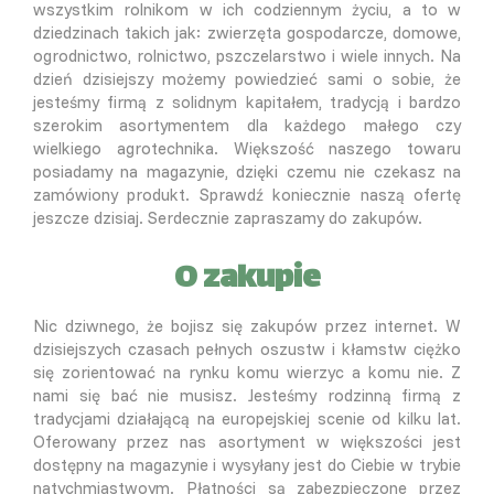
wszystkim rolnikom w ich codziennym życiu, a to w
dziedzinach takich jak: zwierzęta gospodarcze, domowe,
ogrodnictwo, rolnictwo, pszczelarstwo i wiele innych. Na
dzień dzisiejszy możemy powiedzieć sami o sobie, że
jesteśmy firmą z solidnym kapitałem, tradycją i bardzo
szerokim asortymentem dla każdego małego czy
wielkiego agrotechnika. Większość naszego towaru
posiadamy na magazynie, dzięki czemu nie czekasz na
zamówiony produkt. Sprawdź koniecznie naszą ofertę
jeszcze dzisiaj. Serdecznie zapraszamy do zakupów.
O zakupie
Nic dziwnego, że bojisz się zakupów przez internet. W
dzisiejszych czasach pełnych oszustw i kłamstw ciężko
się zorientować na rynku komu wierzyc a komu nie. Z
nami się bać nie musisz. Jesteśmy rodzinną firmą z
tradycjami działającą na europejskiej scenie od kilku lat.
Oferowany przez nas asortyment w większości jest
dostępny na magazynie i wysyłany jest do Ciebie w trybie
natychmiastwoym. Płatności są zabezpieczone przez