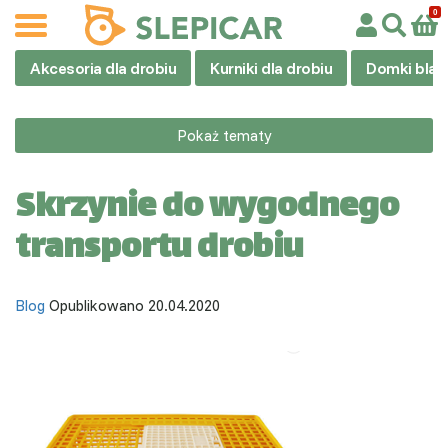
Akcesoria dla drobiu
Kurniki dla drobiu
Domki blas
Pokaż tematy
Skrzynie do wygodnego
transportu drobiu
Blog
Opublikowano 20.04.2020