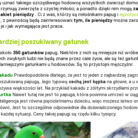
uznać takiego szczęśliwego hodowcę wszystkich zwierząt domo
trzymują zwierzęta z czystej miłości, a ponadto dzięki nim mogą
za
akiet pieniędzy
. Ci z was, którzy są miłośnikami papug i
egzotyc
, z pewnością będą zainteresowani
tym, ile pieniędzy
można zaro
je i jak wymagająca jest praca.
ardziej poszukiwany gatunek
e około
350 gatunków
papug. Niektóre z nich są mniejsze niż wróbel
ych zwykłych ludzi nie będą znane przez całe życie, ale są też gatu
larniejszymi gatunkami u hodowców. Są to przystojni mężczyźni:
akadu
Prawdopodobnie dlatego, że jest to jeden z najbardziej zagr
oszukiwaną papugą. Jego typową
cechą jest kępka
na głowie, a u
ożywa większości lat. Na przykład kakadu z żółtymi skrzydłami pr
urtka
Nawet tutaj nie jest to papuga, która powinna umrzeć w ciąg
nteligencja jest równa pięcioletniemu dziecku, więc możesz łatwo o
ówić. Jest to szczególnie odpowiednie dla doświadczonego hodowcy
każdej sytuacji. Ceny takiej papugi są rzędu kilku tysięcy.