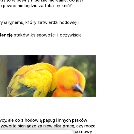
a pewno nie będzie za tobą tęsknić?
aryjnemu, który zatwierdzi hodowlę i
dencję
ptaków, księgowości i, oczywiście,
cy, ale co z hodowlą papug i innych ptaków
yzwoite pieniądze za niewielką pracę, czy może
że papuga kosztuje nawet tyle samo, co nowy