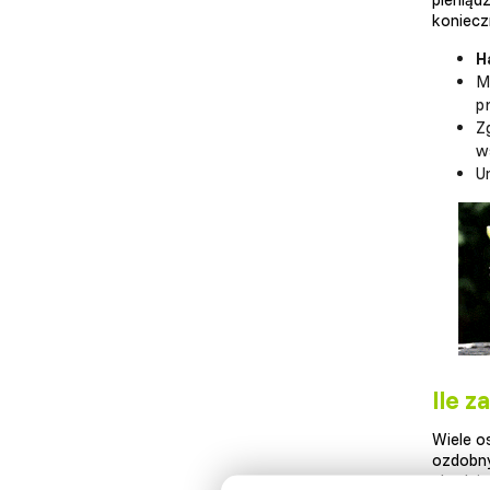
koniecz
H
M
p
Z
w
U
Ile z
Wiele o
ozdobny
chodzi 