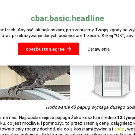
d, można powiedzieć, że będzie to bardzo lukratywny zawód, któr
ę tak?
cbar.basic.headline
otrzeb. Aby być jak najlepszym, potrzebujemy Twojej zgody na w
 oraz przekazywanie danych podmiotom trzecim. Kliknij "OK", aby
cbar.button.agree
Ustawienia
Hodowanie 40 papug wymaga dużego doświ
cz na nas. Najpopularniejsza papuga Žako kosztuje średnio
12 tysię
oku, co jest możliwe, i pomnożyć to przez średnią cenę, osiągniesz
towało cały roczny dochód, ale co z kosztami żywienia i
zbóż
, wet
ynajętym pokojem, dla którego wziąłeś pożyczkę na początku hodow