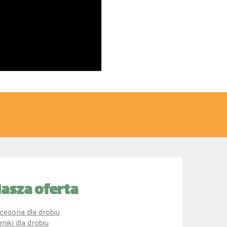
asza oferta
cesoria dla drobiu
rniki dla drobiu