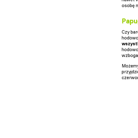
osobę n
Papu
Czy bar
hodowca
wszystk
hodowcy
wzbogac
Możemy
przyjdz
czerwo