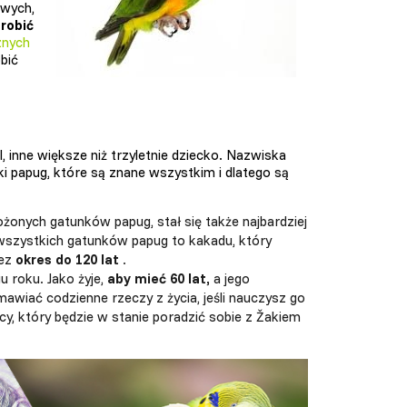
wych,
robić
znych
bić
, inne większe niż trzyletnie dziecko. Nazwiska
nki papug, które są znane wszystkim i dlatego są
ożonych gatunków papug, stał się także najbardziej
 wszystkich gatunków papug to kakadu, który
zez
okres do 120 lat
.
u roku. Jako żyje,
aby mieć 60 lat,
a jego
mawiać codzienne rzeczy z życia, jeśli nauczysz go
, który będzie w stanie poradzić sobie z Žakiem