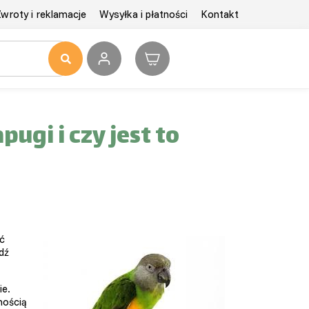
wroty i reklamacje
Wysyłka i płatności
Kontakt
pugi i czy jest to
ć
dź
ie.
nością