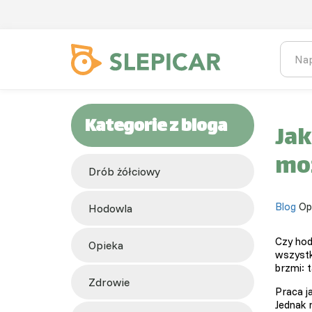
Kategorie z bloga
Jak
mo
Drób żółciowy
Blog
Op
hodowla
Czy hod
opieka
wszyst
brzmi: 
zdrowie
Praca j
Jednak 