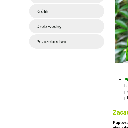
królik
drób wodny
pszczelarstwo
P
h
p
p
Zasa
Kupowa
pieniąd