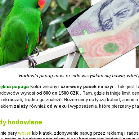
Hodowla papug musi przede wszystkim cię bawić, wtedy 
iękna papuga
Kolor zielony i
czerwony pasek na szyi
. Tak, jest 
odowców wynosi
od 800 do 1500 CZK
. Tam, gdzie istnieje limit 
rzekraczać, trudno go znaleźć. Różne ceny dotyczą kobiet, a inne
takiem
zależy
również
od wieku
i wyposażenia, które pierzasty pt
dy hodowlane
nie pary
wolier
lub klatek, zdobywanie papug przez reklamę i radosn
ze, może być dobrym pomysłem, ale w komercyjnej hodowli papug je