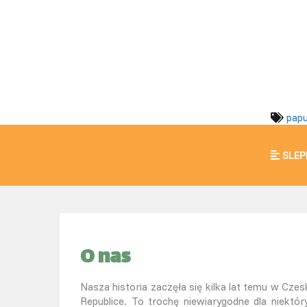
pap
SLEP
O nas
Nasza historia zaczęła się kilka lat temu w Czesk
Republice. To trochę niewiarygodne dla niektór