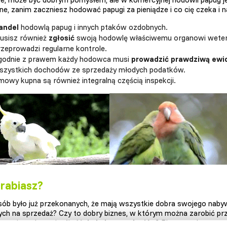
ne, zanim zaczniesz hodować papugi za pieniądze i co cię czeka i n
andel
hodowlą papug i innych ptaków ozdobnych.
usisz również
zgłosić
swoją hodowlę właściwemu organowi weteryn
rzeprowadzi regularne kontrole.
godnie z prawem każdy hodowca musi
prowadzić prawdziwą ewi
szystkich dochodów ze sprzedaży młodych podatków.
mowy kupna są również integralną częścią inspekcji.
arabiasz?
sób było już przekonanych, że mają wszystkie dobra swojego nabyw
ch na sprzedaż? Czy to dobry biznes, w którym można zarobić prz
raczej o zabawę i
miłość
do kolorowych piór
? Biorąc pod uwagę, 