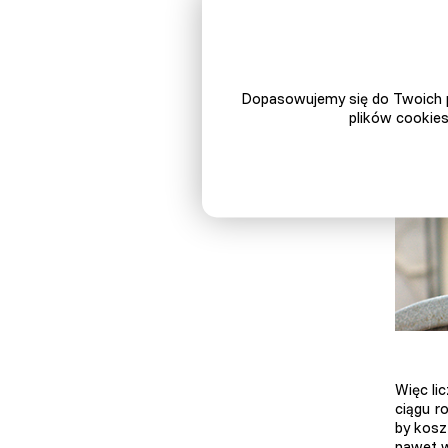
samochó
naprawd
Dopasowujemy się do Twoich p
plików cookies
Więc li
ciągu r
by kosz
nawet w