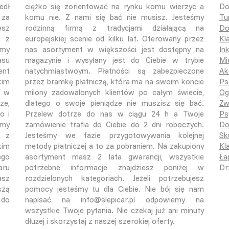
edł
ciężko się zorientować na rynku komu wierzyc a
Do
 za
komu nie. Z nami się bać nie musisz. Jesteśmy
Tu
esz
rodzinną firmą z tradycjami działającą na
Do
a z
europejskiej scenie od kilku lat. Oferowany przez
Kl
śmy
nas asortyment w większości jest dostępny na
In
asu
magazynie i wysyłany jest do Ciebie w trybie
Mi
ent
natychmiastwoym. Płatności są zabezpieczone
Ak
kim
przez bramkę płatniczą, która ma na swoim koncie
Ps
o w
milony zadowalonych klientów po całym świecie,
Og
ze,
dlatego o swoje pieniądze nie muszisz się bać.
Zw
o i
Przelew dotrze do nas w ciągu 24 h a Twoje
Ps
emy
zamówienie trafia do Ciebie do 2 dni roboczych.
Do
ą z
Jesteśmy we fazie przygotowywania kolejnej
Sk
kim
metody płatniczej a to za pobraniem. Na zakupiony
Kla
ego
asortyment masz 2 lata gwarancji, wszystkie
Ła
aru
potrzebne informacje znajdziesz poniżej w
Dr
asz
rozdzielonych kategoriach. Jeżeli potrzebujesz
szą
pomocy jesteśmy tu dla Ciebie. Nie bój się nam
 do
napisać na info@slepicar.pl odpowiemy na
wszystkie Twoje pytania. Nie czekaj już ani minuty
dłużej i skorzystaj z naszej szerokiej oferty.