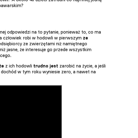
 bawarskim?
snej odpowiedzi na to pytanie, ponieważ to, co ma
na człowiek robi w hodowli w pierwszym
ze
edsiębiorcy ze zwierzętami niż namiętnego
niż jasne, że interesuje go przede wszystkim
ącego.
że
z ich hodowli
trudno jest
zarobić na życie, a jeśli
sz dochód w tym roku wyniesie zero, a nawet na