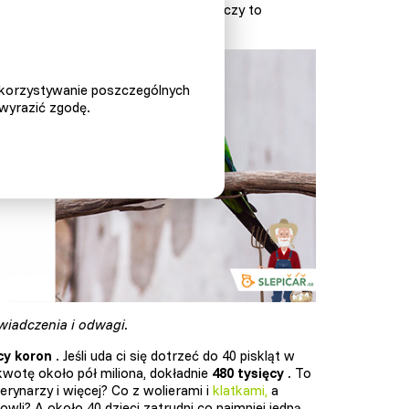
y również sprawia przyjemność. Ale czy to
ykorzystywanie poszczególnych
 wyrazić zgodę.
adczenia i odwagi.
cy koron
. Jeśli uda ci się dotrzeć do 40 piskląt w
 kwotę około pół miliona, dokładnie
480 tysięcy
. To
erynarzy i więcej? Co z wolierami i
klatkami,
a
li? A około 40 dzieci zatrudni co najmniej jedną