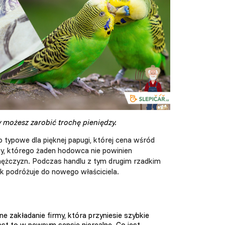
możesz zarobić trochę pieniędzy.
to typowe dla pięknej papugi, której cena wśród
ceny, którego żaden hodowca nie powinien
 mężczyzn. Podczas handlu z tym drugim rzadkim
ak podróżuje do nowego właściciela.
e zakładanie firmy, która przyniesie szybkie
st to w pewnym sensie nierealne. Co jest