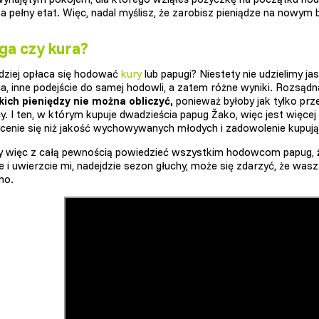
a pełny etat. Więc, nadal myślisz, że zarobisz pieniądze na nowym
ga czy kura?
dziej opłaca się hodować
kury
lub papugi? Niestety nie udzielimy ja
, inne podejście do samej hodowli, a zatem różne wyniki. Rozsąd
ich pieniędzy nie można obliczyć,
ponieważ byłoby jak tylko prz
. I ten, w którym kupuje dwadzieścia papug Žako, więc jest więcej 
enie się niż jakość wychowywanych młodych i zadowolenie kupuj
 więc z całą pewnością powiedzieć wszystkim hodowcom papug,
ie i uwierzcie mi, nadejdzie sezon głuchy, może się zdarzyć, że wa
no.