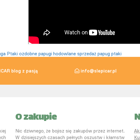
uga
Ptaki ozdobne
papugi hodowlane
sprzedaż papug
ptaki
ICAR blog z pasją
info@slepicar.pl
O zakupie
N
iej
Nic dziwnego, że bojisz się zakupów przez internet.
Ak
ych
W dzisiejszych czasach pełnych oszustw i kłamstw
Ku