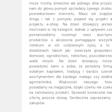
może trochę śmieszne ale jednego dnia przysz
nam do głowy pomysł sprzedaży żywego drobiu
pośrednictwem internetu. Masz cel znajdzi
drogę i tak z pomysłu pojawił się projekt 
projektu e-shop. Na dzień dzisiejszy jeste
mistrzami w tej kategorii. Jednak z upływem cz
postanowiliśmy rozwinąć nasz asortym
produktów o akcesoria pomagające wszyst
rolnikom w ich codziennym życiu, a t
dziedzinach takich jak: zwierzęta gospodarc
domowe, ogrodnictwo, rolnictwo, pszczelarstw
wiele innych. Na dzień dzisiejszy moż
powiedzieć sami o sobie, że jesteśmy firm
solidnym kapitałem, tradycją i bardzo szero
asortymentem dla każdego małego czy wielki
agrotechnika. Większość naszego tow
posiadamy na magazynie, dzięki czemu nie czek
na zamówiony produkt. Sprawdź koniecznie na
ofertę jeszcze dzisiaj. Serdecznie zapraszamy
zakupów.