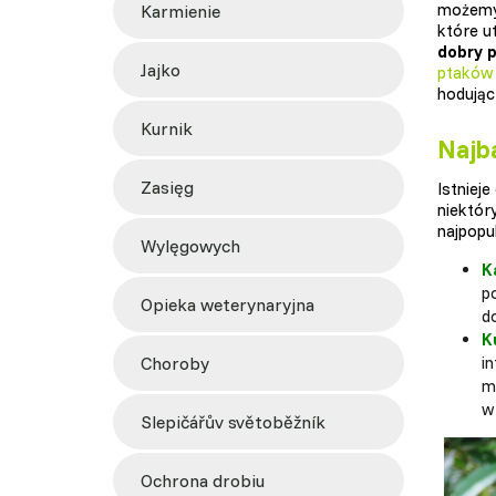
możemy 
karmienie
które u
dobry p
jajko
ptaków
hodując 
kurnik
Najb
zasięg
Istniej
niektór
najpopu
wylęgowych
K
p
opieka weterynaryjna
d
K
choroby
i
m
w 
slepičářův světoběžník
ochrona drobiu