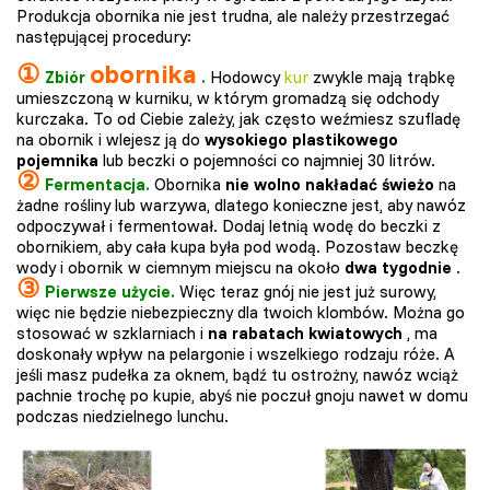
Produkcja obornika nie jest trudna, ale należy przestrzegać
następującej procedury:
①
obornika
Zbiór
.
Hodowcy
kur
zwykle mają trąbkę
umieszczoną w kurniku, w którym gromadzą się odchody
kurczaka. To od Ciebie zależy, jak często weźmiesz szufladę
na obornik i wlejesz ją do
wysokiego plastikowego
pojemnika
lub beczki o pojemności co najmniej 30 litrów.
②
Fermentacja.
Obornika
nie
wolno nakładać świeżo
na
żadne rośliny lub warzywa, dlatego konieczne jest, aby nawóz
odpoczywał i fermentował. Dodaj letnią wodę do beczki z
obornikiem, aby cała kupa była pod wodą. Pozostaw beczkę
wody i obornik w ciemnym miejscu na około
dwa tygodnie
.
③
Pierwsze użycie.
Więc teraz gnój nie jest już surowy,
więc nie będzie niebezpieczny dla twoich klombów. Można go
stosować w szklarniach i
na rabatach kwiatowych
, ma
doskonały wpływ na pelargonie i wszelkiego rodzaju róże. A
jeśli masz pudełka za oknem, bądź tu ostrożny, nawóz wciąż
pachnie trochę po kupie, abyś nie poczuł gnoju nawet w domu
podczas niedzielnego lunchu.