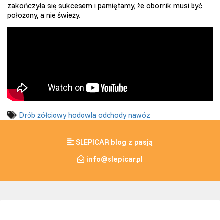
zakończyła się sukcesem i pamiętamy, że obornik musi być
położony, a nie świeży.
Drób żółciowy
hodowla
odchody
nawóz
SLEPICAR blog z pasją
info@slepicar.pl