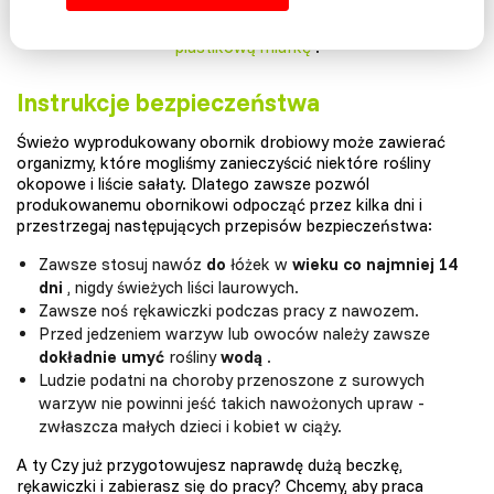
Podczas nawożenia zawsze noś rękawice ochronne i
plastikową miarkę
.
Instrukcje bezpieczeństwa
Świeżo wyprodukowany obornik drobiowy może zawierać
organizmy, które mogliśmy zanieczyścić niektóre rośliny
okopowe i liście sałaty. Dlatego zawsze pozwól
produkowanemu obornikowi odpocząć przez kilka dni i
przestrzegaj następujących przepisów bezpieczeństwa:
Zawsze stosuj nawóz
do
łóżek w
wieku co najmniej 14
dni
, nigdy świeżych liści laurowych.
Zawsze noś rękawiczki podczas pracy z nawozem.
Przed jedzeniem warzyw lub owoców należy zawsze
dokładnie umyć
rośliny
wodą
.
Ludzie podatni na choroby przenoszone z surowych
warzyw nie powinni jeść takich nawożonych upraw -
zwłaszcza małych dzieci i kobiet w ciąży.
A ty Czy już przygotowujesz naprawdę dużą beczkę,
rękawiczki i zabierasz się do pracy? Chcemy, aby praca