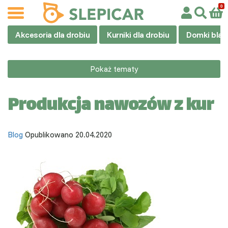
Akcesoria dla drobiu
Kurniki dla drobiu
Domki blas
Pokaż tematy
Produkcja nawozów z kur
Blog
Opublikowano 20.04.2020