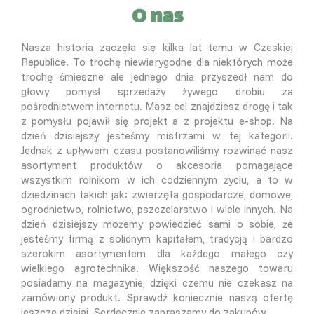
O nas
Nasza historia zaczęła się kilka lat temu w Czeskiej
Republice. To trochę niewiarygodne dla niektórych może
trochę śmieszne ale jednego dnia przyszedł nam do
głowy pomysł sprzedaży żywego drobiu za
pośrednictwem internetu. Masz cel znajdziesz drogę i tak
z pomysłu pojawił się projekt a z projektu e-shop. Na
dzień dzisiejszy jesteśmy mistrzami w tej kategorii.
Jednak z upływem czasu postanowiliśmy rozwinąć nasz
asortyment produktów o akcesoria pomagające
wszystkim rolnikom w ich codziennym życiu, a to w
dziedzinach takich jak: zwierzęta gospodarcze, domowe,
ogrodnictwo, rolnictwo, pszczelarstwo i wiele innych. Na
dzień dzisiejszy możemy powiedzieć sami o sobie, że
jesteśmy firmą z solidnym kapitałem, tradycją i bardzo
szerokim asortymentem dla każdego małego czy
wielkiego agrotechnika. Większość naszego towaru
posiadamy na magazynie, dzięki czemu nie czekasz na
zamówiony produkt. Sprawdź koniecznie naszą ofertę
jeszcze dzisiaj. Serdecznie zapraszamy do zakupów.