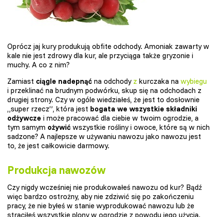
Oprócz jaj kury produkują obfite odchody. Amoniak zawarty w
kale nie jest zdrowy dla kur, ale przyciąga także gryzonie i
muchy. A co z nim?
Zamiast
ciągle nadepnąć
na odchody
z
kurczaka na
wybiegu
i przeklinać na brudnym podwórku, skup się na odchodach z
drugiej strony. Czy w ogóle wiedziałeś, że jest to dosłownie
„super rzecz”, która jest
bogata we wszystkie składniki
odżywcze
i może pracować dla ciebie w twoim ogrodzie, a
tym samym
ożywić
wszystkie rośliny i owoce, które są w nich
sadzone? A najlepsze w używaniu nawozu jako nawozu jest
to, że jest całkowicie darmowy.
Produkcja nawozów
Czy nigdy wcześniej nie produkowałeś nawozu od kur? Bądź
więc bardzo ostrożny, aby nie zdziwić się po zakończeniu
pracy, że nie byłeś w stanie wyprodukować nawozu lub że
straciłeś wszystkie plony w ogrodzie z powodu jego użycia.