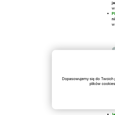
j
w
P
n
w
Dopasowujemy się do Twoich p
plików cookies
J