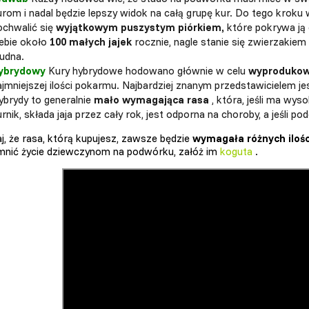
urom i nadal będzie lepszy widok na całą grupę kur. Do tego kroku
ochwalić się
wyjątkowym puszystym piórkiem,
które pokrywa ją 
iebie około
100 małych jajek
rocznie, nagle stanie się zwierzakiem 
rudna.
ybrydowy
Kury hybrydowe hodowano głównie w celu
wyprodukowan
ajmniejszej ilości pokarmu. Najbardziej znanym przedstawicielem je
ybrydy to generalnie
mało wymagająca rasa
, która, jeśli ma wys
rnik, składa jaja przez cały rok, jest odporna na choroby, a jeśli p
j, że rasa, którą kupujesz, zawsze będzie
wymagała różnych ilośc
mnić życie dziewczynom na podwórku, załóż im
koguta
.