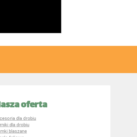
asza oferta
cesoria dla drobiu
rniki dla drobiu
mki blaszane