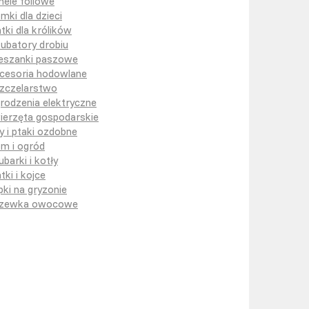
nele foliowe
mki dla dzieci
atki dla królików
kubatory drobiu
eszanki paszowe
cesoria hodowlane
zczelarstwo
rodzenia elektryczne
ierzęta gospodarskie
y i ptaki ozdobne
m i ogród
ubarki i kotły
tki i kojce
pki na gryzonie
zewka owocowe