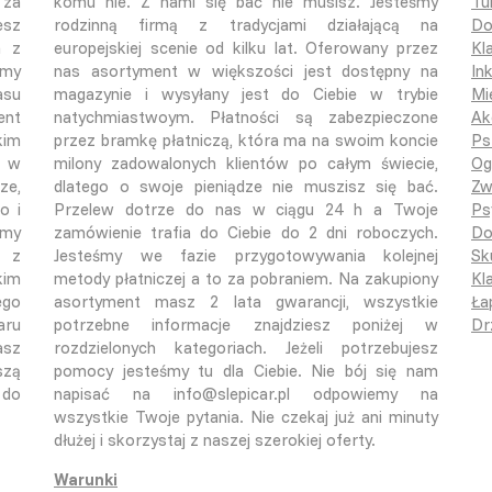
 za
komu nie. Z nami się bać nie musisz. Jesteśmy
Tu
esz
rodzinną firmą z tradycjami działającą na
Do
a z
europejskiej scenie od kilku lat. Oferowany przez
Kl
śmy
nas asortyment w większości jest dostępny na
In
asu
magazynie i wysyłany jest do Ciebie w trybie
Mi
ent
natychmiastwoym. Płatności są zabezpieczone
Ak
kim
przez bramkę płatniczą, która ma na swoim koncie
Ps
o w
milony zadowalonych klientów po całym świecie,
Og
ze,
dlatego o swoje pieniądze nie muszisz się bać.
Zw
o i
Przelew dotrze do nas w ciągu 24 h a Twoje
Ps
emy
zamówienie trafia do Ciebie do 2 dni roboczych.
Do
ą z
Jesteśmy we fazie przygotowywania kolejnej
Sk
kim
metody płatniczej a to za pobraniem. Na zakupiony
Kla
ego
asortyment masz 2 lata gwarancji, wszystkie
Ła
aru
potrzebne informacje znajdziesz poniżej w
Dr
asz
rozdzielonych kategoriach. Jeżeli potrzebujesz
szą
pomocy jesteśmy tu dla Ciebie. Nie bój się nam
 do
napisać na info@slepicar.pl odpowiemy na
wszystkie Twoje pytania. Nie czekaj już ani minuty
dłużej i skorzystaj z naszej szerokiej oferty.
Warunki