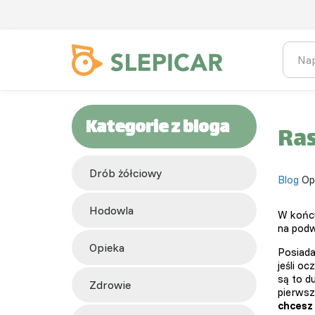
Kategorie z bloga
Ras
Drób żółciowy
Blog
Op
hodowla
W końcu
na podw
opieka
Posiad
jeśli o
są to 
zdrowie
pierwsz
chcesz