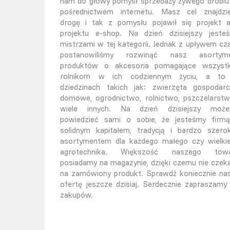
nam do głowy pomysł sprzedaży żywego drobiu
pośrednictwem internetu. Masz cel znajdzi
drogę i tak z pomysłu pojawił się projekt 
projektu e-shop. Na dzień dzisiejszy jeste
mistrzami w tej kategorii. Jednak z upływem cz
postanowiliśmy rozwinąć nasz asortym
produktów o akcesoria pomagające wszyst
rolnikom w ich codziennym życiu, a t
dziedzinach takich jak: zwierzęta gospodarc
domowe, ogrodnictwo, rolnictwo, pszczelarstw
wiele innych. Na dzień dzisiejszy moż
powiedzieć sami o sobie, że jesteśmy firm
solidnym kapitałem, tradycją i bardzo szero
asortymentem dla każdego małego czy wielki
agrotechnika. Większość naszego tow
posiadamy na magazynie, dzięki czemu nie czek
na zamówiony produkt. Sprawdź koniecznie na
ofertę jeszcze dzisiaj. Serdecznie zapraszamy
zakupów.