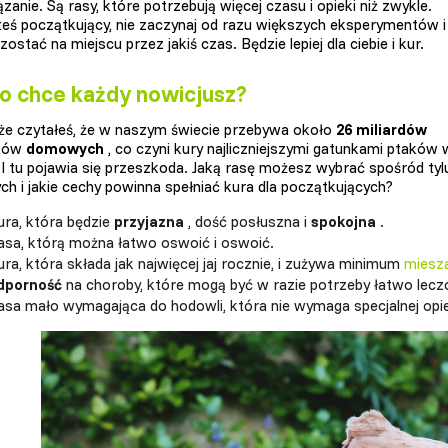
anie. Są rasy, które potrzebują więcej czasu i opieki niż zwykle.
esteś początkujący, nie zaczynaj od razu większych eksperymentów i
ostać na miejscu przez jakiś czas. Będzie lepiej dla ciebie i kur.
o chce każdy nowicjusz?
e czytałeś, że w naszym świecie przebywa około
26 miliardów
ków
domowych
, co czyni kury najliczniejszymi gatunkami ptaków 
i. I tu pojawia się przeszkoda. Jaką rasę możesz wybrać spośród tyl
ch i jakie cechy powinna spełniać kura dla początkujących?
ura, która będzie
przyjazna
, dość posłuszna i
spokojna
.
asa, którą można łatwo oswoić i oswoić.
ra, która składa jak najwięcej jaj rocznie, i zużywa minimum
miesz
dporność
na choroby, które mogą być w razie potrzeby łatwo lecz
asa mało wymagająca do hodowli, która nie wymaga specjalnej opi