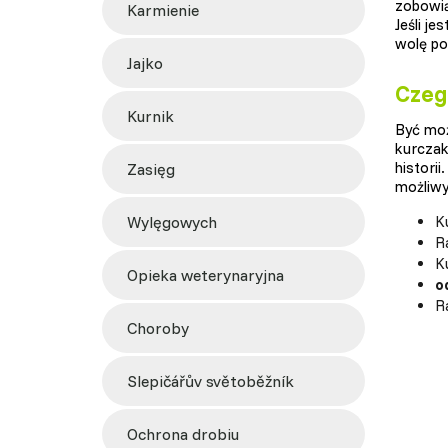
zobowiąz
karmienie
Jeśli j
wolę poz
jajko
Czeg
kurnik
Być moż
kurcza
histori
zasięg
możliwy
wylęgowych
K
R
Ku
opieka weterynaryjna
o
R
choroby
slepičářův světoběžník
ochrona drobiu