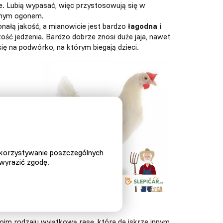
e. Lubią wypasać, więc przystosowują się w
łnym ogonem.
onałą jakość, a mianowicie jest bardzo
łagodna i
zość jedzenia. Bardzo dobrze znosi duże jaja, nawet
ę na podwórko, na którym biegają dzieci.
ykorzystywanie poszczególnych
 wyrazić zgodę.
owe zaloty.
m rodzaju wyjątkową rasę, która da iskrze innym