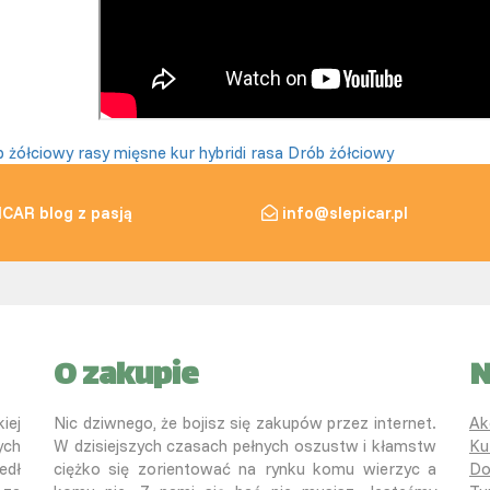
 żółciowy
rasy mięsne kur
hybridi
rasa
Drób żółciowy
ICAR blog z pasją
info@slepicar.pl
O zakupie
N
iej
Nic dziwnego, że bojisz się zakupów przez internet.
Ak
ych
W dzisiejszych czasach pełnych oszustw i kłamstw
Ku
edł
ciężko się zorientować na rynku komu wierzyc a
Do