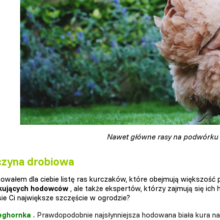
Nawet główne rasy na podwórku 
czyna drobiowa
owałem dla ciebie listę ras kurczaków, które obejmują większość
kujących hodowców
, ale także ekspertów, którzy zajmują się ich
sie Ci największe szczęście w ogrodzie?
eghornka
.
Prawdopodobnie najsłynniejsza hodowana biała kura na 