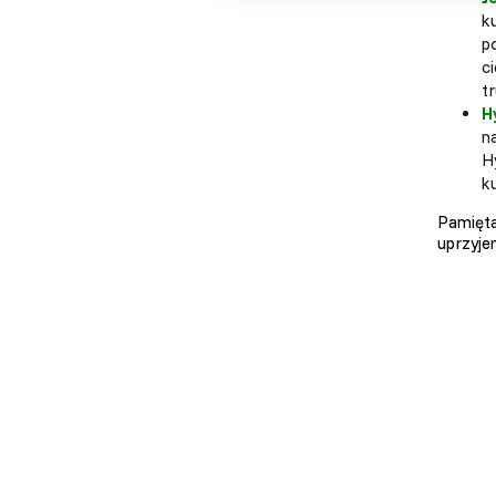
k
p
c
t
H
n
H
ku
Pamięta
uprzyje