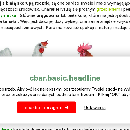
aj z białą skorupą
rocznie, są one bardzo trwałe i mało wymagając
iększości środowisk. Charakteryzują się prostym
grzebieniem
i pe
lymutka
.
Głównie
pręgowana
lub biała kura, która ma jedną dosk
ieśmiała
. Więc jeśli dasz jej duży wybieg, ona sama znajdzie więks
 miesiącach zimowych. Kura ma również spokojną naturę i nadaje si
cbar.basic.headline
otrzeb. Aby być jak najlepszym, potrzebujemy Twojej zgody na w
 oraz przekazywanie danych podmiotom trzecim. Kliknij "OK", aby
cbar.button.agree
Ustawienia
Nawet
białe
kury mogą mieć kolor
edwab
Każdy hodowca wie, że stado na podwórku musi mieć w swoi