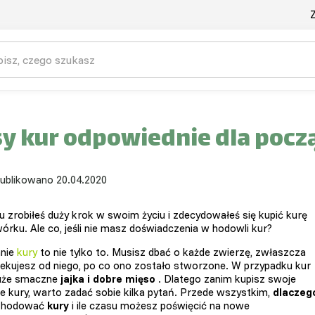
Z
y kur odpowiednie dla pocz
ublikowano 20.04.2020
 zrobiłeś duży krok w swoim życiu i zdecydowałeś się kupić kurę
órku. Ale co, jeśli nie masz doświadczenia w hodowli kur?
anie
kury
to nie tylko to. Musisz dbać o każde zwierzę, zwłaszcza
czekujesz od niego, po co ono zostało stworzone. W przypadku kur
duże smaczne
jajka i dobre mięso
. Dlatego zanim kupisz swoje
e kury, warto zadać sobie kilka pytań. Przede wszystkim,
dlaczeg
hodować
kury
i ile czasu możesz poświęcić na nowe