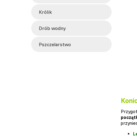
królik
drób wodny
pszczelarstwo
Koni
Przygot
począt
przynie
L