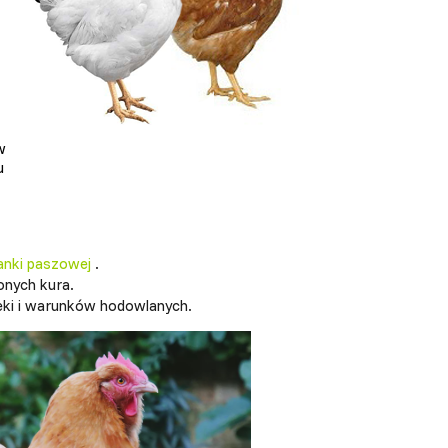
w
u
anki paszowej
.
onych kura.
eki i warunków hodowlanych.