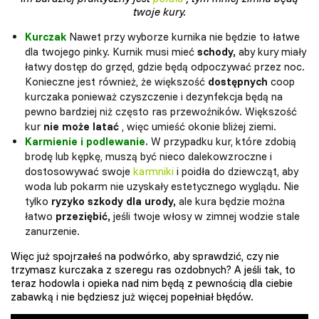
twoje kury.
Kurczak
Nawet przy wyborze kurnika nie będzie to łatwe
dla twojego pinky. Kurnik musi mieć
schody,
aby kury miały
łatwy dostęp do grzęd, gdzie będą odpoczywać przez noc.
Konieczne jest również, że większość
dostępnych
coop
kurczaka ponieważ czyszczenie i dezynfekcja będą na
pewno bardziej niż często ras przewoźników. Większość
kur
nie może latać
, więc umieść okonie bliżej ziemi.
Karmienie i podlewanie.
W przypadku kur, które zdobią
brodę lub kępkę, muszą być nieco dalekowzroczne i
dostosowywać swoje
karmniki
i poidła do dziewcząt, aby
woda lub pokarm nie uzyskały estetycznego wyglądu. Nie
tylko
ryzyko szkody dla urody,
ale kura będzie można
łatwo
przeziębić,
jeśli twoje włosy w zimnej wodzie stale
zanurzenie.
Więc już spojrzałeś na podwórko, aby sprawdzić, czy nie
trzymasz kurczaka z szeregu ras ozdobnych? A jeśli tak, to
teraz hodowla i opieka nad nim będą z pewnością dla ciebie
zabawką i nie będziesz już więcej popełniał błędów.