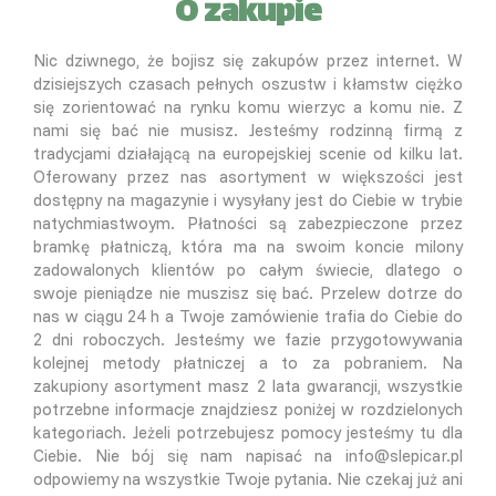
O zakupie
Nic dziwnego, że bojisz się zakupów przez internet. W
dzisiejszych czasach pełnych oszustw i kłamstw ciężko
się zorientować na rynku komu wierzyc a komu nie. Z
nami się bać nie musisz. Jesteśmy rodzinną firmą z
tradycjami działającą na europejskiej scenie od kilku lat.
Oferowany przez nas asortyment w większości jest
dostępny na magazynie i wysyłany jest do Ciebie w trybie
natychmiastwoym. Płatności są zabezpieczone przez
bramkę płatniczą, która ma na swoim koncie milony
zadowalonych klientów po całym świecie, dlatego o
swoje pieniądze nie muszisz się bać. Przelew dotrze do
nas w ciągu 24 h a Twoje zamówienie trafia do Ciebie do
2 dni roboczych. Jesteśmy we fazie przygotowywania
kolejnej metody płatniczej a to za pobraniem. Na
zakupiony asortyment masz 2 lata gwarancji, wszystkie
potrzebne informacje znajdziesz poniżej w rozdzielonych
kategoriach. Jeżeli potrzebujesz pomocy jesteśmy tu dla
Ciebie. Nie bój się nam napisać na info@slepicar.pl
odpowiemy na wszystkie Twoje pytania. Nie czekaj już ani