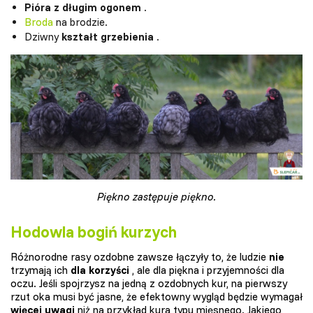
Pióra z długim ogonem
.
Broda
na brodzie.
Dziwny
kształt grzebienia
.
Piękno zastępuje piękno.
Hodowla bogiń kurzych
Różnorodne rasy ozdobne zawsze łączyły to, że ludzie
nie
trzymają ich
dla korzyści
, ale dla piękna i przyjemności dla
oczu. Jeśli spojrzysz na jedną z ozdobnych kur, na pierwszy
rzut oka musi być jasne, że efektowny wygląd będzie wymagał
więcej uwagi
niż na przykład kura typu mięsnego. Jakiego