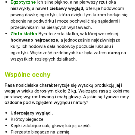
Egzotyczne
Ich silne piękno, a na pierwszy rzut oka
niezwykły, a nawet
ciekawy wygląd,
oferuje hodowcom
pewną dawkę egzotyki, która dzięki tym kurom hoduje się
obecnie na podwórku i może pochwalić się sąsiadami i
przeciwnikami na bieżących wystawach.
Złota klatka
Była to złota klatka, w której wcześniej
hodowano najrzadsze,
a jednocześnie najdziwniejsze
kury. Ich hodowla dała hodowcy poczucie luksusu i
egzotyki. Większość ozdobnych kur była zatem
dumą
na
wszystkich rozległych działkach.
Wspólne cechy
Rasa nosicielska charakteryzuje się wysoką produkcją jaj i
wagą w wieku dorosłym około 2 kg. Walcząca rasa z kolei ma
postawę wyprostowaną i małą głowę. A jakie są typowe rasy
ozdobne pod względem wyglądu i natury?
Uderzający wygląd
.
Krótcy biegacze.
Kępki zdobiące całą głowę lub jej część.
Pierzaste biegacze na ziemię.