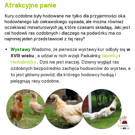
Atrakcyjne panie
Kury ozdobne były hodowane nie tylko dla przyjemności oka
hodowlanego lub ciekawskiego sąsiada, ale można również
oczekiwać miniaturowych jaj, które czasami składają. Jaki jest
cel hodowli ras ozdobnych i dlaczego na podwórku ma co
najmniej jeden przedstawiciel z tej rasy?
Wystawy
Wiadomo, że pierwsze wystawy kur odbyły się
w
XVIII wieku
, a udział w nich wzięli Paduánky,
Japonky
i
Hedvábničky
. Dziś nie jest inaczej. Dziwny wygląd ras
ozdobnych bezpośrednio zachęca hodowców do wystaw, a
to jest główny powód, dla którego hodowcy hodują i
pielęgnują rasy ozdobne.