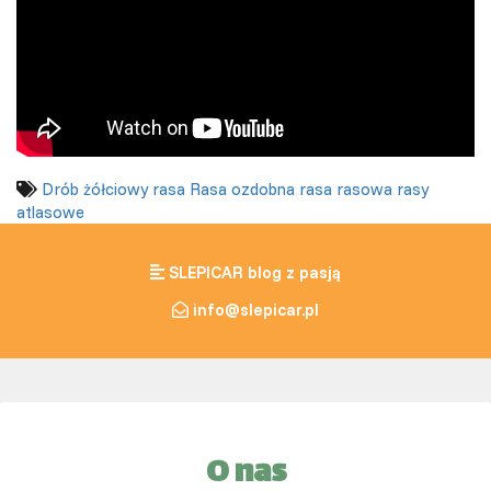
Drób żółciowy
rasa
Rasa ozdobna
rasa rasowa
rasy
atlasowe
SLEPICAR blog z pasją
info@slepicar.pl
O nas