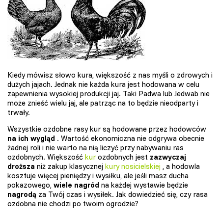
Kiedy mówisz słowo kura, większość z nas myśli o zdrowych i
dużych jajach. Jednak nie każda kura jest hodowana w celu
zapewnienia wysokiej produkcji jaj. Taki Padwa lub Jedwab nie
może znieść wielu jaj, ale patrząc na to będzie nieodparty i
trwały.
Wszystkie ozdobne rasy kur są hodowane przez hodowców
na ich wygląd
. Wartość ekonomiczna nie odgrywa obecnie
żadnej roli i nie warto na nią liczyć przy nabywaniu ras
ozdobnych. Większość
kur
ozdobnych jest
zazwyczaj
droższa
niż zakup klasycznej
kury nosicielskiej
, a hodowla
kosztuje więcej pieniędzy i wysiłku, ale jeśli masz ducha
pokazowego,
wiele nagród
na każdej wystawie będzie
nagrodą
za Twój czas i wysiłek. Jak dowiedzieć się, czy rasa
ozdobna nie chodzi po twoim ogrodzie?