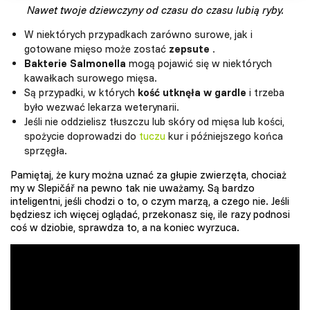
Nawet twoje dziewczyny od czasu do czasu lubią ryby.
W niektórych przypadkach zarówno surowe, jak i
gotowane mięso może zostać
zepsute
.
Bakterie Salmonella
mogą pojawić się w niektórych
kawałkach surowego mięsa.
Są przypadki, w których
kość utknęła w gardle
i trzeba
było wezwać lekarza weterynarii.
Jeśli nie oddzielisz tłuszczu lub skóry od mięsa lub kości,
spożycie doprowadzi do
tuczu
kur i późniejszego końca
sprzęgła.
Pamiętaj, że kury można uznać za głupie zwierzęta, chociaż
my w Slepičář na pewno tak nie uważamy. Są bardzo
inteligentni, jeśli chodzi o to, o czym marzą, a czego nie. Jeśli
będziesz ich więcej oglądać, przekonasz się, ile razy podnosi
coś w dziobie, sprawdza to, a na koniec wyrzuca.