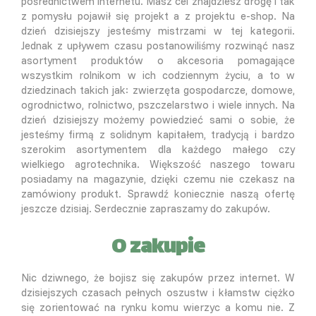
pośrednictwem internetu. Masz cel znajdziesz drogę i tak
z pomysłu pojawił się projekt a z projektu e-shop. Na
dzień dzisiejszy jesteśmy mistrzami w tej kategorii.
Jednak z upływem czasu postanowiliśmy rozwinąć nasz
asortyment produktów o akcesoria pomagające
wszystkim rolnikom w ich codziennym życiu, a to w
dziedzinach takich jak: zwierzęta gospodarcze, domowe,
ogrodnictwo, rolnictwo, pszczelarstwo i wiele innych. Na
dzień dzisiejszy możemy powiedzieć sami o sobie, że
jesteśmy firmą z solidnym kapitałem, tradycją i bardzo
szerokim asortymentem dla każdego małego czy
wielkiego agrotechnika. Większość naszego towaru
posiadamy na magazynie, dzięki czemu nie czekasz na
zamówiony produkt. Sprawdź koniecznie naszą ofertę
jeszcze dzisiaj. Serdecznie zapraszamy do zakupów.
O zakupie
Nic dziwnego, że bojisz się zakupów przez internet. W
dzisiejszych czasach pełnych oszustw i kłamstw ciężko
się zorientować na rynku komu wierzyc a komu nie. Z