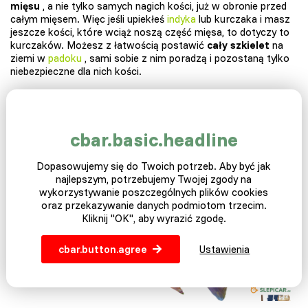
mięsu
, a nie tylko samych nagich kości, już w obronie przed
całym mięsem. Więc jeśli upiekłeś
indyka
lub kurczaka i masz
jeszcze kości, które wciąż noszą część mięsa, to dotyczy to
kurczaków. Możesz z łatwością postawić
cały szkielet
na
ziemi w
padoku
, sami sobie z nim poradzą i pozostaną tylko
niebezpieczne dla nich kości.
Ryzyko podczas karmienia mięsa i kości
Chociaż mięso, ryby, podroby i kości są powszechnym
cbar.basic.headline
pożywieniem, które są karmione wszystkim kurom na
podwórkach i w ogrodach, wiążą się one również z pewnym
Dopasowujemy się do Twoich potrzeb. Aby być jak
ryzykiem, którego nie należy lekceważyć. O jakich
najlepszym, potrzebujemy Twojej zgody na
zagrożeniach piszemy?
wykorzystywanie poszczególnych plików cookies
oraz przekazywanie danych podmiotom trzecim.
Kliknij "OK", aby wyrazić zgodę.
cbar.button.agree
Ustawienia