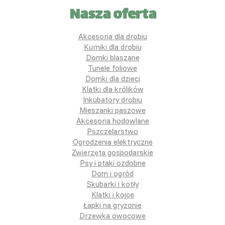
Nasza oferta
Akcesoria dla drobiu
Kurniki dla drobiu
Domki blaszane
Tunele foliowe
Domki dla dzieci
Klatki dla królików
Inkubatory drobiu
Mieszanki paszowe
Akcesoria hodowlane
Pszczelarstwo
Ogrodzenia elektryczne
Zwierzęta gospodarskie
Psy i ptaki ozdobne
Dom i ogród
Skubarki i kotły
Klatki i kojce
Łapki na gryzonie
Drzewka owocowe