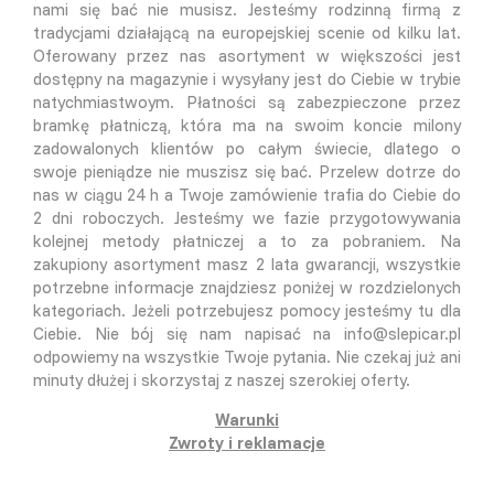
nami się bać nie musisz. Jesteśmy rodzinną firmą z
tradycjami działającą na europejskiej scenie od kilku lat.
Oferowany przez nas asortyment w większości jest
dostępny na magazynie i wysyłany jest do Ciebie w trybie
natychmiastwoym. Płatności są zabezpieczone przez
bramkę płatniczą, która ma na swoim koncie milony
zadowalonych klientów po całym świecie, dlatego o
swoje pieniądze nie muszisz się bać. Przelew dotrze do
nas w ciągu 24 h a Twoje zamówienie trafia do Ciebie do
2 dni roboczych. Jesteśmy we fazie przygotowywania
kolejnej metody płatniczej a to za pobraniem. Na
zakupiony asortyment masz 2 lata gwarancji, wszystkie
potrzebne informacje znajdziesz poniżej w rozdzielonych
kategoriach. Jeżeli potrzebujesz pomocy jesteśmy tu dla
Ciebie. Nie bój się nam napisać na info@slepicar.pl
odpowiemy na wszystkie Twoje pytania. Nie czekaj już ani
minuty dłużej i skorzystaj z naszej szerokiej oferty.
Warunki
Zwroty i reklamacje