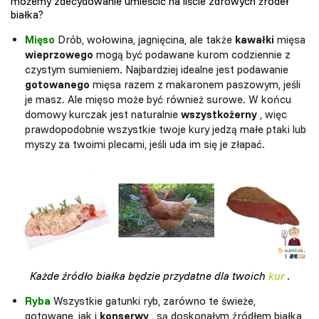
możemy zdecydowanie umieścić na liście zdrowych źródeł
białka?
Mięso
Drób, wołowina, jagnięcina, ale także
kawałki
mięsa
wieprzowego
mogą być podawane kurom codziennie z
czystym sumieniem. Najbardziej idealne jest podawanie
gotowanego
mięsa razem z makaronem paszowym, jeśli
je masz. Ale mięso może być również surowe. W końcu
domowy kurczak jest naturalnie
wszystkożerny
, więc
prawdopodobnie wszystkie twoje kury jedzą małe ptaki lub
myszy za twoimi plecami, jeśli uda im się je złapać.
Każde źródło białka będzie przydatne dla twoich
kur
.
Ryba
Wszystkie gatunki ryb, zarówno te świeże,
gotowane, jak i
konserwy
, są doskonałym źródłem białka