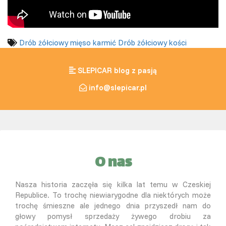
Drób żółciowy
mięso
karmić
Drób żółciowy
kości
SLEPICAR blog z pasją
info@slepicar.pl
O nas
Nasza historia zaczęła się kilka lat temu w Czeskiej
Republice. To trochę niewiarygodne dla niektórych może
trochę śmieszne ale jednego dnia przyszedł nam do
głowy pomysł sprzedaży żywego drobiu za